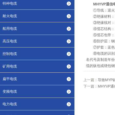
特种电缆
MHYVP通信
①导线：退火
耐火电缆
②绝缘材料：高
③绝缘线对：把
船用电缆
④缆芯结构：以
⑤缆芯包带：用
高压电缆
⑥防护层：钢-
⑦护套：蓝色低
⑧电缆的识别和
控制电缆
名代号及制造年份
缆的纵包或绕包钢
矿用电缆
扁平电缆
上一篇：
导致MY
下一篇：
MHYVP
变频电缆
电力电缆