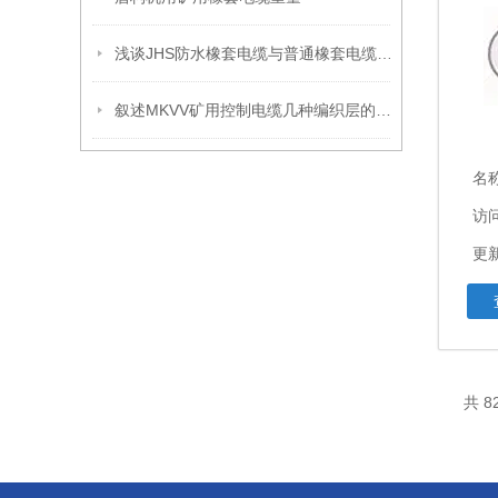
浅谈JHS防水橡套电缆与普通橡套电缆的区别在哪里？
叙述MKVV矿用控制电缆几种编织层的作用
名
访问
更新
共 8