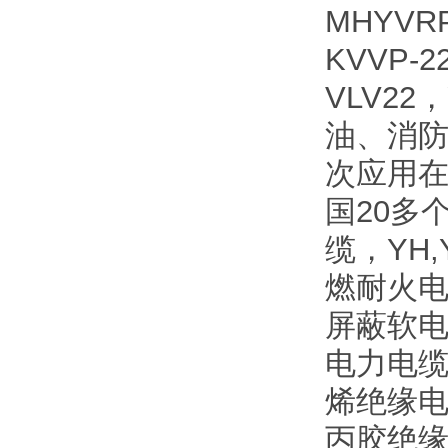
MHYVR
KVVP-
VLV2
油、消
次应用
国20多
缆，YH
燃耐火电
屏蔽软电
电力电缆
烯绝缘电
丙胶绝缘