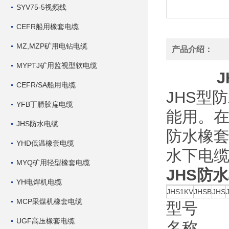
SYV75-5视频线
CEFR船用橡套电缆
MZ,MZP矿用电钻电缆
产品介绍：
MYPTJ矿用监视型软电缆
J
CEFR/SA船用电缆
JHS型
YFB丁腈胶扁电缆
能用。
JHS防水电缆
防水橡套
YHD低温橡套电缆
水下电
MYQ矿用轻型橡套电缆
JHS防水
YH电焊机电缆
JHS1KV
JHSB
JHS
MCP采煤机橡套电缆
型号
UGF高压橡套电缆
名称