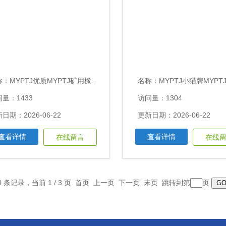
称：
MYPTJ优质MYPTJ矿用橡套电缆3*50+3*25/3+3*2.5每米价格
名称：
MYPTJ小猫牌MYPTJ3*50+3*25/3+3*2.
量：1433
访问量：1304
日期：2026-06-22
更新日期：2026-06-22
查看详情
查看详情
在线留言
在线
4 条记录，当前 1 / 3 页 首页 上一页
下一页
末页
跳转到第
页