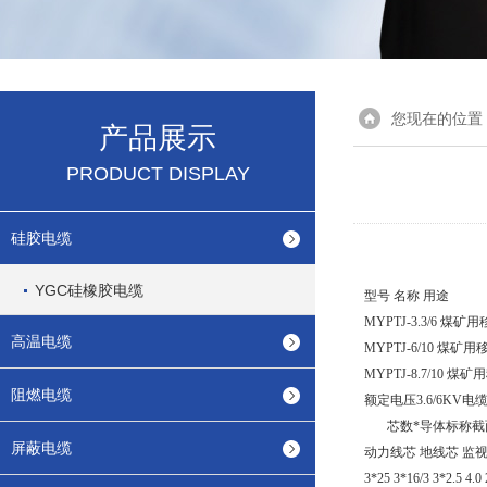
您现在的位置
产品展示
PRODUCT DISPLAY
硅胶电缆
YGC硅橡胶电缆
型号 名称 用途
MYPTJ-3.3/6
高温电缆
MYPTJ-6/10 
MYPTJ-8.7/1
阻燃电缆
额定电压3.6/6KV
芯数*导体标称截
屏蔽电缆
动力线芯 地线芯 监视线
3*25 3*16/3 3*2.5 4.0 