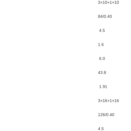
3×10+1×10
84/0.40
4.5
1.6
6.0
43.8
1.91
3×16+1×16
126/0.40
4.5