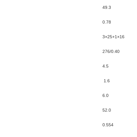
49.3
0.78
3×25+1×16
276/0.40
4.5
1.6
6.0
52.0
0.554