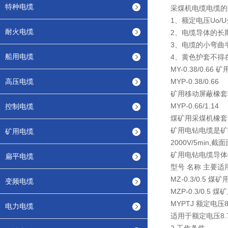
特种电缆
采煤机电缆电缆的
1、额定电压Uo/U分别
耐火电缆
2、电缆导体的长
3、电缆的小弯曲
船用电缆
4、黄色护套不得
MY-0.38/0.
高压电缆
MYP-0.38/0.66
矿用移动屏蔽橡套
MYP-0.66/1.14
控制电缆
煤矿用采煤机橡套
矿用电钻电缆是矿井下
矿用电缆
2000V/5min,截面
矿用电钻电缆导体
扁平电缆
型号 名称 主要适
MZ-0.3/0.5
变频电缆
MZP-0.3/0.
MYPTJ 额定电压
电力电缆
适用于额定电压8.