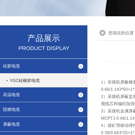
您现在的位置
产品展示
PRODUCT DISPLAY
硅胶电缆
YGC硅橡胶电缆
1）采煤机屏蔽橡套
0.66/1.143*50+1
高温电缆
2）采煤机屏蔽监视
视线芯和编织加强层，表示
阻燃电缆
3）采煤机金属屏蔽
MCPTJ-0.66/1.1
屏蔽电缆
4）煤矿用移动弹性
0.38/0.663*25+1