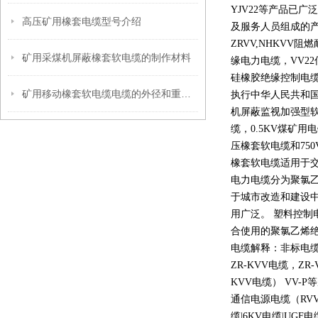
YJV22
等产品已广泛
高压矿用橡套电缆型号介绍
及服务人员组成的
ZRVV,NHKVV
阻燃
矿用采煤机屏蔽橡套软电缆的制作材料
缘电力电缆，
VV22
硅橡胶绝缘控制电
矿用移动橡套软电缆电缆的外径和重量参考
执行中华人民共和
机屏蔽监视加强型
缆，
0.5KV
煤矿用电
压橡套软电缆和
750
橡套软电缆适用于
电力电缆分为聚氯
于城市改造和建设
用广泛。 塑料控制
合使用的聚氯乙烯
电缆解释：非标电缆
ZR-KVV
电缆，
ZR-
KVV
电缆）
VV-P
等
通信电源电缆（
RV
缆
|6KV
电缆
|UGF
电