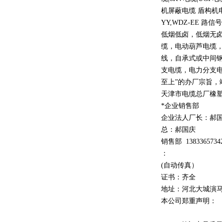
机屏蔽电缆 盾构机
YY,WDZ-EE
路信号
低烟低卤，低烟无
缆，电动葫芦电缆
线，自承式或中间
支电缆，电力分支电
至上
”
的办厂宗旨，
天津市电缆总厂橡
*企业销售部
企业法人厂长：郝
总：郝
国庆
销售部
1
3
833
65734
：
(自动传真）
证书：齐全
地址：河北大城演
本公司郑重声明：