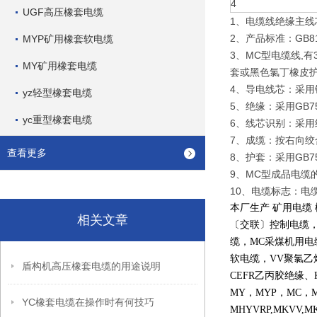
4
UGF高压橡套电缆
1、电缆线绝缘主线
2、产品标准：GB818
MYP矿用橡套软电缆
3、MC型电缆线,
MY矿用橡套电缆
套或黑色氯丁橡皮
4、导电线芯：采用镀
yz轻型橡套电缆
5、绝缘：采用GB759
yc重型橡套电缆
6、线芯识别：采
7、成缆：按右向
查看更多
8、护套：采用GB759
9、MC型成品电缆的
10、电缆标志：电
本厂生产 矿用电缆
相关文章
〔交联〕控制电缆
缆，
MC
采煤机用电
软电缆，
VV
聚氯乙
盾构机高压橡套电缆的用途说明
CEFR
乙丙胶绝缘、
MY
，
MYP
，
MC
，
YC橡套电缆在操作时有何技巧
MHYVRP,MKVV,M