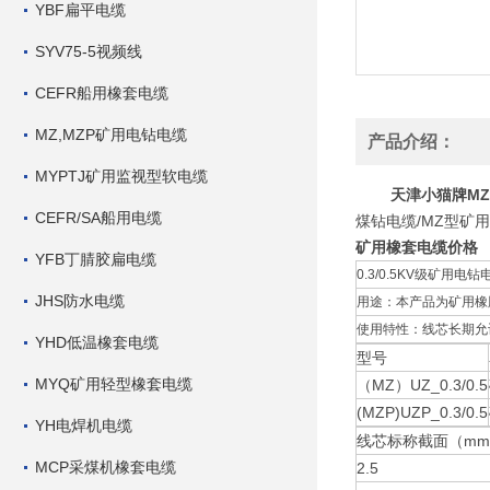
YBF扁平电缆
SYV75-5视频线
CEFR船用橡套电缆
MZ,MZP矿用电钻电缆
产品介绍：
MYPTJ矿用监视型软电缆
天津小猫牌MZ
CEFR/SA船用电缆
煤钻电缆/MZ型矿
矿用橡套电缆价格
YFB丁腈胶扁电缆
0.3/0.5KV级矿用电钻电
JHS防水电缆
用途：本产品为矿用橡胶
使用特性：线芯长期允许
YHD低温橡套电缆
型号
MYQ矿用轻型橡套电缆
（MZ）UZ_0.3/0.5
(MZP)UZP_0.3/0.5
YH电焊机电缆
线芯标称截面（mm
MCP采煤机橡套电缆
2.5