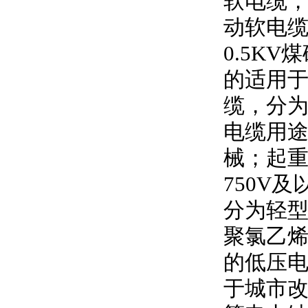
软电缆
动软电
0.5KV
煤
的适用
缆，分
电缆用
械；起
750V
及
分为轻型
聚氯乙
的低压
于城市