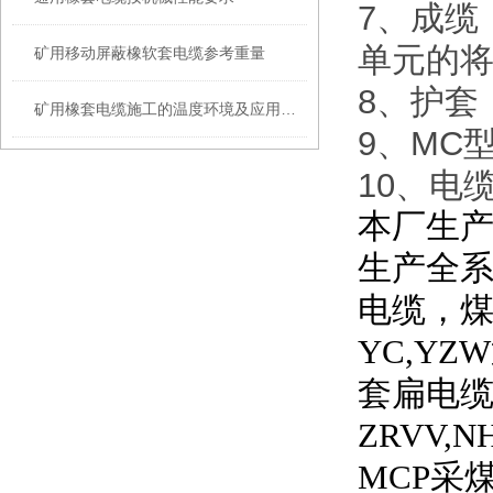
7、成缆
单元的
矿用移动屏蔽橡软套电缆参考重量
8、护套：
矿用橡套电缆施工的温度环境及应用性能
9、MC
10、电
本厂生产
生产全
电缆，
YC,YZW
套扁电
ZRVV,N
MCP
采