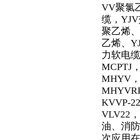
VV
聚氯
缆，
YJV
聚乙烯
乙烯、
Y
力软电
MCPTJ
MHYV
MHYVRP
KVVP-2
VLV22
，
油、消
次应用