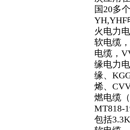
国
20
多
YH,YHF
火电力
软电缆
电缆，
V
缘电力
缘、
KG
烯、
CV
燃电缆
MT818-1
包括
3.3