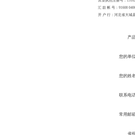
营业执照注册号：1310251
汇 款 帐 号：91608 04002
开 户 行：河北省大城
产
您的单
您的姓
联系电
常用邮
省