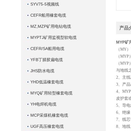
SYV75-5视频线
CEFR船用橡套电缆
MZ,MZP矿用电钻电缆
产品
MYPTJ矿用监视型软电缆
MYP
CEFR/SA船用电缆
（MY）UY
（MYP
YFB丁腈胶扁电缆
（MYP
与地线之
JHS防水电缆
2、主线
YHD低温橡套电缆
3、产品标
4、M
MYQ矿用轻型橡套电缆
皮护套
YH电焊机电缆
5、导电
6、绝缘：
MCP采煤机橡套电缆
7、线
UGF高压橡套电缆
8、地