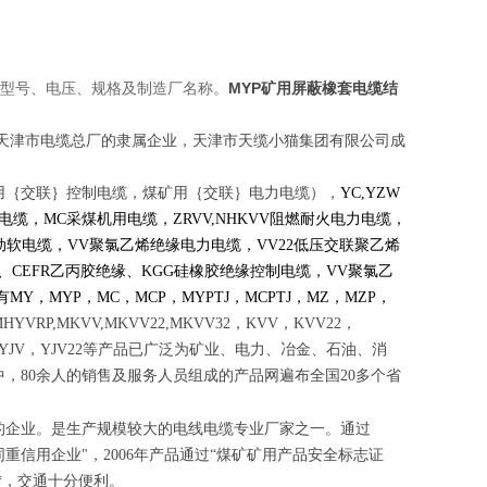
MYP矿用屏蔽橡套电缆结
面印有型号、电压、规格及制造厂名称。
 原天津市电缆总厂的隶属企业，天津市天缆小猫集团有限公司成
用｛交联｝控制电缆，煤矿用｛交联｝电力电缆
），
YC,YZW
电缆，MC采煤机用电缆，ZRVV,NHKVV阻燃耐火电力电缆，
动软电缆，VV聚氯乙烯绝缘电力电缆，VV22低压交联聚乙烯
、CEFR乙丙胶绝缘、KGG硅橡胶绝缘控制电缆，VV聚氯乙
，MYP，MC，MCP，MYPTJ，MCPTJ，MZ，MZP，
VRP,MKVV,MKVV22,MKVV32，KVV，KVV22，
LV22，YJV，YJV22等产品已广泛为矿业、电力、冶金、石油、消
，80余人的销售及服务人员组成的产品网遍布全国20多个省
的企业。是生产规模较大的电线电缆专业厂家之一。通过
守合同重信用企业"，2006年产品通过“煤矿矿用产品安全标志证
*，交通十分便利。