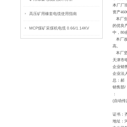
本厂厂现
资产46
高压矿用橡套电缆使用指南
本厂生
的优良
MCP煤矿采煤机电缆 0.66/1.14KV
中，8
本厂改
高。
本厂坚
天津市
企业销
企业法
总：郝
销售部
：
(自动传
证书：
地址：