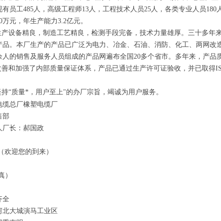
有员工485人，高级工程师13人，工程技术人员25人，各类专业人员180人
00万元，年生产能力3.2亿元。
产设备精良，制造工艺精良，检测手段完备，技术力量雄厚。三十多年来
产品。本厂生产的产品已广泛为电力、冶金、石油、消防、化工、两网改
0余人的销售及服务人员组成的产品网遍布全国20多个省市。多年来，产品
善和加强了内部质量保证体系，产品已通过生产许可证验收，并已取得ISO9
持“质量*，用户至上"的办厂宗旨，竭诚为用户服务。
电缆总厂橡塑电缆厂
售部
人厂长：郝国政
/（欢迎您的到来）
真）
齐全
河北大城演马工业区