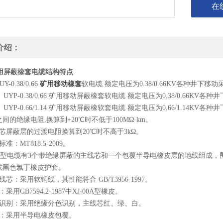
在
介绍：
矿用屏蔽橡套电缆结构特点
矿用移动橡套
-0.38/0.66
软电缆 额定电压为0.38/0.66KV各种井下
）UYP-0.38/0.66 矿用移动屏蔽橡套软电缆 额定电压为0.38/0.66K
）UYP-0.66/1.14 矿用移动屏蔽橡软套电缆 额定电压为0.66/1.1
间的绝缘电阻,换算到+20℃时不低于100MΩ·km。
芯屏蔽层的过渡电阻换算到20℃时不高于3kΩ。
准：MT818.5-2009。
YP型电缆有3个带绝缘屏蔽的主线芯和一个包覆半导电橡皮层的地线组成
或黑色氯丁橡皮护套。
线芯：采用软铜线，其性能符合 GB/T3956-1997。
采用GB7594.2-1987中XJ-00A型橡皮。
芯识别：采用绝缘分色识别，主线芯红、绿、白。
线：采用半导电橡皮包覆。