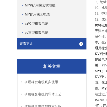
9、绝
MYP矿用橡套软电缆
10、
11、护
MY矿用橡套电缆
12、成
yz轻型橡套电缆
构特点
天津市
yc重型橡套电缆
员企业
本厂生
查看更多
通用橡套
KVV控
绝缘电力
烯、YJ
相关文章
MYQ，
KVVP
矿用橡套电缆真实使用
防、化
M
市。
矿用橡套电缆的导体工艺
经过近
ISO9
书"，
矿用橡套电缆的技术分析