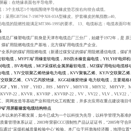
缘屏蔽：在绝缘表面包半导电带。
成缆：3个主线芯1个地线围绕半导电橡皮垫芯按右向绞合成缆。
套：采用GB7594.7-1987中XH-03A型橡皮。护套橡皮的氧指数≥40。
品电缆的阻燃性能满足MT386-1995的要求。 13、电缆标志：电缆表
格
电缆总厂橡塑电缆厂
前身是天津市电缆总厂三分厂，始建于1972年，是
、煤矿用阻燃电缆生产基地，北方
煤矿用电缆
生产企业。
产全系列的煤矿用阻燃电缆（新通过煤安证的
煤矿用阻燃通信电缆，煤矿
软电缆，MYPTJ矿用橡套软电缆，JHS防水橡套扁电缆，YH,YHF电焊机
制电缆，
BV布电线
，MCP采煤机金属屏蔽软电缆，MZ煤矿用电钻电缆移
电缆，YJV交联聚乙烯绝缘电力电缆，KVV聚氯乙烯、KYJV交联聚乙烯
V交联聚乙烯、CVV乙丙胶绝缘、KGG硅橡胶绝缘 电力软电缆，主要规格有MY
UGF，YH
，YHF，YHD，JHS，MHYV，MHYVR，MHY32、MHYVP、MHY
，KVVP-22，KVVR，KVVRP，KVVRP-22，VV，VV22，VLV，V
工、两网改造等基础产业和现代化工程配套，并多次应用在重点建设项目中
YP矿用屏蔽橡套电缆结构特点
几年以来的不断发展，如今已成为一个以科技为先导，以科学管理为基准
001质量管理体系认证，2003年荣获CCC强制性产品认证证书，“2005年
产品通过“采煤机械质量检验中心"检验。本厂位于环渤海经济圈，地理位置