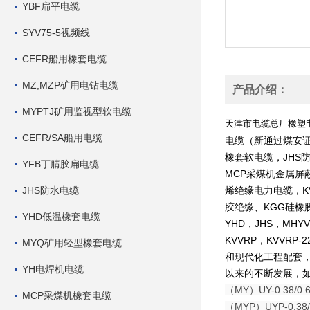
YBF扁平电缆
SYV75-5视频线
CEFR船用橡套电缆
MZ,MZP矿用电钻电缆
产品介绍：
MYPTJ矿用监视型软电缆
天津市电缆总厂橡塑
CEFR/SA船用电缆
电缆（新通过煤安证
橡套软电缆，JHS防
YFB丁腈胶扁电缆
MCP采煤机金属屏
JHS防水电缆
烯绝缘电力电缆，K
胶绝缘、KGG硅橡胶
YHD低温橡套电缆
YHD，JHS，MHYV
KVVRP，KVVR
MYQ矿用轻型橡套电缆
和现代化工程配套
YH电焊机电缆
以来的不断发展，
（MY）UY-0.3
MCP采煤机橡套电缆
（MYP）UYP-0