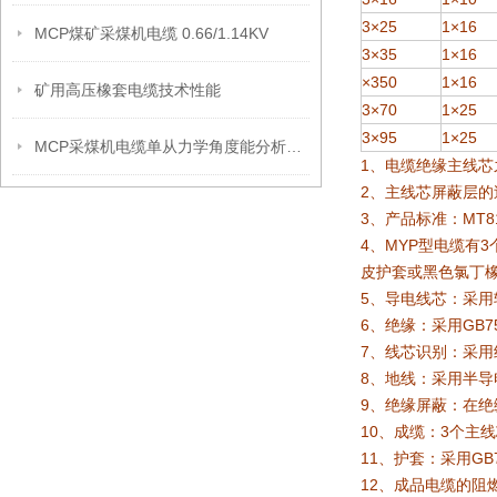
3×25
1×16
MCP煤矿采煤机电缆 0.66/1.14KV
3×35
1×16
×350
1×16
矿用高压橡套电缆技术性能
3×70
1×25
3×95
1×25
MCP采煤机电缆单从力学角度能分析出怎样的优点呢？
1、电缆绝缘主线芯
2、主线芯屏蔽层的
3、产品标准：MT818
4、MYP型电缆有
皮护套或黑色氯丁
5、导电线芯：采用软铜
6、绝缘：采用GB759
7、线芯识别：采
8、地线：采用半导
9、绝缘屏蔽：在绝
10、成缆：3个主
11、护套：采用GB7
12、成品电缆的阻燃