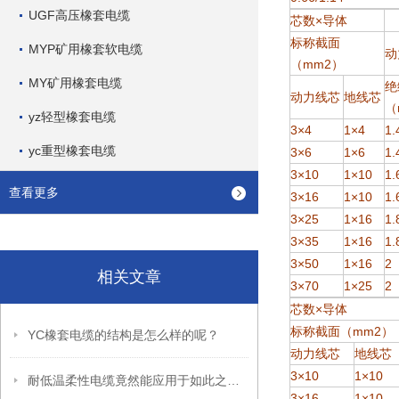
UGF高压橡套电缆
芯数×导体
标称截面
MYP矿用橡套软电缆
动
（mm2）
MY矿用橡套电缆
绝
动力线芯
地线芯
（
yz轻型橡套电缆
3×4
1×4
1.
yc重型橡套电缆
3×6
1×6
1.
3×10
1×10
1.
查看更多
3×16
1×10
1.
3×25
1×16
1.
3×35
1×16
1.
3×50
1×16
2
相关文章
3×70
1×25
2
芯数×导体
标称截面（mm2）
YC橡套电缆的结构是怎么样的呢？
动力线芯
地线芯
3×10
1×10
耐低温柔性电缆竟然能应用于如此之多的范围
3×16
1×10