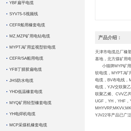
YBF扁平电缆
SYV75-5视频线
CEFR船用橡套电缆
MZ,MZP矿用电钻电缆
产品介绍：
MYPTJ矿用监视型软电缆
天津市电缆总厂橡塑
CEFR/SA船用电缆
基地，北方煤矿用
小猫牌MYP矿用橡
YFB丁腈胶扁电缆
软电缆，MYPTJ矿
电缆，BV布电线，
JHS防水电缆
电缆，YJV交联聚
YHD低温橡套电缆
联聚乙烯、CVV乙丙
UGF，YH，YHF
MYQ矿用轻型橡套电缆
MHYVRP,MKVV,M
YH电焊机电缆
YJV22等产品已
MCP采煤机橡套电缆