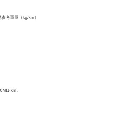
考重量（kg/km）
MΩ·km。