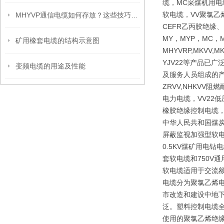
缆，MC采煤机用电
软电缆，VV聚氯乙
MHYVP通信电缆如何存放？这些技巧保证你之前没想到！
CEFR乙丙胶绝缘
MY，MYP，MC，M
矿用橡套电缆的结构示意图
MHYVRP,MKVV,M
YJV22等产品已
变频电缆的用途及性能
及服务人员组成的产
ZRVV,NHKV
电力电缆，VV22
橡胶绝缘控制电缆，
中华人民共和国煤炭行
屏蔽监视加强型软电
0.5KV煤矿用电
套软电缆和750V
软电缆适用于交流额
电缆分为聚氯乙烯
市改造和建设中地下
泛。塑料控制电缆全
使用的聚氯乙烯绝