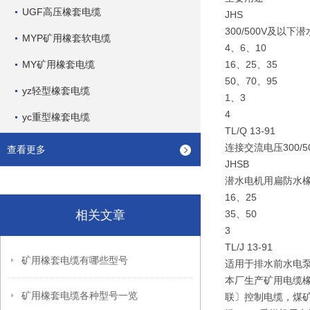
UGF高压橡套电缆
JHS
300/500V及以
MYP矿用橡套软电缆
4、6、10
MY矿用橡套电缆
16、25、35
50、70、95
yz轻型橡套电缆
1、3
4
yc重型橡套电缆
TL/Q 13-91
连接交流电压300
查看更多
JHSB
潜水电机用扁防水
16、25
相关文章
35、50
3
TL/J 13-91
矿用橡套电缆有哪些型号
适用于排水前水电泵
本厂生产矿用电缆
矿用橡套电缆各种型号一览
联〕控制电缆，煤矿