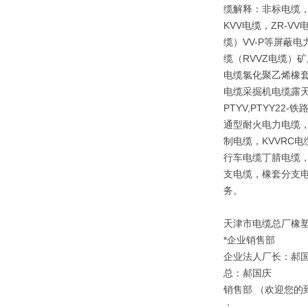
缆解释：非标电缆，
KVV电缆，ZR-V
缆）VV-P等屏蔽
缆（RVVZ电缆）矿
电缆氯化聚乙烯橡套
电缆采掘机电缆露天矿
PTYV,PTYY2
通型耐火电力电缆，
制电缆，KVVRC
行车电缆丁腈电缆，
支电缆，橡套分支电
务。
天津市电缆总厂橡
*企业销售部
企业法人厂长：郝
总：郝国庆
销售部 （欢迎您的
：