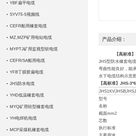
YBF扁平电缆
SYV75-5视频线
CEFR船用橡套电缆
MZ,MZP矿用电钻电缆
产品介绍：
MYPTJ矿用监视型软电缆
【高标准】
CEFR/SA船用电缆
JHS型防水橡套电
弯曲性能良好，能承
YFB丁腈胶扁电缆
水下电缆结构示意
【高标准】JHS-3
JHS防水电缆
JHS1KV
JHSB
JHS
YHD低温橡套电缆
型号
名称
MYQ矿用轻型橡套电缆
截面mm2
YH电焊机电缆
芯数
执行标准
MCP采煤机橡套电缆
主要用途