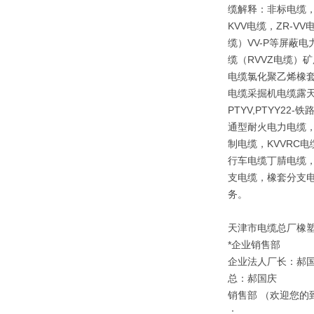
缆解释：非标电缆，
KVV电缆，ZR-V
缆）VV-P等屏蔽
缆（RVVZ电缆）矿
电缆氯化聚乙烯橡套
电缆采掘机电缆露天矿
PTYV,PTYY2
通型耐火电力电缆，
制电缆，KVVRC
行车电缆丁腈电缆，
支电缆，橡套分支电
务。
天津市电缆总厂橡
*企业销售部
企业法人厂长：郝
总：郝国庆
销售部 （欢迎您的
：