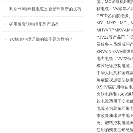
缆，MC采煤机用电
软电缆，VV聚氯乙
判别YH电焊机电缆是否是环保型的技巧
CEFR乙丙胶绝缘
MY，MYP，MC，M
矿用橡套软电缆系列产品有
MHYVRP,MKVV,M
YJV22等产品已
YC橡套电缆详细的操作是怎样的？
及服务人员组成的产
ZRVV,NHKV
电力电缆，VV22
橡胶绝缘控制电缆，
中华人民共和国煤炭行
屏蔽监视加强型软电
0.5KV煤矿用电
套软电缆和750V
软电缆适用于交流额
电缆分为聚氯乙烯
市改造和建设中地下
泛。塑料控制电缆全
使用的聚氯乙烯绝