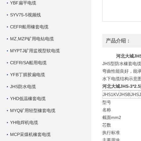
YBF扁平电缆
SYV75-5视频线
CEFR船用橡套电缆
MZ,MZP矿用电钻电缆
产品介绍：
MYPTJ矿用监视型软电缆
河北大城JH
CEFR/SA船用电缆
JHS型防水橡套电
弯曲性能良好，能承
YFB丁腈胶扁电缆
水下电缆结构示意
河北大城JHS-3*
JHS防水电缆
JHS1KV
JHSB
JHS
YHD低温橡套电缆
型号
名称
MYQ矿用轻型橡套电缆
截面mm2
YH电焊机电缆
芯数
执行标准
MCP采煤机橡套电缆
主要用途