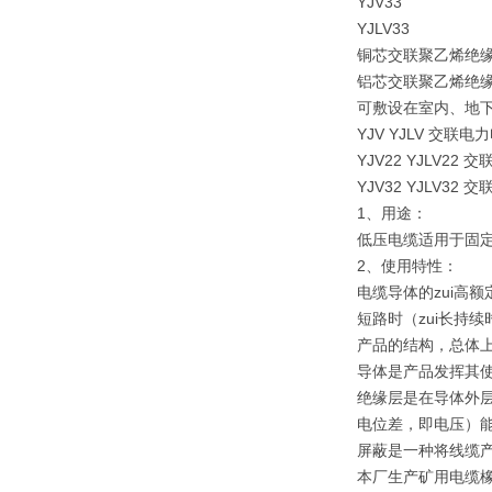
YJV33
YJLV33
铜芯交联聚乙烯绝
铝芯交联聚乙烯绝
可敷设在室内、地
YJV YJLV 
YJV22 YJL
YJV32 YJLV
1、用途：
低压电缆适用于固定
2、使用特性：
电缆导体的zui高额
短路时（zui长持续
产品的结构，总体
导体是产品发挥其
绝缘层是在导体外
电位差，即电压）
屏蔽是一种将线缆
本厂生产矿用电缆