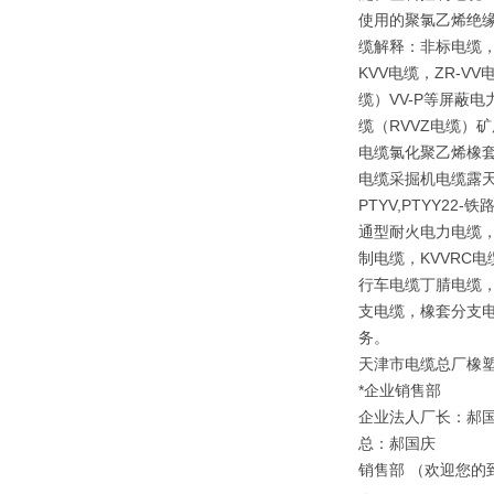
使用的聚氯乙烯绝
缆解释：非标电缆，
KVV电缆，ZR-V
缆）VV-P等屏蔽
缆（RVVZ电缆）矿
电缆氯化聚乙烯橡套
电缆采掘机电缆露天矿
PTYV,PTYY2
通型耐火电力电缆，
制电缆，KVVRC
行车电缆丁腈电缆，
支电缆，橡套分支电
务。
天津市电缆总厂橡
*企业销售部
企业法人厂长：郝
总：郝国庆
销售部 （欢迎您的