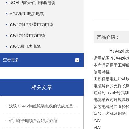
UGEFP露天矿用橡套电缆
MYJV矿用电力电缆
YJV42钢丝铠装电力电缆
YJV22铠装电力电缆
产品介绍：
YJV交联电力电缆
YJV42
适用范围
YJV42
查看更多
本产品适用于工频额
使用特性
工频额定电压Uo/U为0
电缆导体的允许长期工
相关文章
短路时（zui长持续
电缆敷设时环境温度
浅谈YJV42钢丝铠装电缆的优缺点是什么?
多芯电缆弯曲直径径
型号、名称及用途
YJV
矿用橡套电缆产品特点介绍
VLV