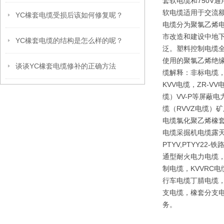
套软电缆和750V
软电缆适用于交流额
YC橡套电缆受损后该如何修复呢？
电缆分为聚氯乙烯
市改造和建设中地下
YC橡套电缆的结构是怎么样的呢？
泛。塑料控制电缆全
使用的聚氯乙烯绝
谈谈YC橡套电缆修补的正确方法
缆解释：非标电缆，
KVV电缆，ZR-V
缆）VV-P等屏蔽
缆（RVVZ电缆）矿
电缆氯化聚乙烯橡套
电缆采掘机电缆露天矿
PTYV,PTYY2
通型耐火电力电缆，
制电缆，KVVRC
行车电缆丁腈电缆，
支电缆，橡套分支电
务。