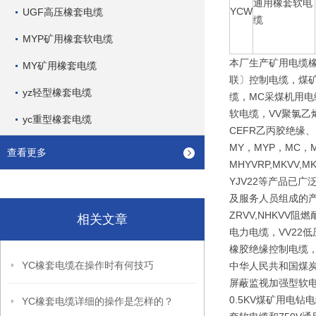
通用橡套软电
YCW
UGF高压橡套电缆
缆
MYP矿用橡套软电缆
本厂生产矿用电缆
MY矿用橡套电缆
联〕控制电缆，煤矿
yz轻型橡套电缆
缆，MC采煤机用电
软电缆，VV聚氯乙
yc重型橡套电缆
CEFR乙丙胶绝缘
MY，MYP，MC，M
查看更多
MHYVRP,MKVV,M
YJV22等产品已
及服务人员组成的产
ZRVV,NHKV
相关文章
电力电缆，VV22
橡胶绝缘控制电缆，
YC橡套电缆在操作时有何技巧
中华人民共和国煤炭行
屏蔽监视加强型软电
0.5KV煤矿用电
YC橡套电缆详细的操作是怎样的？