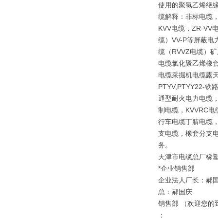
使用的聚氯乙烯绝
缆解释：非标电缆，
KVV电缆，ZR-V
缆）VV-P等屏蔽
缆（RVVZ电缆）矿
电缆氯化聚乙烯橡套
电缆采掘机电缆露天矿
PTYV,PTYY2
通型耐火电力电缆，
制电缆，KVVRC
行车电缆丁腈电缆，
支电缆，橡套分支电
务。
天津市电缆总厂橡
*企业销售部
企业法人厂长：郝
总：郝国庆
销售部 （欢迎您的
：