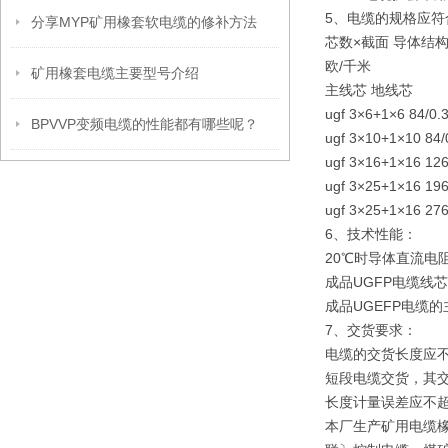
5、电缆的规格应符
分享MYP矿用橡套软电缆的修补方法
芯数×截面 导体结构
欧/千米
矿用橡套电缆主要型号介绍
主线芯 地线芯
ugf 3×6+1×6 84/0.3
BPVVP变频电缆的性能都有哪些呢？
ugf 3×10+1×10 84/0
ugf 3×16+1×16 126/
ugf 3×25+1×16 196/
ugf 3×25+1×16 276/
6、技术性能：
20℃时导体直流电
成品UGFP电缆线
成品UGEFP电缆
7、交货要求：
电缆的交货长度应不
短段电缆交货，其交
长度计量误差应不超过
本厂生产矿用电缆