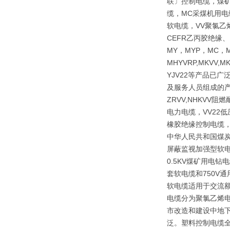
联〕控制电缆，煤矿
缆，MC采煤机用电
软电缆，VV聚氯乙
CEFR乙丙胶绝缘
MY，MYP，MC，M
MHYVRP,MKVV,M
YJV22等产品已
及服务人员组成的产
ZRVV,NHKV
电力电缆，VV22
橡胶绝缘控制电缆，
中华人民共和国煤炭行
屏蔽监视加强型软电
0.5KV煤矿用电
套软电缆和750V
软电缆适用于交流额
电缆分为聚氯乙烯
市改造和建设中地下
泛。塑料控制电缆全