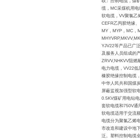
联〕控制电缆，煤矿
缆，MC采煤机用电
软电缆，VV聚氯乙
CEFR乙丙胶绝缘
MY，MYP，MC，M
MHYVRP,MKVV,M
YJV22等产品已
及服务人员组成的产
ZRVV,NHKV
电力电缆，VV22
橡胶绝缘控制电缆，
中华人民共和国煤炭行
屏蔽监视加强型软电
0.5KV煤矿用电
套软电缆和750V
软电缆适用于交流额
电缆分为聚氯乙烯
市改造和建设中地下
泛。塑料控制电缆全