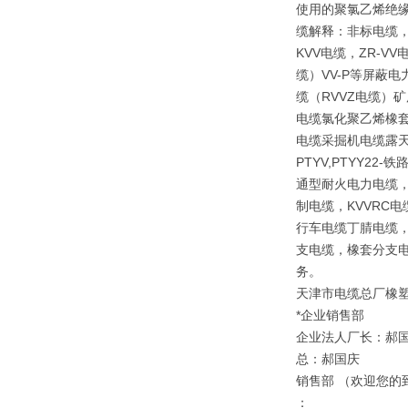
使用的聚氯乙烯绝
缆解释：非标电缆，
KVV电缆，ZR-V
缆）VV-P等屏蔽
缆（RVVZ电缆）矿
电缆氯化聚乙烯橡套
电缆采掘机电缆露天矿
PTYV,PTYY2
通型耐火电力电缆，
制电缆，KVVRC
行车电缆丁腈电缆，
支电缆，橡套分支电
务。
天津市电缆总厂橡
*企业销售部
企业法人厂长：郝
总：郝国庆
销售部 （欢迎您的
：