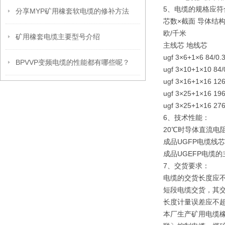
5、电缆的规格应符
分享MYP矿用橡套软电缆的修补方法
芯数×截面 导体结构
欧/千米
矿用橡套电缆主要型号介绍
主线芯 地线芯
ugf 3×6+1×6 84/0.3
BPVVP变频电缆的性能都有哪些呢？
ugf 3×10+1×10 84/0
ugf 3×16+1×16 126/
ugf 3×25+1×16 196/
ugf 3×25+1×16 276/
6、技术性能：
20℃时导体直流电
成品UGFP电缆线
成品UGEFP电缆
7、交货要求：
电缆的交货长度应不
短段电缆交货，其交
长度计量误差应不超过
本厂生产矿用电缆