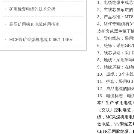
1、电缆绝缘主线芯
矿用橡套电缆的技术分析
2、主线芯屏蔽层的
3、产品标准：MT818
4、MYP型电缆有
高压矿用橡套电缆使用指南
皮护套或黑色氯丁
5、导电线芯：采用软铜
MCP煤矿采煤机电缆 0.66/1.14KV
6、绝缘：采用GB759
7、线芯识别：采
8、地线：采用半导
9、绝缘屏蔽：在绝
10、成缆：3个主
11、护套：采用GB7
12、成品电缆的阻燃
13、电缆标志：电
本厂生产 矿用电缆
〔交联〕控制电缆
缆，
MC
采煤机用电
软电缆，
VV
聚氯乙
CEFR
乙丙胶绝缘、