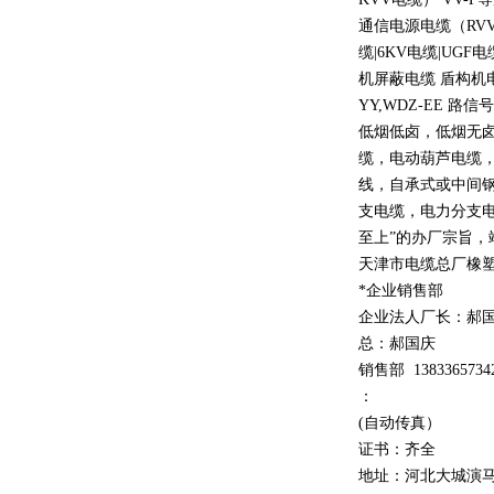
通信电源电缆（
RV
缆
|6KV
电缆
|UGF
电
机屏蔽电缆 盾构机
YY,WDZ-EE
路信号
低烟低卤，低烟无
缆，电动葫芦电缆
线，自承式或中间
支电缆，电力分支电
至上
”
的办厂宗旨，
天津市电缆总厂橡
*企业销售部
企业法人厂长：郝
总：郝
国庆
销售部
1
3
833
65734
：
(自动传真）
证书：齐全
地址：河北大城演