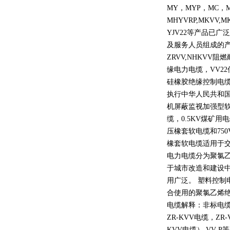
MY
，
MYP
，
MC
，
MHYVRP,MKVV,M
YJV22
等产品已广泛
及服务人员组成的
ZRVV,NHKVV
阻燃
缘电力电缆，
VV22
硅橡胶绝缘控制电
执行中华人民共和
机屏蔽监视加强型
缆，
0.5KV
煤矿用电
压橡套软电缆和
750
橡套软电缆适用于
电力电缆分为聚氯
于城市改造和建设
用广泛。 塑料控制
合使用的聚氯乙烯
电缆解释：非标电缆
ZR-KVV
电缆，
ZR-
KVV
电缆）
VV-P
等