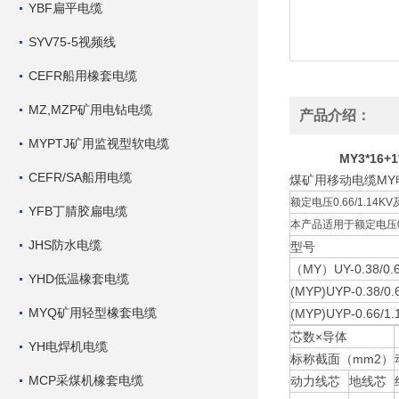
YBF扁平电缆
SYV75-5视频线
CEFR船用橡套电缆
MZ,MZP矿用电钻电缆
产品介绍：
MYPTJ矿用监视型软电缆
MY3*16
CEFR/SA船用电缆
煤矿用移动电缆MY电
额定电压0.66/1.14K
YFB丁腈胶扁电缆
本产品适用于额定电压0
JHS防水电缆
型号
（MY）UY-0.38/0.
YHD低温橡套电缆
(MYP)UYP-0.38/0.
MYQ矿用轻型橡套电缆
(MYP)UYP-0.66/1.
芯数×导体
YH电焊机电缆
标称截面（mm2）
MCP采煤机橡套电缆
动力线芯
地线芯