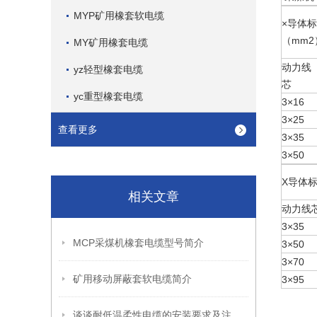
MYP矿用橡套软电缆
×导体
（mm2
MY矿用橡套电缆
动力线
yz轻型橡套电缆
芯
yc重型橡套电缆
3×16
3×25
查看更多
3×35
3×50
X导体
相关文章
动力线
3×35
MCP采煤机橡套电缆型号简介
3×50
3×70
矿用移动屏蔽套软电缆简介
3×95
谈谈耐低温柔性电缆的安装要求及注意事项