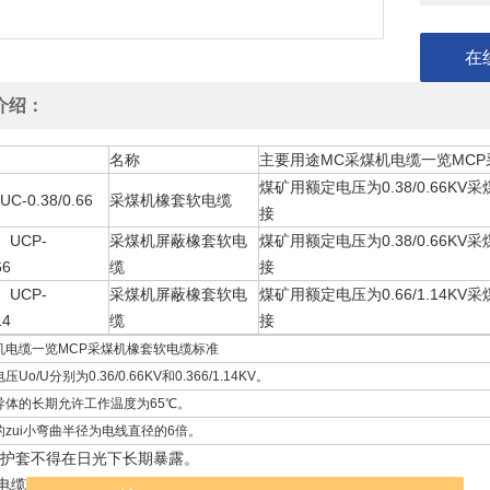
在
介绍：
名称
主要用途MC采煤机电缆一览MC
煤矿用额定电压为0.38/0.66K
C-0.38/0.66
采煤机橡套软电缆
接
）UCP-
采煤机屏蔽橡套软电
煤矿用额定电压为0.38/0.66K
66
缆
接
）UCP-
采煤机屏蔽橡套软电
煤矿用额定电压为0.66/1.14K
14
缆
接
机电缆一览MCP采煤机橡套软电缆标准
Uo/U分别为0.36/0.66KV和0.366/1.14KV。
导体的长期允许工作温度为65℃。
的zui小弯曲半径为电线直径的6倍。
色护套不得在日光下长期暴露。
电缆一览采煤机橡套软电缆标准外径