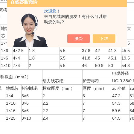
电缆外径
标称截面
欢迎您！
UCP-
来自局域网的朋友！有什么可以帮
）
动力线芯绝缘
护套标称
UC-0.38/0.66
0.38/0.66
助您的吗？
地线
控制线
标称厚度
厚度
zui小
zui大
zui小
zui大
芯
芯
（mm）
（mm）
值
值
值
值
1×4
3×2.5
1.6
4.5
31.4
35.1
34.7
38.5
1×6
4×2.5
1.8
5.5
37.8
42
41.3
45.5
1×6
4×4
1.8
5.5
41.8
45
45.1
19.5
1×10
7×4
2
5.5
46
50.9
50
54.3
电缆外径
标称截面（mm2）
动力线芯绝
护套标称
UC-0.38/0.
芯
地线芯
控制线芯
标称厚度（mm）
厚度（mm）
zui小值
z
1×4
3×6
2
6
47.2
51
1×10
3×6
2.2
7
54.3
58
1×16
3×6
2.2
7
59.6
64
1×25
3×10
2.4
7
64.5
70