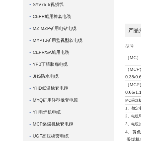
SYV75-5视频线
CEFR船用橡套电缆
MZ,MZP矿用电钻电缆
产品
MYPTJ矿用监视型软电缆
型号
CEFR/SA船用电缆
（MC）U
YFB丁腈胶扁电缆
（MCP
JHS防水电缆
0.38/0.
（MCP
YHD低温橡套电缆
0.66/1.
MYQ矿用轻型橡套电缆
MC采煤
1、额定电压
YH电焊机电缆
2、电缆
MCP采煤机橡套电缆
3、电缆
4、黄
UGF高压橡套电缆
采煤机