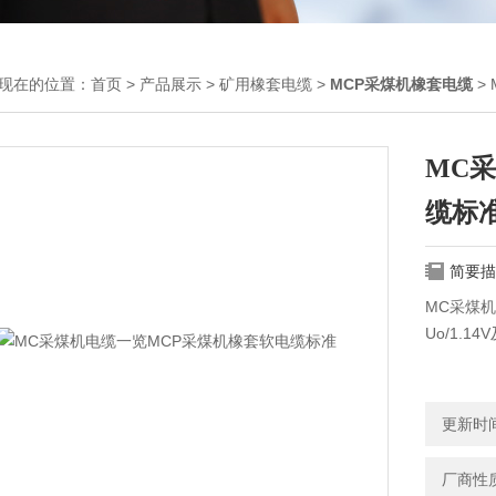
现在的位置：
首页
>
产品展示
>
矿用橡套电缆
>
MCP采煤机橡套电缆
>
MC
缆标
简要描
MC采煤
Uo/1.
更新时间：
厂商性