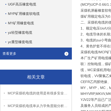
UGF高压橡套电缆
(MCP)UCP-0.66/1.
采煤机屏蔽橡套软
MYP矿用橡套软电缆
煤矿用额定电压为0.
二、采煤机电缆
MY矿用橡套电缆
1、额定电压Uo/U分别为
yz轻型橡套电缆
2、电缆导体的长期
3、电缆的zui小
yc重型橡套电缆
4、黄色护套不得在
采煤机电缆/MCP
查看更多
本厂生产矿用电缆
联〕控制电缆，煤矿
缆，MC采煤机用电
软电缆，VV聚氯乙
相关文章
CEFR乙丙胶绝缘
MY，MYP，MC，M
MCP采煤机电缆的使用是有很多安全措施的
MHYVRP,MKVV,M
YJV22等产品已
及服务人员组成的产
MCP采煤机电缆单从力学角度能分析出怎样的优点呢？