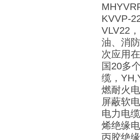
MHYVR
KVVP-
VLV2
油、消
次应用
国20多
缆，YH
燃耐火电
屏蔽软电
电力电缆
烯绝缘电
丙胶绝缘