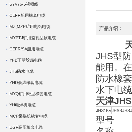
SYV75-5视频线
CEFR船用橡套电缆
MZ,MZP矿用电钻电缆
产品介绍：
MYPTJ矿用监视型软电缆
CEFR/SA船用电缆
JHS型
YFB丁腈胶扁电缆
能用。
JHS防水电缆
防水橡套
YHD低温橡套电缆
水下电
MYQ矿用轻型橡套电缆
天津JHS
YH电焊机电缆
JHS1KV
JHSB
JHS
MCP采煤机橡套电缆
型号
UGF高压橡套电缆
名称