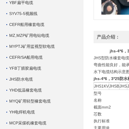
YBF扁平电缆
SYV75-5视频线
CEFR船用橡套电缆
MZ,MZP矿用电钻电缆
产品介绍：
MYPTJ矿用监视型软电缆
jhs-4*
CEFR/SA船用电缆
JHS型防水橡套电
弯曲性能良好，能承
YFB丁腈胶扁电缆
水下电缆结构示意
jhs-4*6，3*25
JHS防水电缆
JHS1KV
JHSB
JHS
YHD低温橡套电缆
型号
名称
MYQ矿用轻型橡套电缆
截面mm2
YH电焊机电缆
芯数
执行标准
MCP采煤机橡套电缆
主要用途