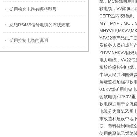
缆，MC采煤机用电
软电缆，VV聚氯乙
矿用橡套电缆有哪些型号
CEFR乙丙胶绝缘
MY，MYP，MC，M
总结RS485信号电缆的布线规范
MHYVRP,MKVV,M
YJV22等产品已
矿用控制电缆的说明
及服务人员组成的产
ZRVV,NHKV
电力电缆，VV22
橡胶绝缘控制电缆，
中华人民共和国煤炭行
屏蔽监视加强型软电
0.5KV煤矿用电
套软电缆和750V
软电缆适用于交流额
电缆分为聚氯乙烯
市改造和建设中地下
泛。塑料控制电缆全
使用的聚氯乙烯绝