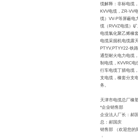
缆解释：非标电缆，
KVV电缆，ZR-V
缆）VV-P等屏蔽
缆（RVVZ电缆）矿
电缆氯化聚乙烯橡套
电缆采掘机电缆露天矿
PTYV,PTYY2
通型耐火电力电缆，
制电缆，KVVRC
行车电缆丁腈电缆，
支电缆，橡套分支电
务。
天津市电缆总厂橡
*企业销售部
企业法人厂长：郝
总：郝国庆
销售部 （欢迎您的
：