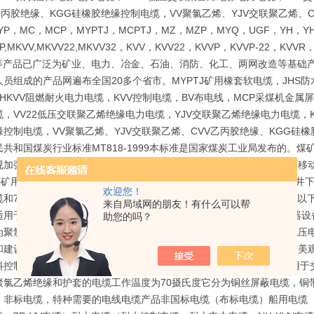
R乙丙胶绝缘、KGG硅橡胶绝缘控制电缆，VV聚氯乙烯、YJV交联聚乙烯、
YP，MC，MCP，MYPTJ，MCPTJ，MZ，MZP，MYQ，UGF，YH，YH
P,MKVV,MKVV22,MKVV32，KVV，KVV22，KVVP，KVVP-22，KVVR
22等产品已广泛为矿业、电力、冶金、石油、消防、化工、两网改造等基
员组成的产品网遍布全国20多个省市。MYPTJ矿用橡套软电缆，JHS防
,NHKVV阻燃耐火电力电缆，KVV控制电缆，BV布电线，MCP采煤机
，VV22低压交联聚乙烯绝缘电力电缆，YJV交联聚乙烯绝缘电力电缆，K
缘控制电缆，VV聚氯乙烯、YJV交联聚乙烯、CVV乙丙胶绝缘、KGG
共和国煤炭行业标准MT818-1999本标准是国家煤炭工业局发布的。煤矿
加强型软电缆，3.3KV及以下采煤机金属屏蔽软电缆，1.14KV及以下
KV煤矿用电钻电缆，煤矿用移动轻型软电缆等多种型号规格的适用于煤矿井
欢迎您！
缆和750V通用橡套软电缆。高压橡套软电缆用途：交流额定电压6kv及
来自局域网的朋友！有什么可以帮
适用于交流额定电压750V及以下家用电器、电动工具和各种移动式电器
助您的吗？
为聚氯乙烯电缆也就是PVC电缆适用于低压变压器下方连接设备用的低压
和建设中地下电力网络铺设用的连接介质，西部开发等电力缺乏和城市美观
料控制电缆全称聚氯乙烯绝缘和护套控制电缆执行标准GB9330-86适用
聚氯乙烯绝缘和护套的电缆工作温度为70摄氏度它分为铜丝屏蔽电缆，铜
：非标电缆，特种需要的电线电缆产品非国标电缆（布标电缆）船用电缆（C