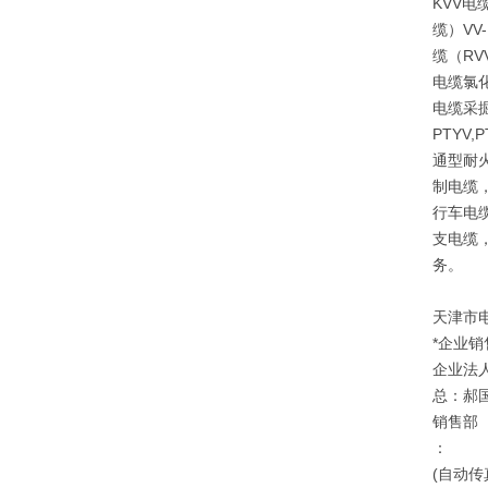
KVV电
缆）V
缆（RV
电缆氯
电缆采掘
PTYV
通型耐
制电缆
行车电
支电缆
务。
天津市
*企业销
企业法
总：郝
销售部
：
(自动传