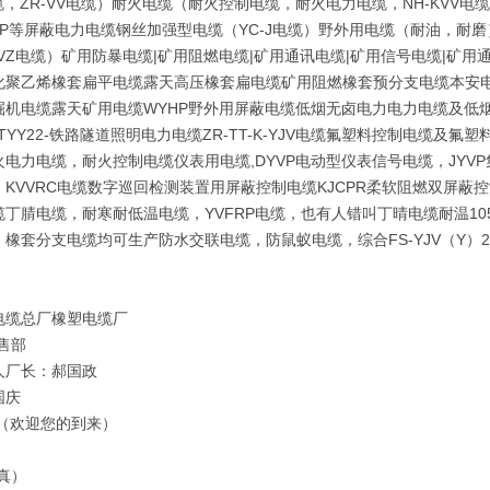
缆，ZR-VV电缆）耐火电缆（耐火控制电缆，耐火电力电缆，NH-KVV电缆，
V-P等屏蔽电力电缆钢丝加强型电缆（YC-J电缆）野外用电缆（耐油，耐
VZ电缆）矿用防暴电缆|矿用阻燃电缆|矿用通讯电缆|矿用信号电缆|矿用通信
化聚乙烯橡套扁平电缆露天高压橡套扁电缆矿用阻燃橡套预分支电缆本安电
机电缆露天矿用电缆WYHP野外用屏蔽电缆低烟无卤电力电力电缆及低烟无卤控制
,PTYY22-铁路隧道照明电力电缆ZR-TT-K-YJV电缆氟塑料控制电缆
火电力电缆，耐火控制电缆仪表用电缆,DYVP电动型仪表信号电缆，JY
，KVVRC电缆数字巡回检测装置用屏蔽控制电缆KJCPR柔软阻燃双屏蔽
缆丁腈电缆，耐寒耐低温电缆，YVFRP电缆，也有人错叫丁晴电缆耐温1
，橡套分支电缆均可生产防水交联电缆，防鼠蚁电缆，综合FS-YJV（Y）
电缆总厂橡塑电缆厂
售部
人厂长：郝国政
国庆
 （欢迎您的到来）
真）