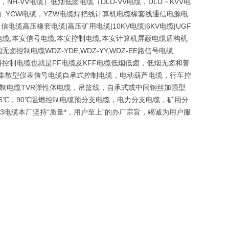
NH-VV电缆）低烟低卤电缆（DLD-VV电缆，DLD－KVV电
磨）YCW电缆，YZW电缆焊把线计算机电缆橡套线通信电源电
电缆高压橡套电缆|高压矿用电缆|10KV电缆|6KV电缆|UGF
缆,本安信号电缆,本安控制电缆,本安计算机屏蔽电缆盾构机
电缆WDZ-YDE,WDZ-YY,WDZ-EE路信号电缆
及氟塑料控制电缆也就是FF电缆及KFF电缆低烟低卤，低烟无卤和普
VP集散型仪表信号电缆自承式控制电缆，电动葫芦电缆，行车控
控制电缆TVR弹性体电缆，吊篮线，自承式或中间钢丝加强型
05℃，90℃阻燃控制电缆预分支电缆，电力分支电缆，矿用分
23电缆本厂坚持“质量*，用户至上”的办厂宗旨，竭诚为用户服