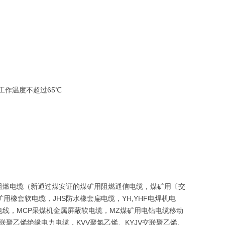
工作温度不超过65℃
阻燃电缆（新通过煤安证的煤矿用阻燃通信电缆，煤矿用〔交
矿用橡套软电缆，JHS防水橡套扁电缆，YH,YHF电焊机电
V布电线，MCP采煤机金属屏蔽软电缆，MZ煤矿用电钻电缆移动
联聚乙烯绝缘电力电缆，KVV聚氯乙烯、KYJV交联聚乙烯、