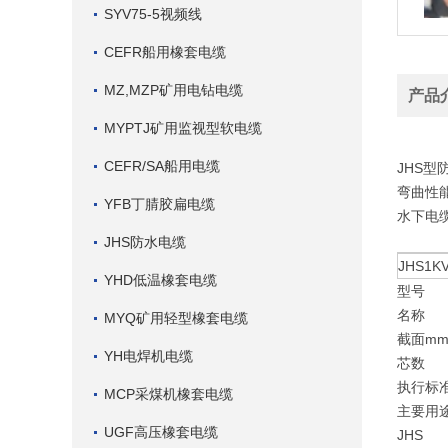
SYV75-5视频线
CEFR船用橡套电缆
MZ,MZP矿用电钻电缆
产品
MYPTJ矿用监视型软电缆
CEFR/SA船用电缆
JHS
弯曲性
YFB丁腈胶扁电缆
水下电
JHS防水电缆
JHS1K
YHD低温橡套电缆
型号
名称
MYQ矿用轻型橡套电缆
截面mm
YH电焊机电缆
芯数
执行标
MCP采煤机橡套电缆
主要用
UGF高压橡套电缆
JHS