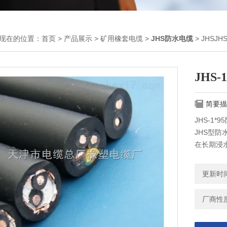
现在的位置：
首页
>
产品展示
>
矿用橡套电缆
>
JHS防水电缆
> JHSJ
JHS
简要描
JHS-1
JHS型
在长期浸
弯曲性能
更新时间：
厂商性