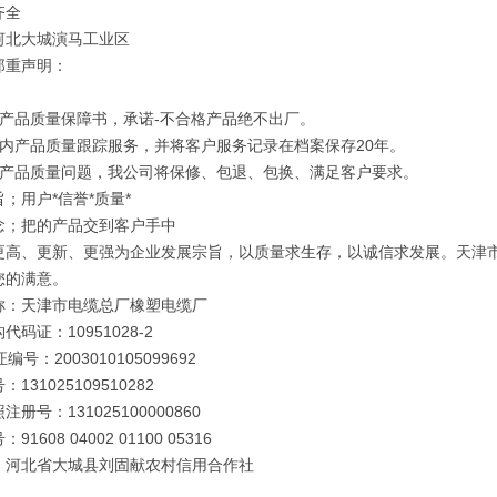
齐全
河北大城演马工业区
郑重声明：
订产品质量保障书，承诺-不合格产品绝不出厂。
年内产品质量跟踪服务，并将客户服务记录在档案保存20年。
因产品质量问题，我公司将保修、包退、包换、满足客户要求。
；用户*信誉*质量*
念；把的产品交到客户手中
更高、更新、更强为企业发展宗旨，以质量求生存，以诚信求发展。天津
您的满意。
称：天津市电缆总厂橡塑电缆厂
代码证：10951028-2
编号：2003010105099692
131025109510282
册号：131025100000860
91608 04002 01100 05316
：河北省大城县刘固献农村信用合作社