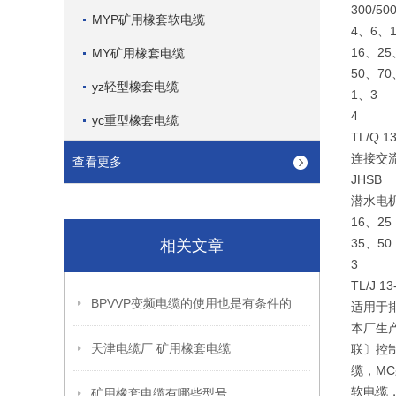
300/
MYP矿用橡套软电缆
4、6、1
16、25
MY矿用橡套电缆
50、70
yz轻型橡套电缆
1、3
4
yc重型橡套电缆
TL/Q 1
连接交流
查看更多
JHSB
潜水电
16、25
35、50
相关文章
3
TL/J 13
BPVVP变频电缆的使用也是有条件的
适用于
本厂生
天津电缆厂 矿用橡套电缆
联〕控制
缆，MC
软电缆，
矿用橡套电缆有哪些型号