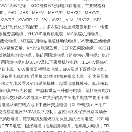
CVV乙丙胶绝缘、KGG硅橡胶绝缘电力软电缆，主要规格有
F，YHD，JHS，MHYV，MHYVR，MHY32、MHYVP、
，KVVRP，KVVRP-22，VV，VV22，VLV，VLV22，YJV，
础产业和现代化工程配套，并多次应用在重点建设项目中，销售
水橡套扁电缆，YH,YHF电焊机电缆，MC采煤机用电缆，
金属屏蔽软电缆，MZ煤矿用电钻电缆移动软电缆，VV聚氯乙烯绝缘
VV聚氯乙烯、KYJV交联聚乙烯、CEFR乙丙胶绝缘、KGG硅
硅橡胶绝缘电力软电缆，煤矿用阻燃电缆（简称为矿用电缆）执行
用阻燃电缆包括3.3KV及以下采煤机软电缆，1.14KV采煤机
移动软电缆，6KV屏蔽监视型软电缆，6KV及以下屏蔽软电缆，
下设备用电线电缆.通用橡套软电缆简称橡套电缆，分为高压橡
以下移动配电装置及矿山采掘机械；起重运输机械等。低压橡套
设备用其中分为轻型、中型和重型三种型号电缆。塑料绝缘电力
电缆和交联聚乙烯电缆三层共挤的高中压电力电缆主要用于城
电缆从架空转入地下中低压交流电缆（XLPE电缆）应用广
于交流额定电压750V及以下控制，监控回路及保护线路等场合
带屏蔽电缆，铠装电缆及阻燃或耐火性质的控制电缆。特种电
EFR电缆）阻燃电缆（阻燃控制电缆，阻燃电力电缆，ZR-