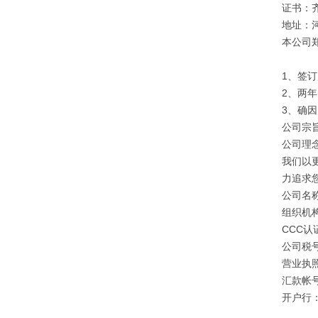
证书：
地址：
本公司
1、签
2、两
3、确
公司宗旨
公司理
我们以
力追求
公司名
组织机构
CCC认证
公司税号：
营业执照注
汇款帐号：
开户行