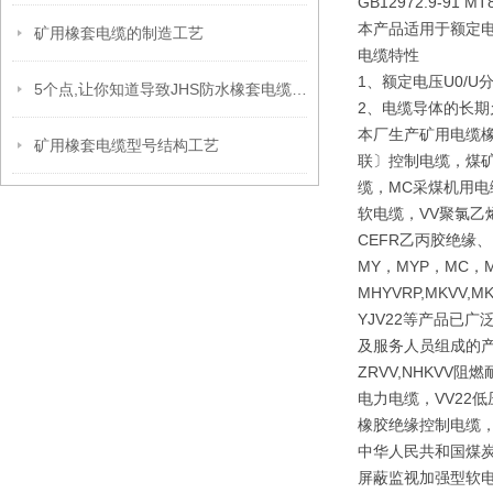
GB12972.9-91 MT8
本产品适用于额定电压
矿用橡套电缆的制造工艺
电缆特性
1、额定电压U0/U分别
5个点,让你知道导致JHS防水橡套电缆出现外观缺陷的原因
2、电缆导体的长期
本厂生产矿用电缆
矿用橡套电缆型号结构工艺
联〕控制电缆，煤矿
缆，MC采煤机用电
软电缆，VV聚氯乙
CEFR乙丙胶绝缘
MY，MYP，MC，M
MHYVRP,MKVV,M
YJV22等产品已
及服务人员组成的产
ZRVV,NHKV
电力电缆，VV22
橡胶绝缘控制电缆，
中华人民共和国煤炭行
屏蔽监视加强型软电