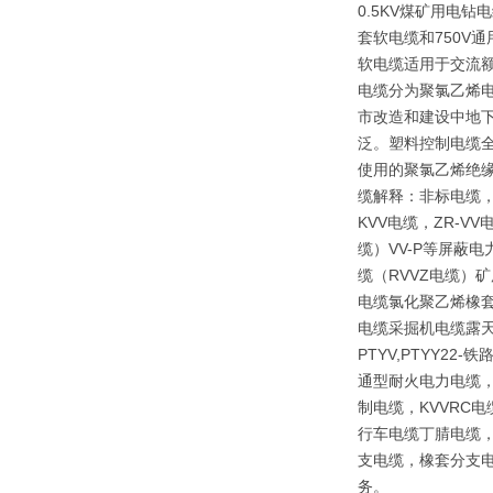
0.5KV煤矿用电
套软电缆和750V
软电缆适用于交流额
电缆分为聚氯乙烯
市改造和建设中地下
泛。塑料控制电缆全
使用的聚氯乙烯绝
缆解释：非标电缆，
KVV电缆，ZR-V
缆）VV-P等屏蔽
缆（RVVZ电缆）矿
电缆氯化聚乙烯橡套
电缆采掘机电缆露天矿
PTYV,PTYY2
通型耐火电力电缆，
制电缆，KVVRC
行车电缆丁腈电缆，
支电缆，橡套分支电
务。