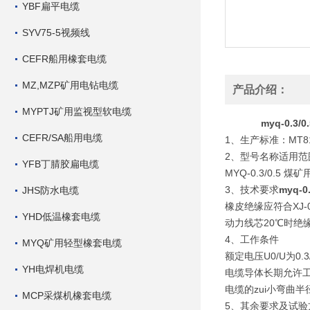
YBF扁平电缆
SYV75-5视频线
CEFR船用橡套电缆
MZ,MZP矿用电钻电缆
产品介绍：
MYPTJ矿用监视型软电缆
myq-0.3
CEFR/SA船用电缆
1、生产标准：MT818
2、型号名称适用范
YFB丁腈胶扁电缆
MYQ-0.3/0.
3、技术要求
myq-
JHS防水电缆
橡皮绝缘应符合XJ-
YHD低温橡套电缆
动力线芯20℃时绝
4、工作条件
MYQ矿用轻型橡套电缆
额定电压U0/U为0.3/
YH电焊机电缆
电缆导体长期允许工
电缆的zui小弯曲
MCP采煤机橡套电缆
5、其余要求及试验方法