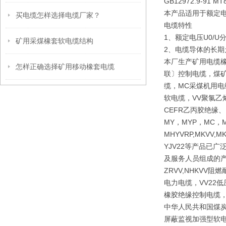
GB12972.9-91 MT8
本产品适用于额定电压
买电缆怎样选择电缆厂家？
电缆特性
1、额定电压U0/U分别
矿用采煤橡套软电缆结构
2、电缆导体的长期
本厂生产矿用电缆
怎样正确选择矿用移动橡套电缆
联〕控制电缆，煤矿
缆，MC采煤机用电
软电缆，VV聚氯乙
CEFR乙丙胶绝缘
MY，MYP，MC，M
MHYVRP,MKVV,M
YJV22等产品已
及服务人员组成的产
ZRVV,NHKV
电力电缆，VV22
橡胶绝缘控制电缆，
中华人民共和国煤炭行
屏蔽监视加强型软电