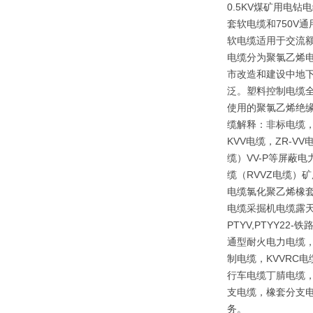
0.5KV煤矿用电
套软电缆和750V
软电缆适用于交流额
电缆分为聚氯乙烯
市改造和建设中地下
泛。塑料控制电缆全
使用的聚氯乙烯绝
缆解释：非标电缆，
KVV电缆，ZR-V
缆）VV-P等屏蔽
缆（RVVZ电缆）矿
电缆氯化聚乙烯橡套
电缆采掘机电缆露天矿
PTYV,PTYY2
通型耐火电力电缆，
制电缆，KVVRC
行车电缆丁腈电缆，
支电缆，橡套分支电
务。