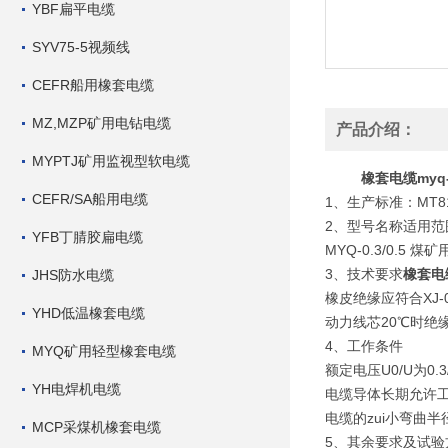
YBF扁平电缆
SYV75-5视频线
CEFR船用橡套电缆
MZ,MZP矿用电钻电缆
产品介绍：
MYPTJ矿用监视型软电缆
橡套电缆myq
CEFR/SA船用电缆
1、生产标准：MT818
2、型号名称适用范
YFB丁腈胶扁电缆
MYQ-0.3/0.
3、技术要求
橡套电
JHS防水电缆
橡皮绝缘应符合XJ-
YHD低温橡套电缆
动力线芯20℃时绝
4、工作条件
MYQ矿用轻型橡套电缆
额定电压U0/U为0.3/
YH电焊机电缆
电缆导体长期允许工
电缆的zui小弯曲
MCP采煤机橡套电缆
5、其余要求及试验方法