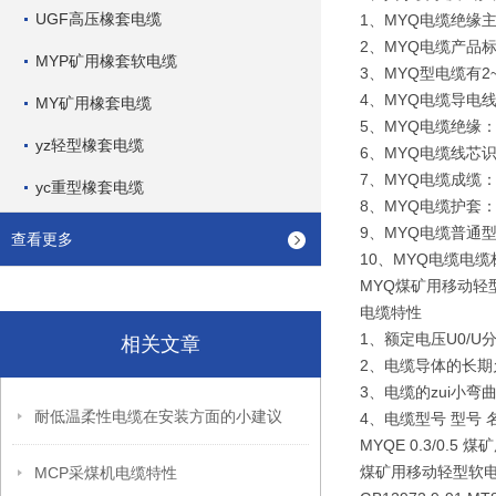
UGF高压橡套电缆
1、MYQ电缆绝缘
2、MYQ电缆产品标准
MYP矿用橡套软电缆
3、MYQ型电缆有
4、MYQ电缆导电线
MY矿用橡套电缆
5、MYQ电缆绝缘：采用
yz轻型橡套电缆
6、MYQ电缆线芯
7、MYQ电缆成缆
yc重型橡套电缆
8、MYQ电缆护套：采
9、MYQ电缆普通
查看更多
10、MYQ电缆电
MYQ煤矿用移动轻型软
电缆特性
1、额定电压U0/U分别
相关文章
2、电缆导体的长期
3、电缆的zui小
耐低温柔性电缆在安装方面的小建议
4、电缆型号 型号 
MYQE 0.3/0.
煤矿用移动轻型软
MCP采煤机电缆特性