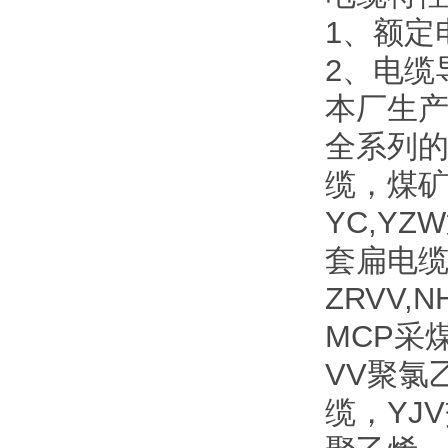
1、额定电
2、电缆
本厂生
全系列
缆，煤
YC,Y
套扁电缆
ZRVV
MCP采
VV聚氯
缆，YJ