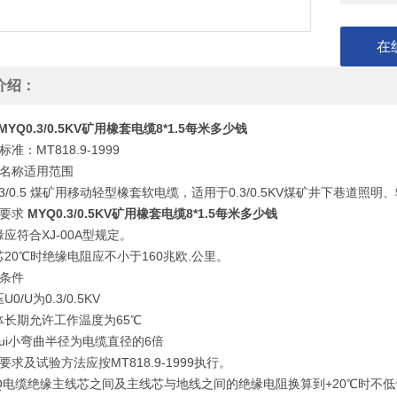
在
介绍：
MYQ0.3/0.5KV矿用橡套电缆8*1.5每米多少钱
准：MT818.9-1999
号名称适用范围
0.3/0.5 煤矿用移动轻型橡套软电缆，适用于0.3/0.5KV煤矿井下巷
术要求
MYQ0.3/0.5KV矿用橡套电缆8*1.5每米多少钱
应符合XJ-00A型规定。
20℃时绝缘电阻应不小于160兆欧.公里。
作条件
0/U为0.3/0.5KV
体长期允许工作温度为65℃
ui小弯曲半径为电缆直径的6倍
要求及试验方法应按MT818.9-1999执行。
Q电缆绝缘主线芯之间及主线芯与地线之间的绝缘电阻换算到+20℃时不低于1