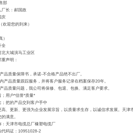
售部
人厂长：郝国政
国庆
 （欢迎您的到来）
真）
齐全
河北大城演马工业区
郑重声明：
订产品质量保障书，承诺-不合格产品绝不出厂。
年内产品质量跟踪服务，并将客户服务记录在档案保存20年。
因产品质量问题，我公司将保修、包退、包换、满足客户要求。
；用户*信誉*质量*
念；把的产品交到客户手中
更高、更新、更强为企业发展宗旨，以质量求生存，以诚信求发展。天津
您的满意。
称：天津市电缆总厂橡塑电缆厂
代码证：10951028-2