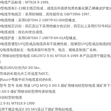
Q电缆产品标准：MT818.9-1999。
YQ型电缆有2~12根主线芯组成，成缆后外面挤包黑色氯化聚乙烯橡皮护
Q电缆导电线芯：采用软铜线，其性能符合 GB/T3956-1997。
Q电缆绝缘：采用GB7594.2-1987中XJ-00A型橡皮。
YQ电缆线芯识别：四芯及以下采用绝缘分色识别，四芯以上采用打印号码
YQ电缆成缆：按右向绞合成缆。
Q电缆护套：采用GB7594.7-1987中XH-01A型橡皮。
Q电缆普通型UYQ型成品电缆具有不延燃性能，阻燃型UYQ型成品电缆的阻燃
MYQ电缆电缆标志：电缆表面印有型号、电压、规格及制造厂名称。
矿用移动轻型软电缆 GB12972.9-91 MT818.9-1999 本产品适用于
性
压U0/U分别为0.3/0.5kv。
缆导体的长期允许工作温度为65℃。
的zui小弯曲半径为电缆直径的6倍。
型号 型号 名称 用途 UYQ MYQ 0.3/0.5 煤矿用移动轻型软电缆 
 0.3/0.5 煤矿用移动轻型弹性体软电缆
移动轻型软电缆
2.9-91 MT818.9-1999
用于额定电压0.3/0.5KV及以下煤矿用电钻电缆。