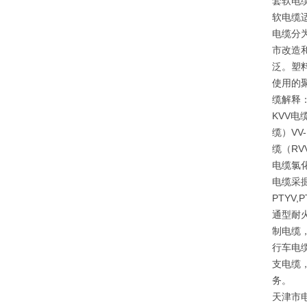
套软电
软电缆
电缆分
市改造
泛。塑
使用的
缆解释
KVV电
缆）V
缆（RV
电缆氯
电缆采掘
PTYV
通型耐
制电缆
行车电
支电缆
务。
天津市