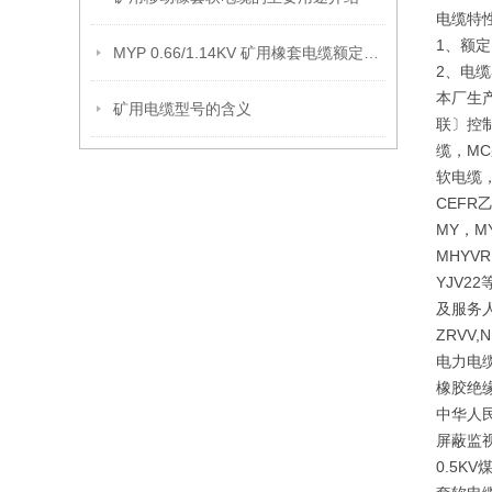
电缆特
1、额定电
MYP 0.66/1.14KV 矿用橡套电缆额定电压
2、电缆
本厂生
矿用电缆型号的含义
联〕控制
缆，MC
软电缆，
CEF
MY，M
MHYVR
YJV
及服务人
ZRVV
电力电缆
橡胶绝
中华人民
屏蔽监视
0.5