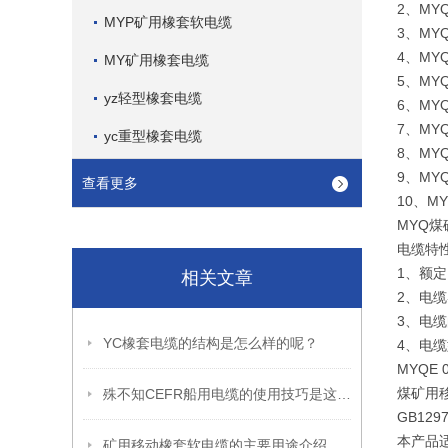
2、MY
MYP矿用橡套软电缆
3、M
4、MY
MY矿用橡套电缆
5、MY
yz轻型橡套电缆
6、M
7、M
yc重型橡套电缆
8、MY
9、MY
查看更多
10、
MYQ煤
电缆特
1、额定电
相关文章
2、电
3、电缆
YC橡套电缆的结构是怎么样的呢？
4、电缆
MYQE
煤矿用
殊不知CEFR船用电缆的使用技巧是这样的！
GB1297
本产品适
矿用移动橡套软电缆的主要用途介绍