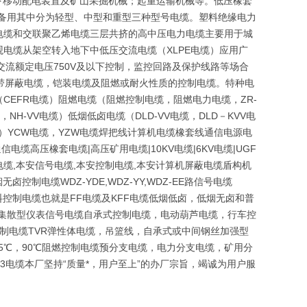
以下移动配电装置及矿山采掘机械；起重运输机械等。低压橡套
设备用其中分为轻型、中型和重型三种型号电缆。塑料绝缘电力
电缆和交联聚乙烯电缆三层共挤的高中压电力电缆主要用于城
电缆从架空转入地下中低压交流电缆（XLPE电缆）应用广
于交流额定电压750V及以下控制，监控回路及保护线路等场合
带屏蔽电缆，铠装电缆及阻燃或耐火性质的控制电缆。特种电
EFR电缆）阻燃电缆（阻燃控制电缆，阻燃电力电缆，ZR-
NH-VV电缆）低烟低卤电缆（DLD-VV电缆，DLD－KVV电
磨）YCW电缆，YZW电缆焊把线计算机电缆橡套线通信电源电
电缆高压橡套电缆|高压矿用电缆|10KV电缆|6KV电缆|UGF
缆,本安信号电缆,本安控制电缆,本安计算机屏蔽电缆盾构机
电缆WDZ-YDE,WDZ-YY,WDZ-EE路信号电缆
及氟塑料控制电缆也就是FF电缆及KFF电缆低烟低卤，低烟无卤和普
VP集散型仪表信号电缆自承式控制电缆，电动葫芦电缆，行车控
控制电缆TVR弹性体电缆，吊篮线，自承式或中间钢丝加强型
05℃，90℃阻燃控制电缆预分支电缆，电力分支电缆，矿用分
23电缆本厂坚持“质量*，用户至上”的办厂宗旨，竭诚为用户服