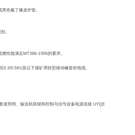
套或黑色氯丁橡皮护套。
识别。
性能满足MT386-1995的要求。
额定电压0.3/0.5KV及以下煤矿用轻型移动橡套软电缆。
煤矿井下巷道照明、输送机联锁和控制与信号设备电源连接 UYQE