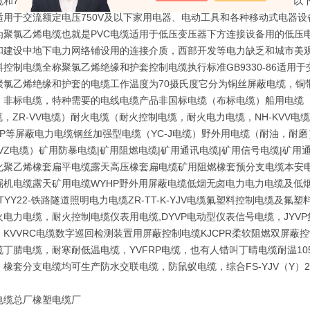
缆和750V通用橡套软电缆。高压橡套软电缆用途：交流额定电压6kv及
适用于交流额定电压750V及以下家用电器、电动工具和各种移动式电器
为聚氯乙烯电缆也就是PVC电缆适用于低压变压器下方连接设备用的低压
和建设中地下电力网络铺设用的连接介质，西部开发等电力缺乏和城市美观
料控制电缆全称聚氯乙烯绝缘和护套控制电缆执行标准GB9330-86适用
聚氯乙烯绝缘和护套的电缆工作温度为70摄氏度它分为铜丝屏蔽电缆，铜
：非标电缆，特种需要的电线电缆产品非国标电缆（布标电缆）船用电缆（C
缆，ZR-VV电缆）耐火电缆（耐火控制电缆，耐火电力电缆，NH-KVV电缆，
V-P等屏蔽电力电缆钢丝加强型电缆（YC-J电缆）野外用电缆（耐油，耐
VZ电缆）矿用防暴电缆|矿用阻燃电缆|矿用通讯电缆|矿用信号电缆|矿用通信
化聚乙烯橡套扁平电缆露天高压橡套扁电缆矿用阻燃橡套预分支电缆本安电
机电缆露天矿用电缆WYHP野外用屏蔽电缆低烟无卤电力电力电缆及低烟无卤控制
,PTYY22-铁路隧道照明电力电缆ZR-TT-K-YJV电缆氟塑料控制电缆
火电力电缆，耐火控制电缆仪表用电缆,DYVP电动型仪表信号电缆，JY
，KVVRC电缆数字巡回检测装置用屏蔽控制电缆KJCPR柔软阻燃双屏蔽
缆丁腈电缆，耐寒耐低温电缆，YVFRP电缆，也有人错叫丁晴电缆耐温1
，橡套分支电缆均可生产防水交联电缆，防鼠蚁电缆，综合FS-YJV（Y）
电缆总厂橡塑电缆厂