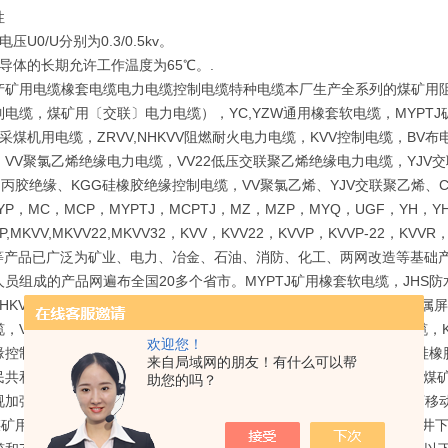
性
压U0/U分别为0.3/0.5kv。
导体的长期允许工作温度为65℃。.
产矿用电缆橡套电缆电力电缆控制电缆特种电缆本厂生产全系列的煤矿用
电缆，煤矿用〔交联〕电力电缆），YC,YZW通用橡套软电缆，MYPTJ
采煤机用电缆，ZRVV,NHKVV阻燃耐火电力电缆，KVV控制电缆，B
VV聚氯乙烯绝缘电力电缆，VV22低压交联聚乙烯绝缘电力电缆，YJV交
R乙丙胶绝缘、KGG硅橡胶绝缘控制电缆，VV聚氯乙烯、YJV交联聚乙烯、
YP，MC，MCP，MYPTJ，MCPTJ，MZ，MZP，MYQ，UGF，YH，YH
P,MKVV,MKVV22,MKVV32，KVV，KVV22，KVVP，KVVP-22，KVVR
22等产品已广泛为矿业、电力、冶金、石油、消防、化工、两网改造等基
员组成的产品网遍布全国20多个省市。MYPTJ矿用橡套软电缆，JHS防
,NHKVV阻燃耐火电力电缆，KVV控制电缆，BV布电线，MCP采煤机
，VV22低压交联聚乙烯绝缘电力电缆，YJV交联聚乙烯绝缘电力电缆，K
欢迎您！
缘控制电缆，VV聚氯乙烯、YJV交联聚乙烯、CVV乙丙胶绝缘、KGG
来自局域网的朋友！有什么可以帮
共和国煤炭行业标准MT818-1999本标准是国家煤炭工业局发布的。煤矿
助您的吗？
加强型软电缆，3.3KV及以下采煤机金属屏蔽软电缆，1.14KV及以下
KV煤矿用电钻电缆，煤矿用移动轻型软电缆等多种型号规格的适用于煤矿井