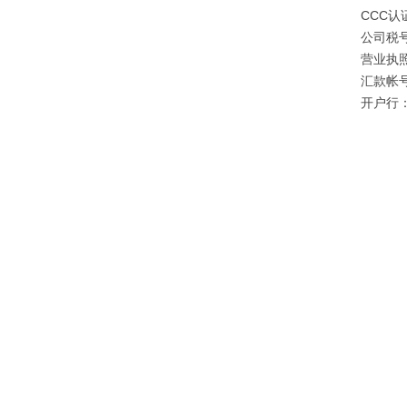
CCC认证
公司税号：
营业执照注
汇款帐号：
开户行