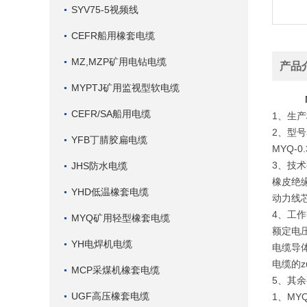
SYV75-5视频线
CEFR船用橡套电缆
MZ,MZP矿用电钻电缆
产品
MYPTJ矿用监视型软电缆
CEFR/SA船用电缆
1、生产标
2、型
YFB丁腈胶扁电缆
MYQ-
3、技
JHS防水电缆
橡皮绝缘
YHD低温橡套电缆
动力线芯
4、工
MYQ矿用轻型橡套电缆
额定电压U
YH电焊机电缆
电缆导
电缆的z
MCP采煤机橡套电缆
5、其余
UGF高压橡套电缆
1、MY