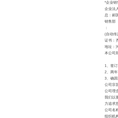
*企业销
企业法
总：郝
销售部
：
(自动传
证书：
地址：
本公司
1、签
2、两
3、确
公司宗旨
公司理
我们以
力追求
公司名
组织机构