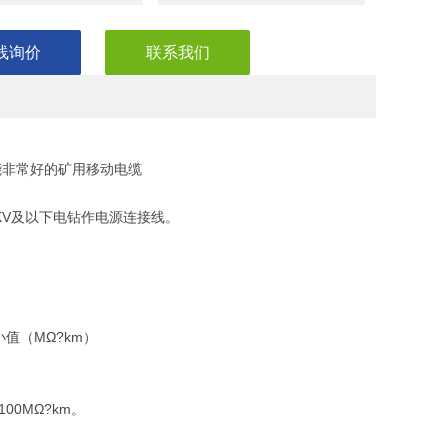
线询价
联系我们
能非常好的矿用移动电缆
KV及以下电钻作电源连接线。
。
小值（MΩ?km）
0MΩ?km。