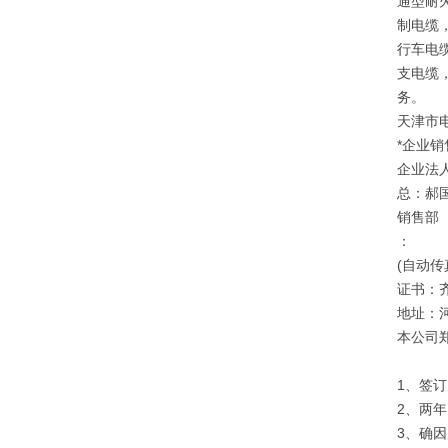
通型耐
制电缆
行车电
支电缆
务。
天津市
*企业销
企业法
总：郝
销售部
：
(自动传
证书：
地址：
本公司
1、签
2、两
3、确