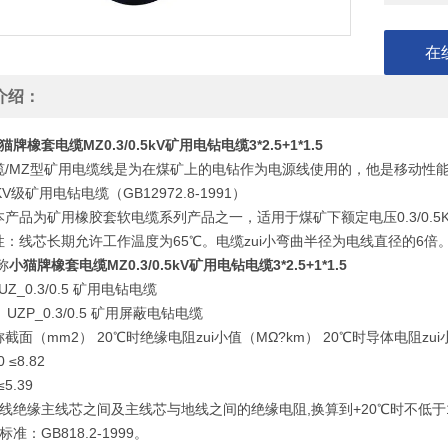
在
介绍：
猫牌橡套电缆MZ0.3/0.5kV矿用电钻电缆3*2.5+1*1.5
缆/MZ型矿用电缆线是为在煤矿上的电钻作为电源线使用的，他是移动性
0.5KV级矿用电钻电缆（GB12972.8-1991）
本产品为矿用橡胶套软电缆系列产品之一，适用于煤矿下额定电压0.3/0.5
性：线芯长期允许工作温度为65℃。电缆zui小弯曲半径为电线直径的6倍
称
小猫牌橡套电缆MZ0.3/0.5kV矿用电钻电缆3*2.5+1*1.5
Z_0.3/0.5 矿用电钻电缆
UZP_0.3/0.5 矿用屏蔽电钻电缆
截面（mm2） 20℃时绝缘电阻zui小值（MΩ?km） 20℃时导体电阻zui
0 ≤8.82
≤5.39
线绝缘主线芯之间及主线芯与地线之间的绝缘电阻,换算到+20℃时不低于10
准：GB818.2-1999。