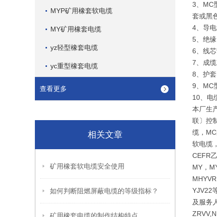
3、M
MYP矿用橡套软电缆
套或黑
4、导电
MY矿用橡套电缆
5、绝缘：
yz轻型橡套电缆
6、线
7、成
yc重型橡套电缆
8、护套：
9、MC
查看更多
10、
本厂生
联〕控制
缆，MC
相关文章
软电缆，
CEF
矿用橡套软电缆安全使用
MY，M
MHYVR
YJV
如何判断阻燃屏蔽电缆的等级指标？
及服务人
ZRVV
矿用橡套电缆的制作结构特点