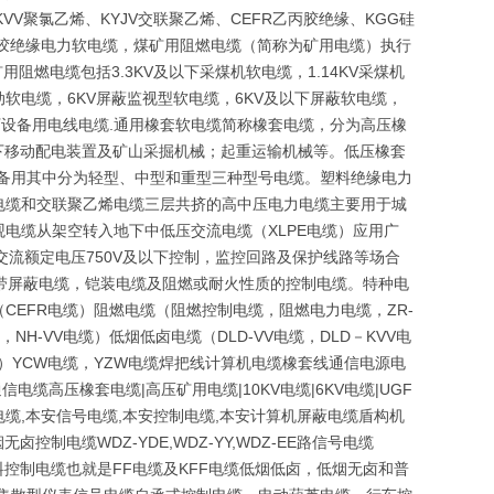
VV聚氯乙烯、KYJV交联聚乙烯、CEFR乙丙胶绝缘、KGG硅
硅橡胶绝缘电力软电缆，煤矿用阻燃电缆（简称为矿用电缆）执行
用阻燃电缆包括3.3KV及以下采煤机软电缆，1.14KV采煤机
移动软电缆，6KV屏蔽监视型软电缆，6KV及以下屏蔽软电缆，
下设备用电线电缆.通用橡套软电缆简称橡套电缆，分为高压橡
以下移动配电装置及矿山采掘机械；起重运输机械等。低压橡套
设备用其中分为轻型、中型和重型三种型号电缆。塑料绝缘电力
电缆和交联聚乙烯电缆三层共挤的高中压电力电缆主要用于城
电缆从架空转入地下中低压交流电缆（XLPE电缆）应用广
于交流额定电压750V及以下控制，监控回路及保护线路等场合
带屏蔽电缆，铠装电缆及阻燃或耐火性质的控制电缆。特种电
EFR电缆）阻燃电缆（阻燃控制电缆，阻燃电力电缆，ZR-
NH-VV电缆）低烟低卤电缆（DLD-VV电缆，DLD－KVV电
磨）YCW电缆，YZW电缆焊把线计算机电缆橡套线通信电源电
电缆高压橡套电缆|高压矿用电缆|10KV电缆|6KV电缆|UGF
缆,本安信号电缆,本安控制电缆,本安计算机屏蔽电缆盾构机
电缆WDZ-YDE,WDZ-YY,WDZ-EE路信号电缆
及氟塑料控制电缆也就是FF电缆及KFF电缆低烟低卤，低烟无卤和普