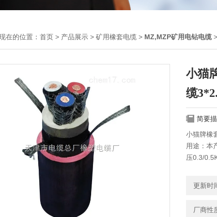
现在的位置：
首页
>
产品展示
>
矿用橡套电缆
>
MZ,MZP矿用电钻电缆
>
小猫牌
缆3*2.
简要描
小猫牌橡套电
用途：本
压0.3/
使用特性
更新时间：
径的6倍。
厂商性