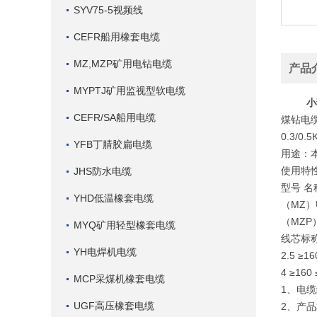
SYV75-5视频线
CEFR船用橡套电缆
MZ,MZP矿用电钻电缆
产品
MYPTJ矿用监视型软电缆
小
CEFR/SA船用电缆
煤钻电
0.3/
YFB丁腈胶扁电缆
用途：
使用特
JHS防水电缆
型号 名
YHD低温橡套电缆
（MZ）U
（MZP）
MYQ矿用轻型橡套电缆
线芯标称
YH电焊机电缆
2.5 ≥16
4 ≥160 
MCP采煤机橡套电缆
1、电缆
UGF高压橡套电缆
2、产品标