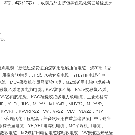
芯，3芯，4芯和7芯），成缆后外面挤包黑色氯化聚乙烯橡皮护
。
心。
阻燃电缆（新通过煤安证的煤矿用阻燃通信电缆，煤矿用〔交
矿用橡套软电缆，JHS防水橡套扁电缆，YH,YHF电焊机电
V布电线，MCP采煤机金属屏蔽软电缆，MZ煤矿用电钻电缆移动
联聚乙烯绝缘电力电缆，KVV聚氯乙烯、KYJV交联聚乙烯、
CVV乙丙胶绝缘、KGG硅橡胶绝缘电力软电缆，主要规格有
F，YHD，JHS，MHYV，MHYVR，MHY32、MHYVP、
，KVVRP，KVVRP-22，VV，VV22，VLV，VLV22，YJV，
础产业和现代化工程配套，并多次应用在重点建设项目中，销售
水橡套扁电缆，YH,YHF电焊机电缆，MC采煤机用电缆，
金属屏蔽软电缆，MZ煤矿用电钻电缆移动软电缆，VV聚氯乙烯绝缘