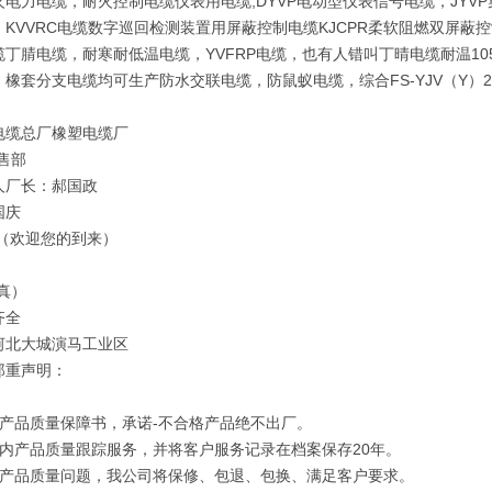
火电力电缆，耐火控制电缆仪表用电缆,DYVP电动型仪表信号电缆，JY
，KVVRC电缆数字巡回检测装置用屏蔽控制电缆KJCPR柔软阻燃双屏蔽
缆丁腈电缆，耐寒耐低温电缆，YVFRP电缆，也有人错叫丁晴电缆耐温1
，橡套分支电缆均可生产防水交联电缆，防鼠蚁电缆，综合FS-YJV（Y）
电缆总厂橡塑电缆厂
售部
人厂长：郝国政
国庆
 （欢迎您的到来）
真）
齐全
河北大城演马工业区
郑重声明：
订产品质量保障书，承诺-不合格产品绝不出厂。
年内产品质量跟踪服务，并将客户服务记录在档案保存20年。
因产品质量问题，我公司将保修、包退、包换、满足客户要求。