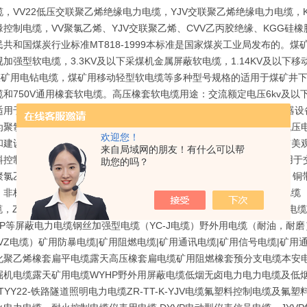
，VV22低压交联聚乙烯绝缘电力电缆，YJV交联聚乙烯绝缘电力电缆，K
缘控制电缆，VV聚氯乙烯、YJV交联聚乙烯、CVV乙丙胶绝缘、KGG
共和国煤炭行业标准MT818-1999本标准是国家煤炭工业局发布的。煤矿
加强型软电缆，3.3KV及以下采煤机金属屏蔽软电缆，1.14KV及以下
KV煤矿用电钻电缆，煤矿用移动轻型软电缆等多种型号规格的适用于煤矿井
缆和750V通用橡套软电缆。高压橡套软电缆用途：交流额定电压6kv及
适用于交流额定电压750V及以下家用电器、电动工具和各种移动式电器
为聚氯乙烯电缆也就是PVC电缆适用于低压变压器下方连接设备用的低压
欢迎您！
和建设中地下电力网络铺设用的连接介质，西部开发等电力缺乏和城市美观
来自局域网的朋友！有什么可以帮
料控制电缆全称聚氯乙烯绝缘和护套控制电缆执行标准GB9330-86适用
助您的吗？
聚氯乙烯绝缘和护套的电缆工作温度为70摄氏度它分为铜丝屏蔽电缆，铜
：非标电缆，特种需要的电线电缆产品非国标电缆（布标电缆）船用电缆（C
缆，ZR-VV电缆）耐火电缆（耐火控制电缆，耐火电力电缆，NH-KVV电缆，
V-P等屏蔽电力电缆钢丝加强型电缆（YC-J电缆）野外用电缆（耐油，耐
VZ电缆）矿用防暴电缆|矿用阻燃电缆|矿用通讯电缆|矿用信号电缆|矿用通信
化聚乙烯橡套扁平电缆露天高压橡套扁电缆矿用阻燃橡套预分支电缆本安电
机电缆露天矿用电缆WYHP野外用屏蔽电缆低烟无卤电力电力电缆及低烟无卤控制
,PTYY22-铁路隧道照明电力电缆ZR-TT-K-YJV电缆氟塑料控制电缆