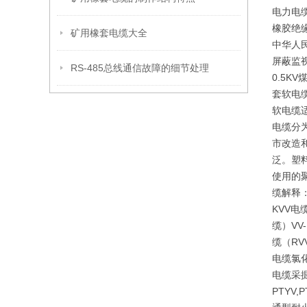
电力电缆
橡胶绝
矿用橡套电缆大全
中华人民
屏蔽监视
RS-485总线通信故障的细节处理
0.5
套软电
软电缆
电缆分
市改造
泛。塑
使用的
缆解释
KVV电
缆）V
缆（RV
电缆氯
电缆采掘
PTYV