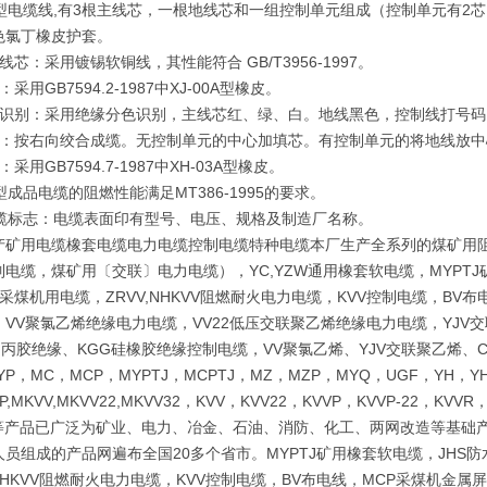
C型电缆线,有3根主线芯，一根地线芯和一组控制单元组成（控制单元有2
色氯丁橡皮护套。
线芯：采用镀锡软铜线，其性能符合 GB/T3956-1997。
采用GB7594.2-1987中XJ-00A型橡皮。
芯识别：采用绝缘分色识别，主线芯红、绿、白。地线黑色，控制线打号码
缆：按右向绞合成缆。无控制单元的中心加填芯。有控制单元的将地线放中
采用GB7594.7-1987中XH-03A型橡皮。
型成品电缆的阻燃性能满足MT386-1995的要求。
电缆标志：电缆表面印有型号、电压、规格及制造厂名称。
产矿用电缆橡套电缆电力电缆控制电缆特种电缆本厂生产全系列的煤矿用
电缆，煤矿用〔交联〕电力电缆），YC,YZW通用橡套软电缆，MYPTJ
采煤机用电缆，ZRVV,NHKVV阻燃耐火电力电缆，KVV控制电缆，B
VV聚氯乙烯绝缘电力电缆，VV22低压交联聚乙烯绝缘电力电缆，YJV交
R乙丙胶绝缘、KGG硅橡胶绝缘控制电缆，VV聚氯乙烯、YJV交联聚乙烯、
YP，MC，MCP，MYPTJ，MCPTJ，MZ，MZP，MYQ，UGF，YH，YH
P,MKVV,MKVV22,MKVV32，KVV，KVV22，KVVP，KVVP-22，KVVR
22等产品已广泛为矿业、电力、冶金、石油、消防、化工、两网改造等基
员组成的产品网遍布全国20多个省市。MYPTJ矿用橡套软电缆，JHS防
,NHKVV阻燃耐火电力电缆，KVV控制电缆，BV布电线，MCP采煤机