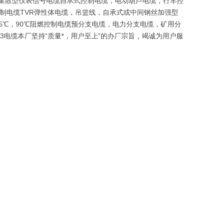
VP集散型仪表信号电缆自承式控制电缆，电动葫芦电缆，行车控
控制电缆TVR弹性体电缆，吊篮线，自承式或中间钢丝加强型
05℃，90℃阻燃控制电缆预分支电缆，电力分支电缆，矿用分
23电缆本厂坚持“质量*，用户至上”的办厂宗旨，竭诚为用户服