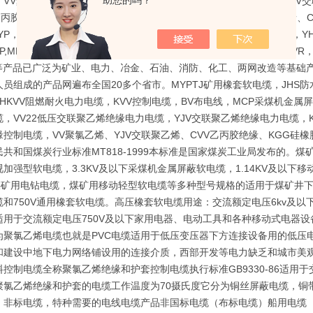
助您的吗？
VV聚氯乙烯绝缘电力电缆，VV22低压交联聚乙烯绝缘电力电缆，YJV交
R乙丙胶绝缘、KGG硅橡胶绝缘控制电缆，VV聚氯乙烯、YJV交联聚乙烯、
YP，MC，MCP，MYPTJ，MCPTJ，MZ，MZP，MYQ，UGF，YH，YH
P,MKVV,MKVV22,MKVV32，KVV，KVV22，KVVP，KVVP-22，KVVR
22等产品已广泛为矿业、电力、冶金、石油、消防、化工、两网改造等基
员组成的产品网遍布全国20多个省市。MYPTJ矿用橡套软电缆，JHS防
,NHKVV阻燃耐火电力电缆，KVV控制电缆，BV布电线，MCP采煤机
，VV22低压交联聚乙烯绝缘电力电缆，YJV交联聚乙烯绝缘电力电缆，K
缘控制电缆，VV聚氯乙烯、YJV交联聚乙烯、CVV乙丙胶绝缘、KGG
共和国煤炭行业标准MT818-1999本标准是国家煤炭工业局发布的。煤矿
加强型软电缆，3.3KV及以下采煤机金属屏蔽软电缆，1.14KV及以下
KV煤矿用电钻电缆，煤矿用移动轻型软电缆等多种型号规格的适用于煤矿井
缆和750V通用橡套软电缆。高压橡套软电缆用途：交流额定电压6kv及
适用于交流额定电压750V及以下家用电器、电动工具和各种移动式电器
为聚氯乙烯电缆也就是PVC电缆适用于低压变压器下方连接设备用的低压
和建设中地下电力网络铺设用的连接介质，西部开发等电力缺乏和城市美观
料控制电缆全称聚氯乙烯绝缘和护套控制电缆执行标准GB9330-86适用
聚氯乙烯绝缘和护套的电缆工作温度为70摄氏度它分为铜丝屏蔽电缆，铜
：非标电缆，特种需要的电线电缆产品非国标电缆（布标电缆）船用电缆（C