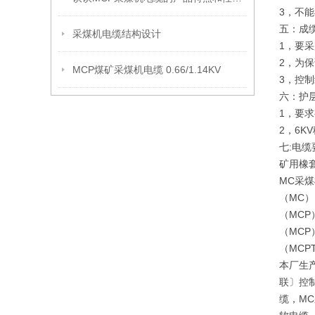
3，不
五：成
采煤机电缆结构设计
1，要
2，为
MCP煤矿采煤机电缆 0.66/1.14KV
3，控
六：护
1，要
2，6
七:电
矿用橡
MC采
（MC）
（MCP
（MCP
（MCP
本厂生
联〕控制
缆，MC