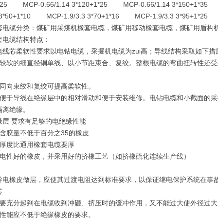
*25 MCP-0.66/1.14 3*120+1*25 MCP-0.66/1.14 3*150+1*35 M
3 3*50+1*10 MCP-1.9/3.3 3*70+1*16 MCP-1.9/3.3 3*95+1*25 
套电缆分类：煤矿用采煤机橡套电缆，煤矿用移动橡套电缆，煤矿用盾构
套电缆结构特点：
电线芯柔软性要求以电钻电缆，采掘机电缆为zui高；导线结构采取如下措
用较软的细直径铜单线、以小节距束合、复绞。整根电缆的弯曲扭转性还
。
用同向束绞和复绞可提高柔软性。
了便于导线在绝缘层中的相对滑动和便于安装维修。电钻电缆和小截面的
隔离绝缘。
缘层 要求有足够的电绝缘性能
用含胶量不低于百分之35的橡皮
缘厚度比通用橡套电缆要厚
用电性好的橡皮，并采用好的挤橡工艺（如挤橡硫化连续生产线）
导电橡皮做层，应使其过渡电阻达到标准要求，以保证继电保护系统在事
芯
芯要充分起到在电缆收到冲砸、挤压时的缓冲作用，又不能过大使外径过
械性能应不低于绝缘橡皮的要求。