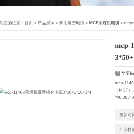
现在的位置：
首页
>
产品展示
>
矿用橡套电缆
>
MCP采煤机电缆
> mcp
mcp
3*50+
简要描
mcp-11
（MCP）
为0.38
（MCP）
为0.66
更新时间：
厂商性