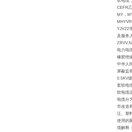
软电缆，
CEF
MY，M
MHYVR
YJV
及服务人
ZRVV
电力电缆
橡胶绝
中华人民
屏蔽监视
0.5
套软电
软电缆
电缆分
市改造
泛。塑
使用的
缆解释