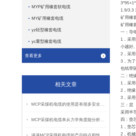
3*95+1
MYP矿用橡套软电缆
1.9/3.
矿用橡
MY矿用橡套电缆
矿用橡
yz轻型橡套电缆
一：导
1，采
yc重型橡套电缆
小越好
2，采
查看更多
3，为
包纸带
二：绝
1，采
相关文章
2，绝
3，采
MCP采煤机电缆的使用是有很多安全措施的
三：层
采用半
四：垫
MCP采煤机电缆单从力学角度能分析出怎样的优点呢？
1，垫
2，机
谈谈MCP采煤机电缆的产品特点和性能特点