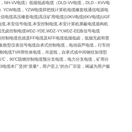
NH-VV电缆）低烟低卤电缆（DLD-VV电缆，DLD－KVV电
磨）YCW电缆，YZW电缆焊把线计算机电缆橡套线通信电源电
电缆高压橡套电缆|高压矿用电缆|10KV电缆|6KV电缆|UGF
缆,本安信号电缆,本安控制电缆,本安计算机屏蔽电缆盾构机
电缆WDZ-YDE,WDZ-YY,WDZ-EE路信号电缆
及氟塑料控制电缆也就是FF电缆及KFF电缆低烟低卤，低烟无卤和普
VP集散型仪表信号电缆自承式控制电缆，电动葫芦电缆，行车控
控制电缆TVR弹性体电缆，吊篮线，自承式或中间钢丝加强型
05℃，90℃阻燃控制电缆预分支电缆，电力分支电缆，矿用分
23电缆本厂坚持“质量*，用户至上”的办厂宗旨，竭诚为用户服