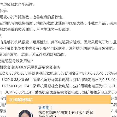
能与绝缘线芯产生粘连。
缆结构
采用较小的节距倍数，改善电缆的柔软性。
保证地线芯的机械强度，地线芯截面比通用电缆要大些，小截面产品，采
制线芯先单独绞合成组，再与主线芯一起成缆。
层
求有足够的机械强度，耐磨性好。井下电缆要求阻燃。因此采用氯丁胶，
KV移动橡套电缆要求护套有足够的电绝缘性，改善护套的耐电晕开裂性能。
缆要结构密实、紧凑，各元件有相对滑动性。
套电缆型号以及用途：
煤机橡套电缆 MCP采煤机屏蔽橡套电缆
UC-0.38／0.66：采煤机橡套软电缆，煤矿用额定电压为0.38／0.
）UCP-0.38／0.66：采煤机屏蔽橡套软电缆，煤矿用额定电压为0.3
）UCP-0.66／1.14：采煤机屏蔽橡套软电缆，煤矿用额定电压为0.66／
T）UCPT-0.66/1.14：采煤机金属屏蔽橡套软电缆，煤矿用额定电压为0.
产矿用电缆橡套电缆电力电缆控制电缆特种电缆本厂生产全系列的煤矿用
电缆，煤矿用〔交联〕电力电缆），YC,YZW通用橡套软电缆，MYPTJ
欢迎您！
采煤机用电缆，ZRVV,NHKVV阻燃耐火电力电缆，KVV控制电缆，B
来自局域网的朋友！有什么可以帮