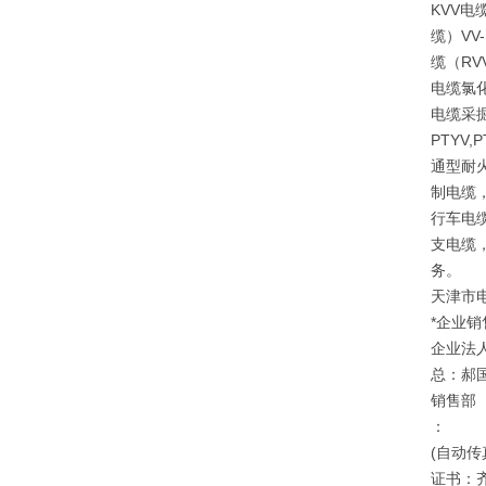
KVV电
缆）V
缆（RV
电缆氯
电缆采掘
PTYV
通型耐
制电缆
行车电
支电缆
务。
天津市
*企业销
企业法
总：郝
销售部
：
(自动传
证书：