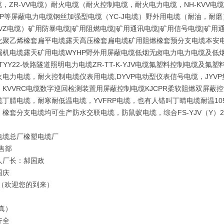
缆，ZR-VV电缆）耐火电缆（耐火控制电缆，耐火电力电缆，NH-KVV电缆，
V-P等屏蔽电力电缆钢丝加强型电缆（YC-J电缆）野外用电缆（耐油，耐
VZ电缆）矿用防暴电缆|矿用阻燃电缆|矿用通讯电缆|矿用信号电缆|矿用通信
化聚乙烯橡套扁平电缆露天高压橡套扁电缆矿用阻燃橡套预分支电缆本安电
机电缆露天矿用电缆WYHP野外用屏蔽电缆低烟无卤电力电力电缆及低烟无卤控制
,PTYY22-铁路隧道照明电力电缆ZR-TT-K-YJV电缆氟塑料控制电缆
火电力电缆，耐火控制电缆仪表用电缆,DYVP电动型仪表信号电缆，JY
，KVVRC电缆数字巡回检测装置用屏蔽控制电缆KJCPR柔软阻燃双屏蔽
缆丁腈电缆，耐寒耐低温电缆，YVFRP电缆，也有人错叫丁晴电缆耐温1
，橡套分支电缆均可生产防水交联电缆，防鼠蚁电缆，综合FS-YJV（Y）
电缆总厂橡塑电缆厂
售部
人厂长：郝国政
国庆
 （欢迎您的到来）
真）
齐全