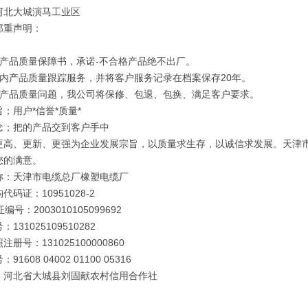
河北大城演马工业区
郑重声明：
订产品质量保障书，承诺-不合格产品绝不出厂。
年内产品质量跟踪服务，并将客户服务记录在档案保存20年。
因产品质量问题，我公司将保修、包退、包换、满足客户要求。
；用户*信誉*质量*
念；把的产品交到客户手中
更高、更新、更强为企业发展宗旨，以质量求生存，以诚信求发展。天津
您的满意。
称：天津市电缆总厂橡塑电缆厂
代码证：10951028-2
编号：2003010105099692
131025109510282
册号：131025100000860
91608 04002 01100 05316
：河北省大城县刘固献农村信用合作社