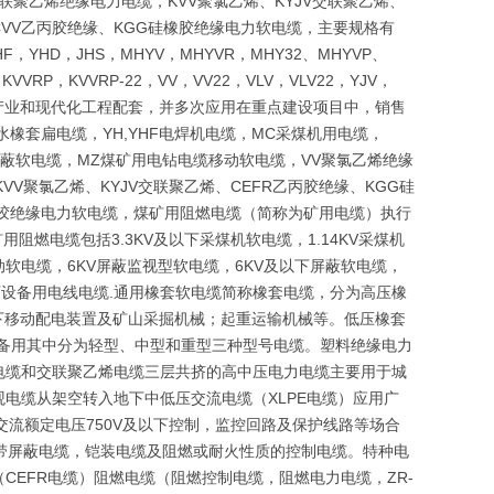
联聚乙烯绝缘电力电缆，KVV聚氯乙烯、KYJV交联聚乙烯、
CVV乙丙胶绝缘、KGG硅橡胶绝缘电力软电缆，主要规格有
F，YHD，JHS，MHYV，MHYVR，MHY32、MHYVP、
，KVVRP，KVVRP-22，VV，VV22，VLV，VLV22，YJV，
础产业和现代化工程配套，并多次应用在重点建设项目中，销售
水橡套扁电缆，YH,YHF电焊机电缆，MC采煤机用电缆，
金属屏蔽软电缆，MZ煤矿用电钻电缆移动软电缆，VV聚氯乙烯绝缘
VV聚氯乙烯、KYJV交联聚乙烯、CEFR乙丙胶绝缘、KGG硅
硅橡胶绝缘电力软电缆，煤矿用阻燃电缆（简称为矿用电缆）执行
用阻燃电缆包括3.3KV及以下采煤机软电缆，1.14KV采煤机
移动软电缆，6KV屏蔽监视型软电缆，6KV及以下屏蔽软电缆，
下设备用电线电缆.通用橡套软电缆简称橡套电缆，分为高压橡
以下移动配电装置及矿山采掘机械；起重运输机械等。低压橡套
设备用其中分为轻型、中型和重型三种型号电缆。塑料绝缘电力
电缆和交联聚乙烯电缆三层共挤的高中压电力电缆主要用于城
电缆从架空转入地下中低压交流电缆（XLPE电缆）应用广
于交流额定电压750V及以下控制，监控回路及保护线路等场合
带屏蔽电缆，铠装电缆及阻燃或耐火性质的控制电缆。特种电
EFR电缆）阻燃电缆（阻燃控制电缆，阻燃电力电缆，ZR-