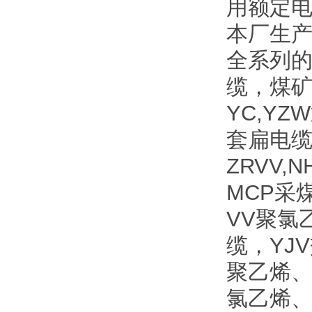
用额定电
本厂生
全系列
缆，煤
YC,Y
套扁电缆
ZRVV
MCP采
VV聚氯
缆，YJ
聚乙烯、
氯乙烯、