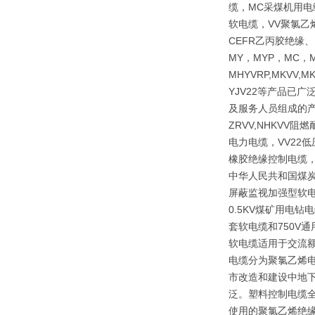
缆，MC采煤机用电
软电缆，VV聚氯乙
CEFR乙丙胶绝缘
MY，MYP，MC，M
MHYVRP,MKVV,M
YJV22等产品已
及服务人员组成的产
ZRVV,NHKV
电力电缆，VV22
橡胶绝缘控制电缆，
中华人民共和国煤炭行
屏蔽监视加强型软电
0.5KV煤矿用电
套软电缆和750V
软电缆适用于交流额
电缆分为聚氯乙烯
市改造和建设中地下
泛。塑料控制电缆全
使用的聚氯乙烯绝