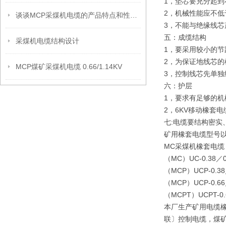
1，垫芯要充分起
2，机械性能应不低
谈谈MCP采煤机电缆的产品特点和性能特点
3，不能与绝缘线芯
五：成缆结构
采煤机电缆结构设计
1，要采用较小的
2，为保证地线芯
MCP煤矿采煤机电缆 0.66/1.14KV
3，控制线芯先单
六：护层
1，要求有足够的
2，6KV移动橡套
七:电缆要结构密实
矿用橡套电缆型号
MC采煤机橡套电缆
（MC）UC-0.3
（MCP）UCP-0
（MCP）UCP-0
（MCPT）UCPT
本厂生产矿用电缆
联〕控制电缆，煤矿