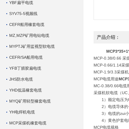
YBF扁平电缆
SYV75-5视频线
CEFR船用橡套电缆
MZ,MZP矿用电钻电缆
产品介绍：
MYPTJ矿用监视型软电缆
MCP3*3
CEFR/SA船用电缆
MCP-0.38/0
MCP-0.66/1
YFB丁腈胶扁电缆
MCP-1.9/3.3
MCP电缆用途
MCP
JHS防水电缆
MC-0.38/0.6
YHD低温橡套电缆
采煤机软电缆（UC
1）额定电压为Uo/U分别
MYQ矿用轻型橡套电缆
2）电缆导体的长
YH电焊机电缆
3）电缆的zui小
4）黄色护套电缆
MCP采煤机橡套电缆
MCP电缆规格