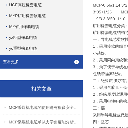
UGF高压橡套电缆
MCP-0.66/1.14 3
3*95+1*25 MCP-0
MYP矿用橡套软电缆
1.9/3.3 3*50+1*
矿用橡套电缆分类
MY矿用橡套电缆
矿用橡套电缆结构
yz轻型橡套电缆
一：导电线芯柔软性
1，采用较软的细
yc重型橡套电缆
小越好。
2，采用同向束绞和
查看更多
3，为了便于导线
包纸带隔离绝缘。
二：绝缘层 要求有
1，采用含胶量不低
相关文章
2，绝缘厚度比通用
3，采用电性好的
MCP采煤机电缆的使用是有很多安全措施的
三：层
采用半导电橡皮做
四：垫芯
MCP采煤机电缆单从力学角度能分析出怎样的优点呢？