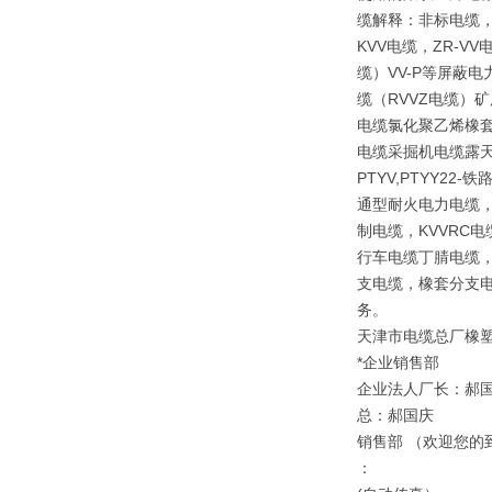
缆解释：非标电缆，
KVV电缆，ZR-V
缆）VV-P等屏蔽
缆（RVVZ电缆）矿
电缆氯化聚乙烯橡套
电缆采掘机电缆露天矿
PTYV,PTYY2
通型耐火电力电缆，
制电缆，KVVRC
行车电缆丁腈电缆，
支电缆，橡套分支电
务。
天津市电缆总厂橡
*企业销售部
企业法人厂长：郝
总：郝国庆
销售部 （欢迎您的
：