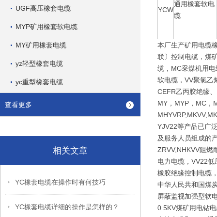
通用橡套软电
UGF高压橡套电缆
YCW
缆
MYP矿用橡套软电缆
MY矿用橡套电缆
本厂生产矿用电缆
联〕控制电缆，煤矿
yz轻型橡套电缆
缆，MC采煤机用电
软电缆，VV聚氯乙
yc重型橡套电缆
CEFR乙丙胶绝缘
MY，MYP，MC，M
查看更多
MHYVRP,MKVV,M
YJV22等产品已
及服务人员组成的产
相关文章
ZRVV,NHKV
电力电缆，VV22
橡胶绝缘控制电缆，
YC橡套电缆在操作时有何技巧
中华人民共和国煤炭行
屏蔽监视加强型软电
YC橡套电缆详细的操作是怎样的？
0.5KV煤矿用电