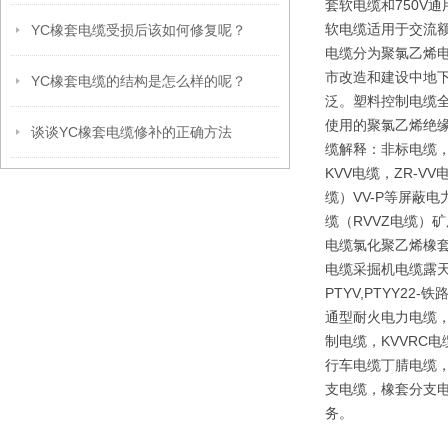
套软电缆和750V
软电缆适用于交流额
YC橡套电缆受损后该如何修复呢？
电缆分为聚氯乙烯
市改造和建设中地下
YC橡套电缆的结构是怎么样的呢？
泛。塑料控制电缆全
使用的聚氯乙烯绝
谈谈YC橡套电缆修补的正确方法
缆解释：非标电缆，
KVV电缆，ZR-V
缆）VV-P等屏蔽
缆（RVVZ电缆）矿
电缆氯化聚乙烯橡套
电缆采掘机电缆露天矿
PTYV,PTYY2
通型耐火电力电缆，
制电缆，KVVRC
行车电缆丁腈电缆，
支电缆，橡套分支电
务。