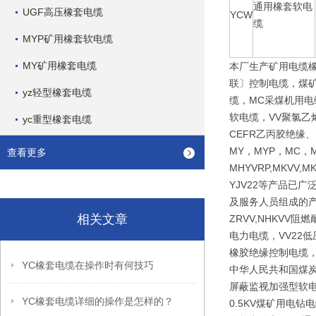
通用橡套软电
UGF高压橡套电缆
YCW
缆
MYP矿用橡套软电缆
MY矿用橡套电缆
本厂生产矿用电缆
联〕控制电缆，煤矿
yz轻型橡套电缆
缆，MC采煤机用电
软电缆，VV聚氯乙
yc重型橡套电缆
CEFR乙丙胶绝缘
MY，MYP，MC，M
查看更多
MHYVRP,MKVV,M
YJV22等产品已
及服务人员组成的产
相关文章
ZRVV,NHKV
电力电缆，VV22
橡胶绝缘控制电缆，
YC橡套电缆在操作时有何技巧
中华人民共和国煤炭行
屏蔽监视加强型软电
YC橡套电缆详细的操作是怎样的？
0.5KV煤矿用电