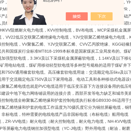
助您的吗？
YP，MC，MCP，MYPTJ，MCPTJ，MZ，MZP，MYQ，UGF，YH，YH
P,MKVV,MKVV22,MKVV32，KVV，KVV22，KVVP，KVVP-22，KVVR
22等产品已广泛为矿业、电力、冶金、石油、消防、化工、两网改造等基
员组成的产品网遍布全国20多个省市。MYPTJ矿用橡套软电缆，JHS防
,NHKVV阻燃耐火电力电缆，KVV控制电缆，BV布电线，MCP采煤机
，VV22低压交联聚乙烯绝缘电力电缆，YJV交联聚乙烯绝缘电力电缆，K
缘控制电缆，VV聚氯乙烯、YJV交联聚乙烯、CVV乙丙胶绝缘、KGG
共和国煤炭行业标准MT818-1999本标准是国家煤炭工业局发布的。煤矿
加强型软电缆，3.3KV及以下采煤机金属屏蔽软电缆，1.14KV及以下
KV煤矿用电钻电缆，煤矿用移动轻型软电缆等多种型号规格的适用于煤矿井
缆和750V通用橡套软电缆。高压橡套软电缆用途：交流额定电压6kv及
适用于交流额定电压750V及以下家用电器、电动工具和各种移动式电器
为聚氯乙烯电缆也就是PVC电缆适用于低压变压器下方连接设备用的低压
和建设中地下电力网络铺设用的连接介质，西部开发等电力缺乏和城市美观
料控制电缆全称聚氯乙烯绝缘和护套控制电缆执行标准GB9330-86适用
聚氯乙烯绝缘和护套的电缆工作温度为70摄氏度它分为铜丝屏蔽电缆，铜
：非标电缆，特种需要的电线电缆产品非国标电缆（布标电缆）船用电缆（C
缆，ZR-VV电缆）耐火电缆（耐火控制电缆，耐火电力电缆，NH-KVV电缆，
V-P等屏蔽电力电缆钢丝加强型电缆（YC-J电缆）野外用电缆（耐油，耐