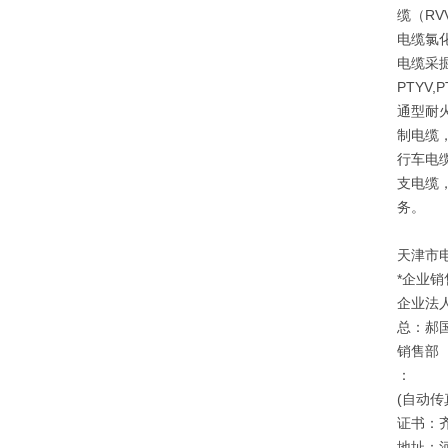
缆（RV
电缆氯
电缆采掘
PTYV
通型耐
制电缆
行车电
支电缆
务。
天津市
*企业销
企业法
总：郝
销售部
：
(自动传
证书：
地址：