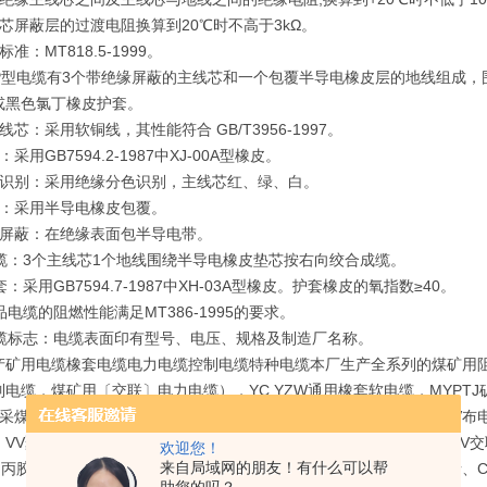
芯屏蔽层的过渡电阻换算到20℃时不高于3kΩ。
准：MT818.5-1999。
YP型电缆有3个带绝缘屏蔽的主线芯和一个包覆半导电橡皮层的地线组成
或黑色氯丁橡皮护套。
线芯：采用软铜线，其性能符合 GB/T3956-1997。
采用GB7594.2-1987中XJ-00A型橡皮。
芯识别：采用绝缘分色识别，主线芯红、绿、白。
线：采用半导电橡皮包覆。
缘屏蔽：在绝缘表面包半导电带。
成缆：3个主线芯1个地线围绕半导电橡皮垫芯按右向绞合成缆。
套：采用GB7594.7-1987中XH-03A型橡皮。护套橡皮的氧指数≥40。
品电缆的阻燃性能满足MT386-1995的要求。
电缆标志：电缆表面印有型号、电压、规格及制造厂名称。
产矿用电缆橡套电缆电力电缆控制电缆特种电缆本厂生产全系列的煤矿用
电缆，煤矿用〔交联〕电力电缆），YC,YZW通用橡套软电缆，MYPTJ
采煤机用电缆，ZRVV,NHKVV阻燃耐火电力电缆，KVV控制电缆，B
VV聚氯乙烯绝缘电力电缆，VV22低压交联聚乙烯绝缘电力电缆，YJV交
欢迎您！
来自局域网的朋友！有什么可以帮
R乙丙胶绝缘、KGG硅橡胶绝缘控制电缆，VV聚氯乙烯、YJV交联聚乙烯、