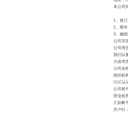
本公司
1、签
2、两
3、确
公司宗旨
公司理
我们以
力追求
公司名
组织机构
CCC认证
公司税号：
营业执照注
汇款帐号：
开户行