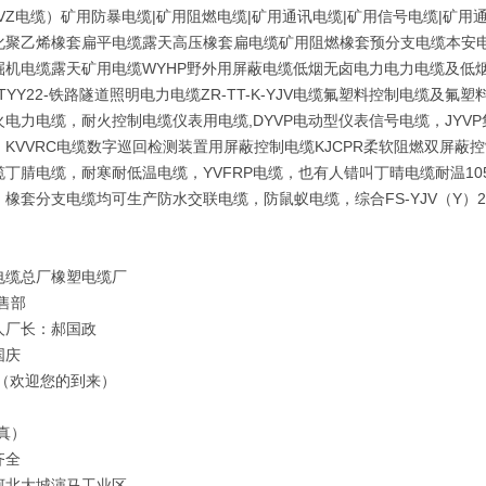
VZ电缆）矿用防暴电缆|矿用阻燃电缆|矿用通讯电缆|矿用信号电缆|矿用通信
化聚乙烯橡套扁平电缆露天高压橡套扁电缆矿用阻燃橡套预分支电缆本安电
机电缆露天矿用电缆WYHP野外用屏蔽电缆低烟无卤电力电力电缆及低烟无卤控制
,PTYY22-铁路隧道照明电力电缆ZR-TT-K-YJV电缆氟塑料控制电缆
火电力电缆，耐火控制电缆仪表用电缆,DYVP电动型仪表信号电缆，JY
，KVVRC电缆数字巡回检测装置用屏蔽控制电缆KJCPR柔软阻燃双屏蔽
缆丁腈电缆，耐寒耐低温电缆，YVFRP电缆，也有人错叫丁晴电缆耐温1
，橡套分支电缆均可生产防水交联电缆，防鼠蚁电缆，综合FS-YJV（Y）
电缆总厂橡塑电缆厂
售部
人厂长：郝国政
国庆
 （欢迎您的到来）
真）
齐全
河北大城演马工业区