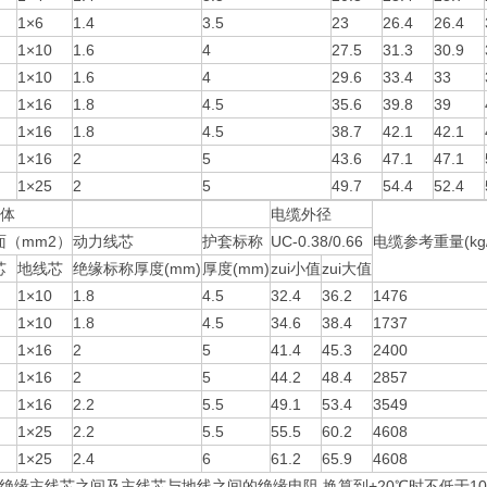
1×6
1.4
3.5
23
26.4
26.4
1×10
1.6
4
27.5
31.3
30.9
1×10
1.6
4
29.6
33.4
33
1×16
1.8
4.5
35.6
39.8
39
1×16
1.8
4.5
38.7
42.1
42.1
1×16
2
5
43.6
47.1
47.1
1×25
2
5
49.7
54.4
52.4
导体
电缆外径
面（mm2）
动力线芯
护套标称
UC-0.38/0.66
电缆参考重量(kg/
芯
地线芯
绝缘标称厚度(mm)
厚度(mm)
zui小值
zui大值
1×10
1.8
4.5
32.4
36.2
1476
1×10
1.8
4.5
34.6
38.4
1737
1×16
2
5
41.4
45.3
2400
1×16
2
5
44.2
48.4
2857
1×16
2.2
5.5
49.1
53.4
3549
1×25
2.2
5.5
55.5
60.2
4608
1×25
2.4
6
61.2
65.9
4608
绝缘主线芯之间及主线芯与地线之间的绝缘电阻,换算到+20℃时不低于100