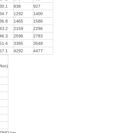
30.1
838
927
34.7
1292
1400
36.8
1465
1586
43.2
2159
2296
46.3
2596
2783
51.4
3385
3548
57.1
4292
4477
km)
MΩ·km。