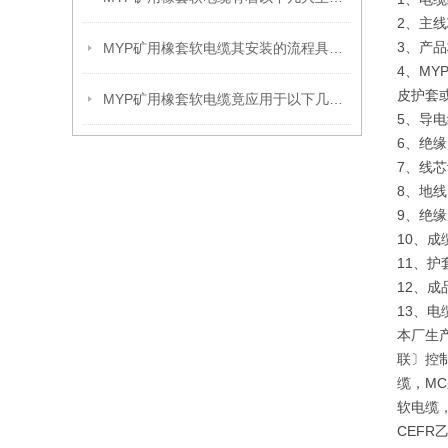
2、主线
3、产品标
MYP矿用橡套软电缆其安装的流程具体是什么呢？
4、M
皮护套
MYP矿用橡套软电缆竟应用于以下几大领域
5、导电
6、绝缘：
7、线
8、地
9、绝
10、
11、护
12、成
13、
本厂生
联〕控制
缆，MC
软电缆，
CEF