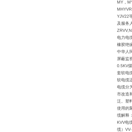
MY，M
MHYVR
YJV
及服务人
ZRVV
电力电缆
橡胶绝
中华人民
屏蔽监视
0.5
套软电
软电缆
电缆分
市改造
泛。塑
使用的
缆解释
KVV电
缆）V