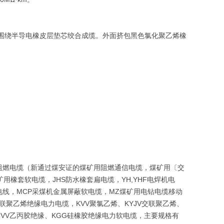
，围绕半导电橡皮层垫芯绞合成缆。外面挤包黑色氯化聚乙烯橡
阻燃电缆（新通过煤安证的煤矿用阻燃通信电缆，煤矿用〔交
矿用橡套软电缆，JHS防水橡套扁电缆，YH,YHF电焊机电
V布电线，MCP采煤机金属屏蔽软电缆，MZ煤矿用电钻电缆移动
联聚乙烯绝缘电力电缆，KVV聚氯乙烯、KYJV交联聚乙烯、
CVV乙丙胶绝缘、KGG硅橡胶绝缘电力软电缆，主要规格有