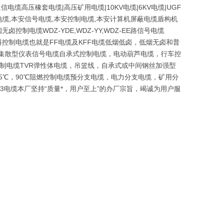
电缆高压橡套电缆|高压矿用电缆|10KV电缆|6KV电缆|UGF
缆,本安信号电缆,本安控制电缆,本安计算机屏蔽电缆盾构机
电缆WDZ-YDE,WDZ-YY,WDZ-EE路信号电缆
及氟塑料控制电缆也就是FF电缆及KFF电缆低烟低卤，低烟无卤和普
VP集散型仪表信号电缆自承式控制电缆，电动葫芦电缆，行车控
控制电缆TVR弹性体电缆，吊篮线，自承式或中间钢丝加强型
05℃，90℃阻燃控制电缆预分支电缆，电力分支电缆，矿用分
23电缆本厂坚持“质量*，用户至上”的办厂宗旨，竭诚为用户服