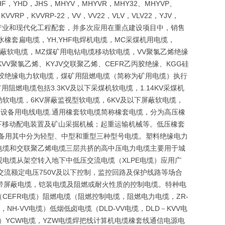
F，YHD，JHS，MHYV，MHYVR，MHY32、MHYVP、
，KVVRP，KVVRP-22，VV，VV22，VLV，VLV22，YJV，
础产业和现代化工程配套，并多次应用在重点建设项目中，销售
水橡套扁电缆，YH,YHF电焊机电缆，MC采煤机用电缆，
金属屏蔽软电缆，MZ煤矿用电钻电缆移动软电缆，VV聚氯乙烯绝缘
VV聚氯乙烯、KYJV交联聚乙烯、CEFR乙丙胶绝缘、KGG硅
硅橡胶绝缘电力软电缆，煤矿用阻燃电缆（简称为矿用电缆）执行
用阻燃电缆包括3.3KV及以下采煤机软电缆，1.14KV采煤机
移动软电缆，6KV屏蔽监视型软电缆，6KV及以下屏蔽软电缆，
下设备用电线电缆.通用橡套软电缆简称橡套电缆，分为高压橡
以下移动配电装置及矿山采掘机械；起重运输机械等。低压橡套
设备用其中分为轻型、中型和重型三种型号电缆。塑料绝缘电力
电缆和交联聚乙烯电缆三层共挤的高中压电力电缆主要用于城
电缆从架空转入地下中低压交流电缆（XLPE电缆）应用广
于交流额定电压750V及以下控制，监控回路及保护线路等场合
带屏蔽电缆，铠装电缆及阻燃或耐火性质的控制电缆。特种电
EFR电缆）阻燃电缆（阻燃控制电缆，阻燃电力电缆，ZR-
NH-VV电缆）低烟低卤电缆（DLD-VV电缆，DLD－KVV电
磨）YCW电缆，YZW电缆焊把线计算机电缆橡套线通信电源电