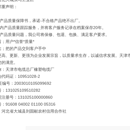
郑重声明：
订产品质量保障书，承诺-不合格产品绝不出厂。
年内产品质量跟踪服务，并将客户服务记录在档案保存20年。
因产品质量问题，我公司将保修、包退、包换、满足客户要求。
；用户*信誉*质量*
念；把的产品交到客户手中
更高、更新、更强为企业发展宗旨，以质量求生存，以诚信求发展。天津
您的满意。
称：天津市电缆总厂橡塑电缆厂
代码证：10951028-2
编号：2003010105099692
131025109510282
册号：131025100000860
91608 04002 01100 05316
：河北省大城县刘固献农村信用合作社