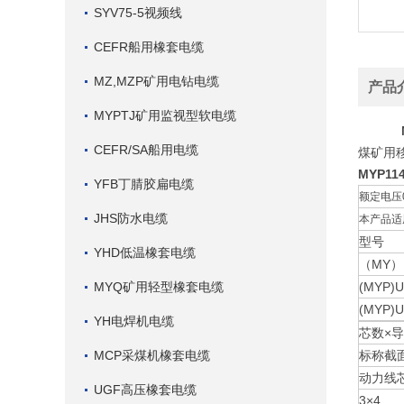
SYV75-5视频线
CEFR船用橡套电缆
MZ,MZP矿用电钻电缆
产品
MYPTJ矿用监视型软电缆
CEFR/SA船用电缆
煤矿用移
MYP11
YFB丁腈胶扁电缆
额定电压0
JHS防水电缆
本产品适
型号
YHD低温橡套电缆
（MY）UY
MYQ矿用轻型橡套电缆
(MYP)U
(MYP)U
YH电焊机电缆
芯数×
MCP采煤机橡套电缆
标称截
动力线
UGF高压橡套电缆
3×4