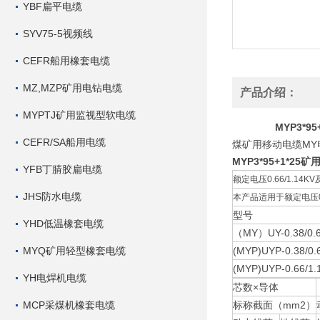
YBF扁平电缆
SYV75-5视频线
CEFR船用橡套电缆
MZ,MZP矿用电钻电缆
产品介绍：
MYPTJ矿用监视型软电缆
MYP3*
CEFR/SA船用电缆
煤矿用移动电缆MY电
MYP3*95+1*2
YFB丁腈胶扁电缆
额定电压0.66/1.14K
JHS防水电缆
本产品适用于额定电压0
型号
YHD低温橡套电缆
（MY）UY-0.38/0.
MYQ矿用轻型橡套电缆
(MYP)UYP-0.38/0.
(MYP)UYP-0.66/1.
YH电焊机电缆
芯数×导体
MCP采煤机橡套电缆
标称截面（mm2）