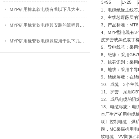
3×95
1×25
MYP矿用橡套软电缆有着以下几大主要优势
1、电缆绝缘主线芯
2、主线芯屏蔽层的
3、产品标准：MT818
MYP矿用橡套软电缆其安装的流程具体是什么呢？
4、MYP型电缆有
皮护套或黑色氯丁
MYP矿用橡套软电缆竟应用于以下几大领域
5、导电线芯：采用软铜
6、绝缘：采用GB759
7、线芯识别：采
8、地线：采用半导
9、绝缘屏蔽：在绝
10、成缆：3个主
11、护套：采用GB7
12、成品电缆的阻燃
13、电缆标志：电
本厂生产矿用电缆
联〕控制电缆，煤矿
缆，MC采煤机用电
软电缆，VV聚氯乙