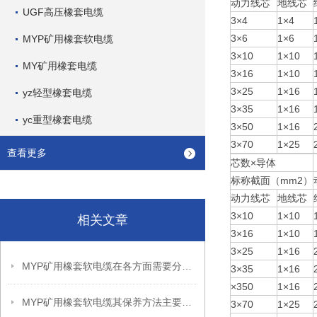
动力线芯
地线芯
UGF高压橡套电缆
3×4
1×4
3×6
1×6
MYP矿用橡套软电缆
3×10
1×10
MY矿用橡套电缆
3×16
1×10
3×25
1×16
yz轻型橡套电缆
3×35
1×16
yc重型橡套电缆
3×50
1×16
3×70
1×25
查看更多
芯数×导体
标称截面（mm2）
动力线芯
地线芯
3×10
1×10
相关文章
3×16
1×10
3×25
1×16
MYP矿用橡套软电缆在各方面需要分别注意什么？
3×35
1×16
×350
1×16
MYP矿用橡套软电缆其保养方法主要包括以下几个方面
3×70
1×25