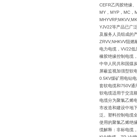
CEFR乙丙胶绝缘
MY，MYP，MC，M
MHYVRP,MKVV,M
YJV22等产品已
及服务人员组成的产
ZRVV,NHKV
电力电缆，VV22
橡胶绝缘控制电缆，
中华人民共和国煤炭行
屏蔽监视加强型软电
0.5KV煤矿用电
套软电缆和750V
软电缆适用于交流额
电缆分为聚氯乙烯
市改造和建设中地下
泛。塑料控制电缆全
使用的聚氯乙烯绝
缆解释：非标电缆，