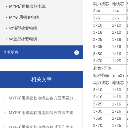
动力线芯
地线芯
MYP矿用橡套软电缆
3×4
1×4
MY矿用橡套电缆
3×6
1×6
3×10
1×10
yz轻型橡套电缆
3×16
1×10
yc重型橡套电缆
3×25
1×16
3×35
1×16
查看更多
3×50
1×16
3×70
1×25
芯数×导体
标称截面（mm2）
相关文章
动力线芯
地线芯
3×10
1×10
3×16
1×10
MYP矿用橡套软电缆在各方面需要分别注意什么？
3×25
1×16
3×35
1×16
MYP矿用橡套软电缆其保养方法主要包括以下几个方面
×350
1×16
3×70
1×25
MYP矿用橡套软电缆有着以下几大主要优势