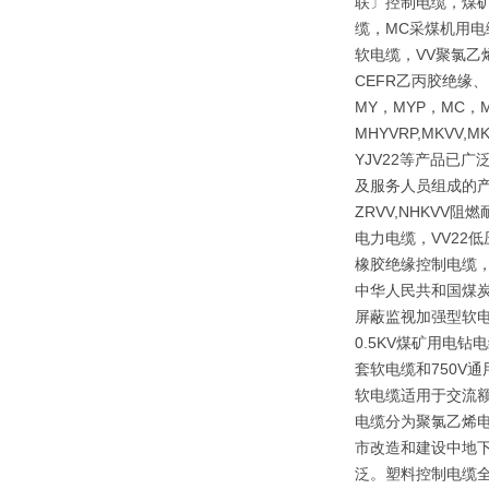
联〕控制电缆，煤矿
缆，MC采煤机用电
软电缆，VV聚氯乙
CEFR乙丙胶绝缘
MY，MYP，MC，M
MHYVRP,MKVV,M
YJV22等产品已
及服务人员组成的产
ZRVV,NHKV
电力电缆，VV22
橡胶绝缘控制电缆，
中华人民共和国煤炭行
屏蔽监视加强型软电
0.5KV煤矿用电
套软电缆和750V
软电缆适用于交流额
电缆分为聚氯乙烯
市改造和建设中地下
泛。塑料控制电缆全