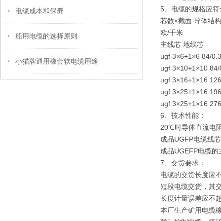
5、电缆的规格应符
电缆成本和保养
芯数×截面 导体结构
欧/千米
船用电缆的选择原则
主线芯 地线芯
ugf 3×6+1×6 84/0.3
小猫牌通用橡套软电缆用途
ugf 3×10+1×10 84/0
ugf 3×16+1×16 126/
ugf 3×25+1×16 196/
ugf 3×25+1×16 276/
6、技术性能：
20℃时导体直流电
成品UGFP电缆线
成品UGEFP电缆
7、交货要求：
电缆的交货长度应不
短段电缆交货，其交
长度计量误差应不超过
本厂生产矿用电缆