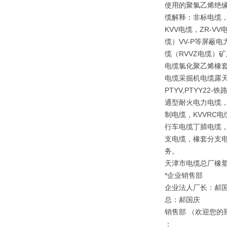
使用的聚氯乙烯绝
缆解释：非标电缆，
KVV电缆，ZR-V
缆）VV-P等屏蔽
缆（RVVZ电缆）矿
电缆氯化聚乙烯橡套
电缆采掘机电缆露天矿
PTYV,PTYY2
通型耐火电力电缆，
制电缆，KVVRC
行车电缆丁腈电缆，
支电缆，橡套分支电
务。
天津市电缆总厂橡
*企业销售部
企业法人厂长：郝
总：郝国庆
销售部 （欢迎您的
：