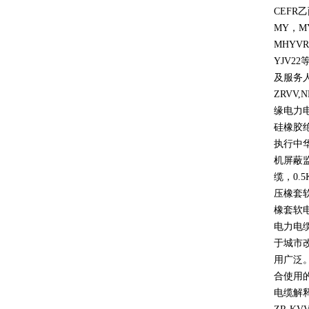
CEFR
乙
MY
，
M
MHYVR
YJV22
及服务
ZRVV,
缘电力
硅橡胶
执行中
机屏蔽
缆，
0.5
压橡套
橡套软
电力电
于城市
用广泛
合使用
电缆解