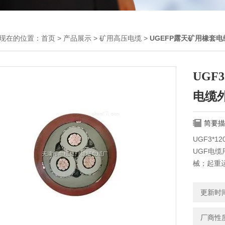
现在的位置：
首页
>
产品展示
>
矿用高压电缆
>
UGEFP露天矿用橡套电
UGF
电缆
简要描
UGF3*
UGF电
械；起重
更新时间：
厂商性