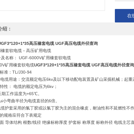
在
介绍：
UGF3*120+1*35高压橡套电缆 UGF高压电缆外径查询
矿用橡套软电缆－高压矿用电缆
号及名称： UGF-6000V矿用橡套软电缆
000V矿用橡套软电缆
UGF3*120+1*35高压橡套电缆 UGF高压电缆外径查询
准：TL/J30-94
GF电缆用途：交流额定电压6kv及以下移动配电装置及矿山采掘机械；起
特性： 电缆的额定电压为6kv；
期工作温度为+65℃。
ui小弯曲半径为电缆直径的6倍。
P电缆护套采用的氯丁胶或以氯丁胶为主的混合橡皮，耐油性和不延燃性不
缆的规格应符合下表规定
面 导体结构 根数/线径 绝缘标称厚度 护套标 称厚度 标称外径 电线主芯