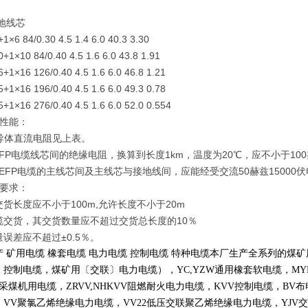
地线芯
+1×6 84/0.30 4.5 1.4 6.0 40.3 3.30
0+1×10 84/0.40 4.5 1.6 6.0 43.8 1.91
6+1×16 126/0.40 4.5 1.6 6.0 46.8 1.21
5+1×16 196/0.40 4.5 1.6 6.0 49.3 0.78
5+1×16 276/0.40 4.5 1.6 6.0 52.0 0.554
术性能：
时导体直流电阻见上表。
FP电缆线芯间的绝缘电阻，换算到长度1km，温度为20℃，应不小于10
EFP电缆的主线芯间及主线芯与接地线间，应能经受交流50赫兹15000
货要求：
货长度应不小于100m,允许长度不小于20m
缆交货，其交货数量应不超过交货总长度的10％
误差应不超过±0.5％。
产 矿用电缆 橡套电缆 电力电缆 控制电缆 特种电缆本厂生产全系列的
〕控制电缆，煤矿用〔交联〕电力电缆），
YC,YZW
通用橡套软电缆，
MY
采煤机用电缆，
ZRVV,NHKVV
阻燃耐火电力电缆，
KVV
控制电缆，
BV
布
，
VV
聚氯乙烯绝缘电力电缆，
VV22
低压交联聚乙烯绝缘电力电缆，
YJV
交