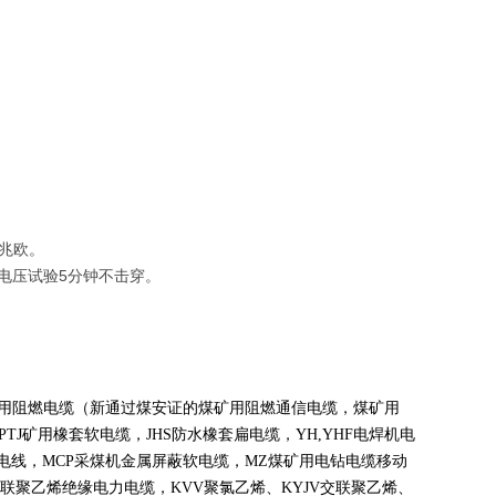
0兆欧。
伏电压试验5分钟不击穿。
煤矿用阻燃电缆（新通过煤安证的煤矿用阻燃通信电缆，煤矿用
PTJ
矿用橡套软电缆，
JHS
防水橡套扁电缆，
YH,YHF
电焊机电
电线，
MCP
采煤机金属屏蔽软电缆，
MZ
煤矿用电钻电缆移动
联聚乙烯绝缘电力电缆，
KVV
聚氯乙烯、
KYJV
交联聚乙烯、