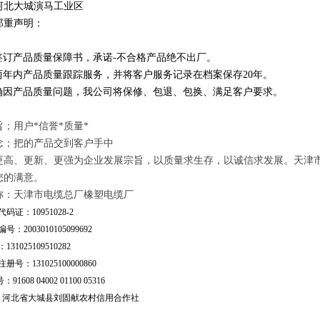
河北大城演马工业区
郑重声明：
订产品质量保障书，承诺-不合格产品绝不出厂。
年内产品质量跟踪服务，并将客户服务记录在档案保存20年。
因产品质量问题，我公司将保修、包退、包换、满足客户要求。
；用户*信誉*质量*
念；把的产品交到客户手中
更高、更新、更强为企业发展宗旨，以质量求生存，以诚信求发展。天津
您的满意。
称：天津市电缆总厂橡塑电缆厂
码证：10951028-2
号：2003010105099692
31025109510282
号：131025100000860
：91608 04002 01100 05316
行：河北省大城县刘固献农村信用合作社