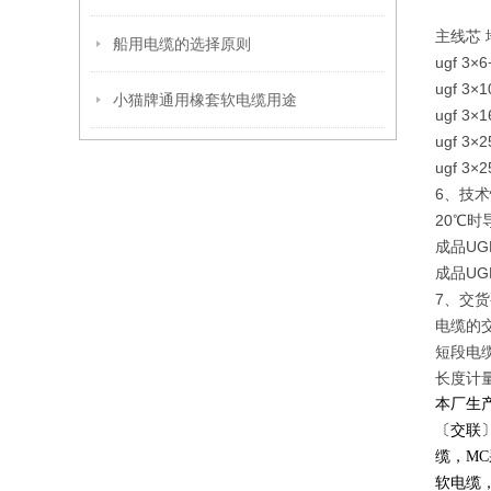
主线芯 
船用电缆的选择原则
ugf 3×6
ugf 3×1
小猫牌通用橡套软电缆用途
ugf 3×1
ugf 3×2
ugf 3×2
6、技
20℃
成品UG
成品UG
7、交
电缆的交
短段电
长度计量
本厂生
〔交联
缆，
MC
软电缆