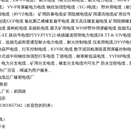
V
电缆，
ZR-VV
电缆） 耐火电缆（耐火控制电缆，耐火电力电缆，
NH-KV
缆）
VV-P
等屏蔽电力电缆 钢丝加强型电缆（
YC-J
电缆） 野外用电缆（耐
源电缆（
RVVZ
电缆） 矿用防暴电缆
|
矿用阻燃电缆
|
矿用通讯电缆
|
矿用信号
电缆
|UGF
电缆 氯化聚乙烯橡套扁平电缆 露天高压橡套扁电缆 矿用阻燃橡
电缆 盾构机电缆 采掘机电缆 露天矿用电缆
WYHP
野外用屏蔽电缆 低烟
Z-EE
路信号电缆
PTYV,PTYY22-
铁路隧道照明电力电缆
ZR-TT-K-YJV
电缆
卤，低烟无卤和普通型耐火电力电缆，耐火控制电缆 仪表用电缆
,DYVP
电
动葫芦电缆，行车控制电缆，
KVVRC
电缆 数字巡回检测装置用屏蔽控制
承式或中间钢丝加强型行车电缆 丁腈电缆，耐寒耐低温电缆，
YVFRP
电缆
，电力分支电缆，矿用分支电缆，橡套分支电缆均可生产 防水交联电缆，防鼠
办厂宗旨，竭诚为用户服务。
电缆总厂橡塑电缆厂
销售部
人厂长：郝国政
国庆
1
3
833
657342
（欢迎您的到来）
真）
齐全