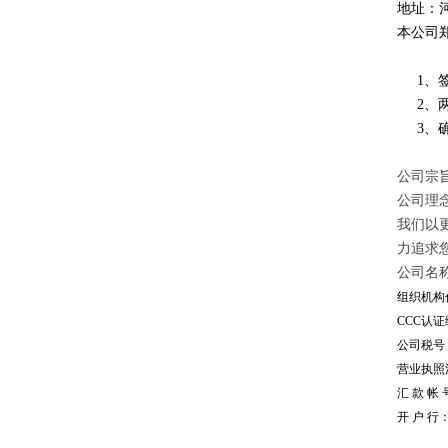
地址：
本公司
1、签
2、两
3、确
公司宗旨
公司理
我们以
力追求
公司名
组织机构代
CCC认证编
公司税号：1
营业执照注册
汇 款 帐 号
开 户 