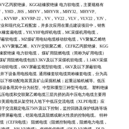
VV
乙丙胶绝缘、
KGG
硅橡胶绝缘 电力软电缆，主要规格有
F
，
YHD
，
JHS
，
MHYV
，
MHYVR
，
MHY32
、
MHYVP
、
，
KVVRP
，
KVVRP-22
，
VV
，
VV22
，
VLV
，
VLV22
，
YJV
，
产业和现代化工程配套，并多次应用在重点建设项目中，销售
水橡套扁电缆，
YH,YHF
电焊机电缆，
MC
采煤机用电缆，
屏蔽软电缆，
MZ
煤矿用电钻电缆移动软电缆，
VV
聚氯乙烯绝
，
KVV
聚氯乙烯、
KYJV
交联聚乙烯、
CEFR
乙丙胶绝缘、
KGG
橡胶绝缘 电力软电缆， 煤矿用阻燃电缆（简称为矿用电缆）
煤矿用阻燃电缆包括
3.3KV
及以下采煤机软电缆，
1.14KV
采煤
移动软电缆，
6KV
屏蔽监视型软电缆，
6KV
及以下屏蔽软电
矿井下设备用电线电缆
.
通用橡套软电缆简称橡套电缆，分为高
及以下移动配电装置及矿山采掘机械；起重运输机械等。低压
器设备用其中分为轻型、中型和重型三种型号电缆。 塑料绝缘
低压电缆和交联聚乙烯电缆三层共挤的高中压电力电缆主要用
市美观电缆从架空转入地下中低压交流电缆（
XLPE
电缆）应
用于交流额定电压
750V
及以下控制，监控回路及保护线路等场
铜带屏蔽电缆，铠装电缆及阻燃或耐火性质的控制电缆。 特种
电缆（
CEFR
电缆） 阻燃电缆（阻燃控制电缆，阻燃电力电缆，