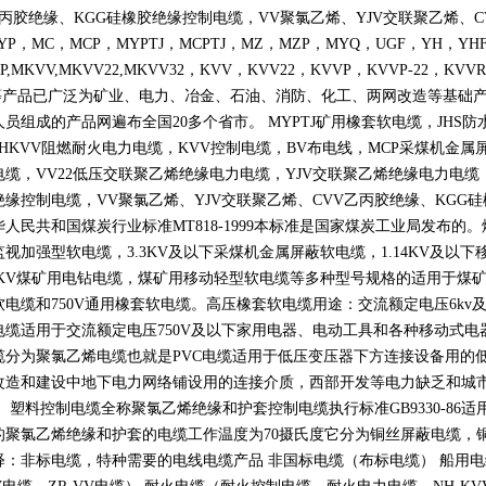
丙胶绝缘、
KGG
硅橡胶绝缘控制电缆，
VV
聚氯乙烯、
YJV
交联聚乙烯、
C
YP
，
MC
，
MCP
，
MYPTJ
，
MCPTJ
，
MZ
，
MZP
，
MYQ
，
UGF
，
YH
，
YH
P,MKVV,MKVV22,MKVV32
，
KVV
，
KVV22
，
KVVP
，
KVVP-22
，
KVVR
等产品已广泛为矿业、电力、冶金、石油、消防、化工、两网改造等基础
人员组成的产品网遍布全国
20
多个省市。
MYPTJ
矿用橡套软电缆，
JHS
防
NHKVV
阻燃耐火电力电缆，
KVV
控制电缆，
BV
布电线，
MCP
采煤机金属
电缆，
VV22
低压交联聚乙烯绝缘电力电缆，
YJV
交联聚乙烯绝缘电力电缆
绝缘控制电缆，
VV
聚氯乙烯、
YJV
交联聚乙烯、
CVV
乙丙胶绝缘、
KGG
硅
华人民共和国煤炭行业标准
MT818-1999
本标准是国家煤炭工业局发布的。
监视加强型软电缆，
3.3KV
及以下采煤机金属屏蔽软电缆，
1.14KV
及以下
KV
煤矿用电钻电缆，煤矿用移动轻型软电缆等多种型号规格的适用于煤
软电缆和
750V
通用橡套软电缆。高压橡套软电缆用途：交流额定电压
6kv
电缆适用于交流额定电压
750V
及以下家用电器、电动工具和各种移动式电
缆分为聚氯乙烯电缆也就是
PVC
电缆适用于低压变压器下方连接设备用的
改造和建设中地下电力网络铺设用的连接介质，西部开发等电力缺乏和城
。 塑料控制电缆全称聚氯乙烯绝缘和护套控制电缆执行标准
GB9330-86
适
的聚氯乙烯绝缘和护套的电缆工作温度为
70
摄氏度它分为铜丝屏蔽电缆，
释：非标电缆，特种需要的电线电缆产品 非国标电缆（布标电缆） 船用