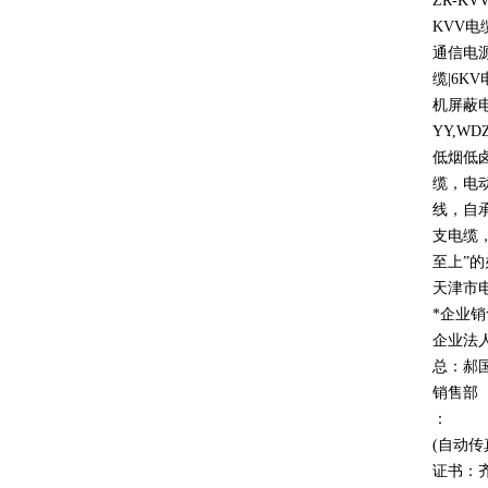
ZR-KV
KVV
电
通信电
缆
|6KV
机屏蔽
YY,WD
低烟低
缆，电
线，自
支电缆
至上
”
的
天津市
*企业
企业法
总：郝
销售部
：
(自动传
证书：