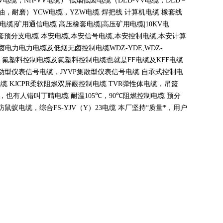
V
电缆，
NH-VV
电缆） 低烟低卤电缆（
DLD-VV
电缆，
DLD
－
油，耐磨）
YCW
电缆，
YZW
电缆 焊把线 计算机电缆 橡套线
电缆
|
矿用通信电缆 高压橡套电缆
|
高压矿用电缆
|10KV
电
套预分支电缆 本安电缆
,
本安信号电缆
,
本安控制电缆
,
本安计算
无卤电力电力电缆及低烟无卤控制电缆
WDZ-YDE,WDZ-
 氟塑料控制电缆及氟塑料控制电缆也就是
FF
电缆及
KFF
电缆
动型仪表信号电缆，
JYVP
集散型仪表信号电缆 自承式控制电
电缆
KJCPR
柔软阻燃双屏蔽控制电缆
TVR
弹性体电缆，吊篮
，也有人错叫丁晴电缆 耐温
105
℃
，90
℃
阻燃控制电缆 预分
蚁电缆，综合FS-YJV
（
Y
）
23
电缆 本厂坚持
“
质量*，用户