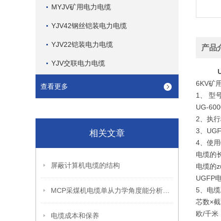
MYJV矿用电力电缆
YJV42钢丝铠装电力电缆
YJV22铠装电力电缆
产品
YJV交联电力电缆
6KV
查看更多
1、 型
UG-6
2、执行标
3、U
相关文章
4、使用
电缆的长
屏蔽计算机电缆的结构
电缆的z
UGF
5、电
MCP采煤机电缆单从力学角度能分析出怎样的优点呢？
芯数×截
欧/千米
电缆成本和保养