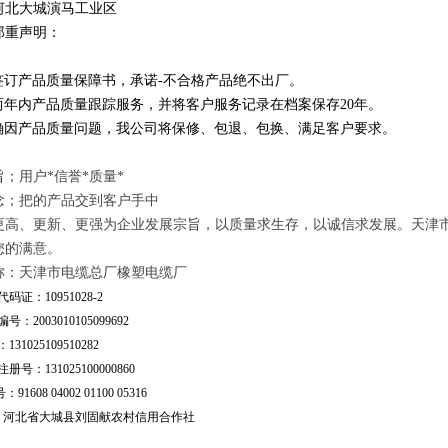
河北大城演马工业区
郑重声明：
订产品质量保障书，承诺-不合格产品绝不出厂。
年内产品质量跟踪服务，并将客户服务记录在档案保存20年。
因产品质量问题，我公司将保修、包退、包换、满足客户要求。
；用户*信誉*质量*
念；把的产品交到客户手中
更高、更新、更强为企业发展宗旨，以质量求生存，以诚信求发展。天津
您的满意。
称：天津市电缆总厂橡塑电缆厂
码证：10951028-2
号：2003010105099692
31025109510282
号：131025100000860
：91608 04002 01100 05316
行：河北省大城县刘固献农村信用合作社