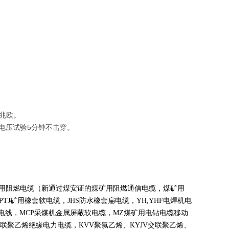
0兆欧。
伏电压试验5分钟不击穿。
煤矿用阻燃电缆（新通过煤安证的煤矿用阻燃通信电缆，煤矿用
PTJ
矿用橡套软电缆，
JHS
防水橡套扁电缆，
YH,YHF
电焊机电
电线，
MCP
采煤机金属屏蔽软电缆，
MZ
煤矿用电钻电缆移动
联聚乙烯绝缘电力电缆，
KVV
聚氯乙烯、
KYJV
交联聚乙烯、