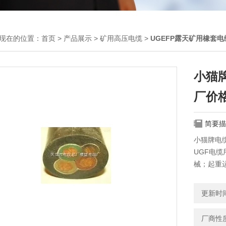
现在的位置：
首页
>
产品展示
>
矿用高压电缆
>
UGEFP露天矿用橡套电
小猫牌
厂价
简要描
小猫牌电缆
UGF电
械；起重
更新时间：
厂商性