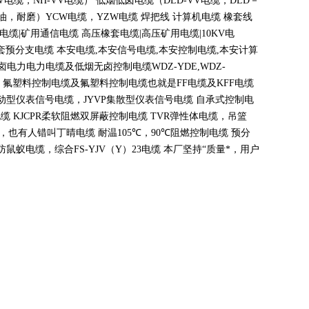
V
电缆，
NH-VV
电缆） 低烟低卤电缆（
DLD-VV
电缆，
DLD
－
油，耐磨）
YCW
电缆，
YZW
电缆 焊把线 计算机电缆 橡套线
电缆
|
矿用通信电缆 高压橡套电缆
|
高压矿用电缆
|10KV
电
套预分支电缆 本安电缆
,
本安信号电缆
,
本安控制电缆
,
本安计算
无卤电力电力电缆及低烟无卤控制电缆
WDZ-YDE,WDZ-
 氟塑料控制电缆及氟塑料控制电缆也就是
FF
电缆及
KFF
电缆
动型仪表信号电缆，
JYVP
集散型仪表信号电缆 自承式控制电
电缆
KJCPR
柔软阻燃双屏蔽控制电缆
TVR
弹性体电缆，吊篮
，也有人错叫丁晴电缆 耐温
105
℃
，90
℃
阻燃控制电缆 预分
蚁电缆，综合FS-YJV
（
Y
）
23
电缆 本厂坚持
“
质量*，用户