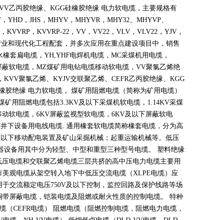
VV
乙丙胶绝缘、
KGG
硅橡胶绝缘 电力软电缆，主要规格有
F
，
YHD
，
JHS
，
MHYV
，
MHYVR
，
MHY32
、
MHYVP
、
，
KVVRP
，
KVVRP-22
，
VV
，
VV22
，
VLV
，
VLV22
，
YJV
，
产业和现代化工程配套，并多次应用在重点建设项目中，销售
水橡套扁电缆，
YH,YHF
电焊机电缆，
MC
采煤机用电缆，
屏蔽软电缆，
MZ
煤矿用电钻电缆移动软电缆，
VV
聚氯乙烯绝
，
KVV
聚氯乙烯、
KYJV
交联聚乙烯、
CEFR
乙丙胶绝缘、
KGG
橡胶绝缘 电力软电缆， 煤矿用阻燃电缆（简称为矿用电缆）
煤矿用阻燃电缆包括
3.3KV
及以下采煤机软电缆，
1.14KV
采煤
移动软电缆，
6KV
屏蔽监视型软电缆，
6KV
及以下屏蔽软电
矿井下设备用电线电缆
.
通用橡套软电缆简称橡套电缆，分为高
及以下移动配电装置及矿山采掘机械；起重运输机械等。低压
器设备用其中分为轻型、中型和重型三种型号电缆。 塑料绝缘
低压电缆和交联聚乙烯电缆三层共挤的高中压电力电缆主要用
市美观电缆从架空转入地下中低压交流电缆（
XLPE
电缆）应
用于交流额定电压
750V
及以下控制，监控回路及保护线路等场
铜带屏蔽电缆，铠装电缆及阻燃或耐火性质的控制电缆。 特种
电缆（
CEFR
电缆） 阻燃电缆（阻燃控制电缆，阻燃电力电缆，