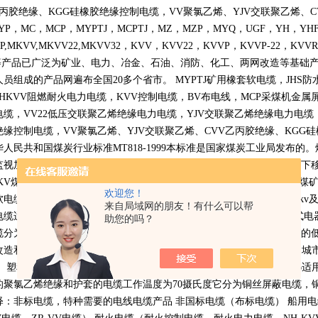
丙胶绝缘、
KGG
硅橡胶绝缘控制电缆，
VV
聚氯乙烯、
YJV
交联聚乙烯、
C
YP
，
MC
，
MCP
，
MYPTJ
，
MCPTJ
，
MZ
，
MZP
，
MYQ
，
UGF
，
YH
，
YH
P,MKVV,MKVV22,MKVV32
，
KVV
，
KVV22
，
KVVP
，
KVVP-22
，
KVVR
等产品已广泛为矿业、电力、冶金、石油、消防、化工、两网改造等基础
人员组成的产品网遍布全国
20
多个省市。
MYPTJ
矿用橡套软电缆，
JHS
防
NHKVV
阻燃耐火电力电缆，
KVV
控制电缆，
BV
布电线，
MCP
采煤机金属
电缆，
VV22
低压交联聚乙烯绝缘电力电缆，
YJV
交联聚乙烯绝缘电力电缆
绝缘控制电缆，
VV
聚氯乙烯、
YJV
交联聚乙烯、
CVV
乙丙胶绝缘、
KGG
硅
华人民共和国煤炭行业标准
MT818-1999
本标准是国家煤炭工业局发布的。
监视加强型软电缆，
3.3KV
及以下采煤机金属屏蔽软电缆，
1.14KV
及以下
KV
煤矿用电钻电缆，煤矿用移动轻型软电缆等多种型号规格的适用于煤
欢迎您！
软电缆和
750V
通用橡套软电缆。高压橡套软电缆用途：交流额定电压
6kv
来自局域网的朋友！有什么可以帮
电缆适用于交流额定电压
750V
及以下家用电器、电动工具和各种移动式电
助您的吗？
缆分为聚氯乙烯电缆也就是
PVC
电缆适用于低压变压器下方连接设备用的
改造和建设中地下电力网络铺设用的连接介质，西部开发等电力缺乏和城
。 塑料控制电缆全称聚氯乙烯绝缘和护套控制电缆执行标准
GB9330-86
适
的聚氯乙烯绝缘和护套的电缆工作温度为
70
摄氏度它分为铜丝屏蔽电缆，
释：非标电缆，特种需要的电线电缆产品 非国标电缆（布标电缆） 船用