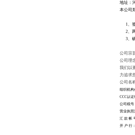
地址：
本公司
1、签
2、两
3、确
公司宗旨
公司理
我们以
力追求
公司名
组织机构代
CCC认证编
公司税号：1
营业执照注册
汇 款 帐 号
开 户 