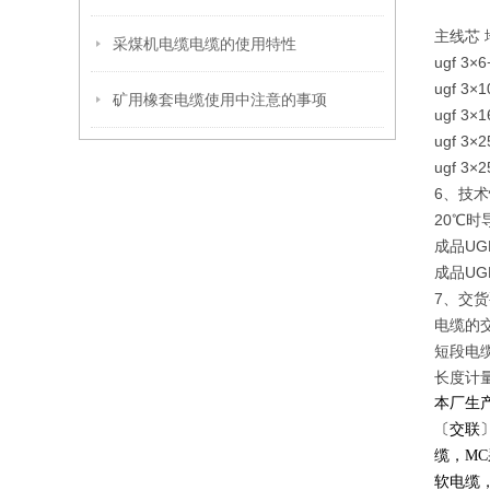
主线芯 
采煤机电缆电缆的使用特性
ugf 3×6
ugf 3×1
矿用橡套电缆使用中注意的事项
ugf 3×1
ugf 3×2
ugf 3×2
6、技
20℃
成品UG
成品UG
7、交
电缆的交
短段电
长度计量
本厂生
〔交联
缆，
MC
软电缆