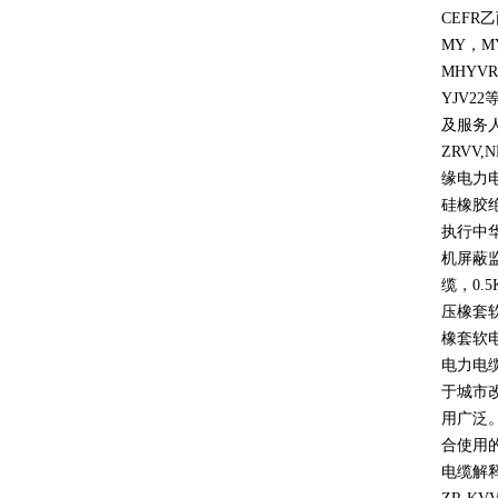
CEFR
乙
MY
，
M
MHYVR
YJV22
及服务
ZRVV,
缘电力
硅橡胶
执行中
机屏蔽
缆，
0.5
压橡套
橡套软
电力电
于城市
用广泛
合使用
电缆解