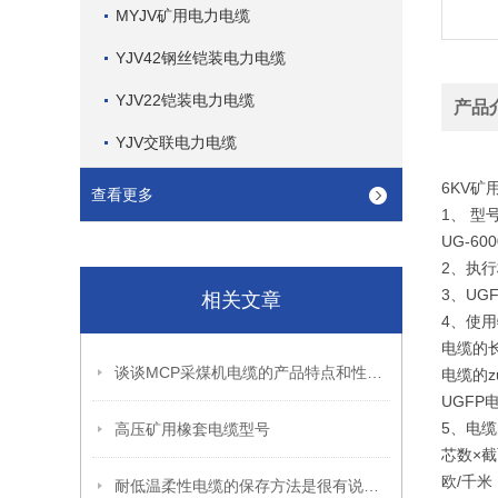
MYJV矿用电力电缆
YJV42钢丝铠装电力电缆
YJV22铠装电力电缆
产品
YJV交联电力电缆
6KV
查看更多
1、 型
UG-6
2、执行标
3、U
相关文章
4、使用
电缆的长
谈谈MCP采煤机电缆的产品特点和性能特点
电缆的z
UGF
5、电
高压矿用橡套电缆型号
芯数×截
欧/千米
耐低温柔性电缆的保存方法是很有说法的