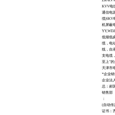
ZR-KV
KVV
电
通信电
缆
|6KV
机屏蔽
YY,WD
低烟低
缆，电
线，自
支电缆
至上
”
的
天津市
*企业
企业法
总：郝
销售部
：
(自动传
证书：