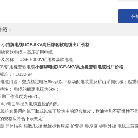
在
介绍：
小猫牌电缆UGF-6KV高压橡套软电缆出厂价格
矿用橡套软电缆－高压矿用电缆
号及名称： UGF-6000V矿用橡套软电缆
000V矿用橡套软电缆
小猫牌电缆UGF-6KV高压橡套软电缆出厂价格
准：TL/J30-94
GF电缆用途：交流额定电压6kv及以下移动配电装置及矿山采掘机械；起
特性： 电缆的额定电压为6kv；
期工作温度为+65℃。
ui小弯曲半径为电缆直径的6倍。
P电缆护套采用的氯丁胶或以氯丁胶为主的混合橡皮，耐油性和不延燃性不
缆的规格应符合下表规定
面 导体结构 根数/线径 绝缘标称厚度 护套标 称厚度 标称外径 电线主芯