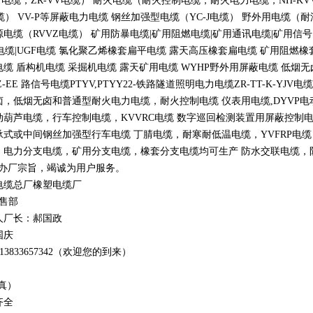
V
电缆，
ZR-VV
电缆） 耐火电缆（耐火控制电缆，耐火电力电缆，
NH-KV
缆）
VV-P
等屏蔽电力电缆 钢丝加强型电缆（
YC-J
电缆） 野外用电缆（耐
源电缆（
RVVZ
电缆） 矿用防暴电缆
|
矿用阻燃电缆
|
矿用通讯电缆
|
矿用信号
电缆
|UGF
电缆 氯化聚乙烯橡套扁平电缆 露天高压橡套扁电缆 矿用阻燃橡
电缆 盾构机电缆 采掘机电缆 露天矿用电缆
WYHP
野外用屏蔽电缆 低烟
Z-EE
路信号电缆
PTYV,PTYY22-
铁路隧道照明电力电缆
ZR-TT-K-YJV
电缆
卤，低烟无卤和普通型耐火电力电缆，耐火控制电缆 仪表用电缆
,DYVP
电
动葫芦电缆，行车控制电缆，
KVVRC
电缆 数字巡回检测装置用屏蔽控制
承式或中间钢丝加强型行车电缆 丁腈电缆，耐寒耐低温电缆，
YVFRP
电缆
，电力分支电缆，矿用分支电缆，橡套分支电缆均可生产 防水交联电缆，防鼠
办厂宗旨，竭诚为用户服务。
电缆总厂橡塑电缆厂
销售部
人厂长：郝国政
国庆
1
3
833
657342
（欢迎您的到来）
真）
齐全