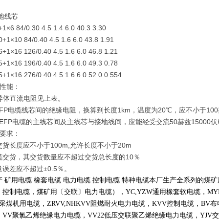
地线芯
+1×6 84/0.30 4.5 1.4 6.0 40.3 3.30
0+1×10 84/0.40 4.5 1.6 6.0 43.8 1.91
6+1×16 126/0.40 4.5 1.6 6.0 46.8 1.21
5+1×16 196/0.40 4.5 1.6 6.0 49.3 0.78
5+1×16 276/0.40 4.5 1.6 6.0 52.0 0.554
术性能：
时导体直流电阻见上表。
FP电缆线芯间的绝缘电阻，换算到长度1km，温度为20℃，应不小于10
EFP电缆的主线芯间及主线芯与接地线间，应能经受交流50赫兹15000
货要求：
货长度应不小于100m,允许长度不小于20m
缆交货，其交货数量应不超过交货总长度的10％
误差应不超过±0.5％。
产 矿用电缆 橡套电缆 电力电缆 控制电缆 特种电缆本厂生产全系列的
〕控制电缆，煤矿用〔交联〕电力电缆），
YC,YZW
通用橡套软电缆，
MY
采煤机用电缆，
ZRVV,NHKVV
阻燃耐火电力电缆，
KVV
控制电缆，
BV
布
，
VV
聚氯乙烯绝缘电力电缆，
VV22
低压交联聚乙烯绝缘电力电缆，
YJV
交