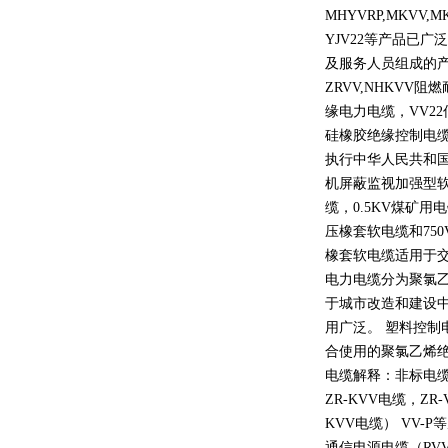
MHYVRP,MKVV,M
YJV22
等产品已广泛
及服务人员组成的
ZRVV,NHKVV
阻燃
缘电力电缆，
VV22
硅橡胶绝缘控制电
执行中华人民共和
机屏蔽监视加强型
缆，
0.5KV
煤矿用电
压橡套软电缆和
750
橡套软电缆适用于
电力电缆分为聚氯
于城市改造和建设
用广泛。 塑料控制
合使用的聚氯乙烯
电缆解释：非标电缆
ZR-KVV
电缆，
ZR-
KVV
电缆）
VV-P
等
通信电源电缆（
RV