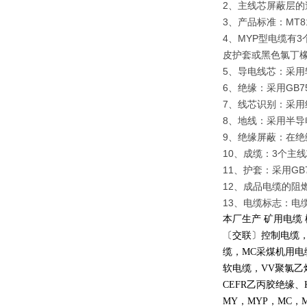
2、主线芯屏蔽层的
3、产品标准：MT818
4、MYP型电缆有
皮护套或黑色氯丁
5、导电线芯：采用软铜
6、绝缘：采用GB759
7、线芯识别：采
8、地线：采用半导
9、绝缘屏蔽：在绝
10、成缆：3个主
11、护套：采用GB7
12、成品电缆的阻燃
13、电缆标志：电
本厂生产 矿用电缆
〔交联〕控制电缆
缆，
MC
采煤机用电
软电缆，
VV
聚氯乙
CEFR
乙丙胶绝缘、
MY
，
MYP
，
MC
，