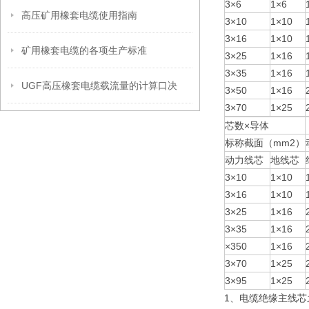
3×6
1×6
高压矿用橡套电缆使用指南
3×10
1×10
3×16
1×10
矿用橡套电缆的各项生产标准
3×25
1×16
3×35
1×16
UGF高压橡套电缆载流量的计算口决
3×50
1×16
3×70
1×25
芯数×导体
标称截面（mm2）
动力线芯
地线芯
3×10
1×10
3×16
1×10
3×25
1×16
3×35
1×16
×350
1×16
3×70
1×25
3×95
1×25
1、电缆绝缘主线芯