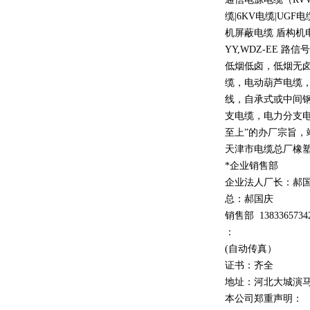
缆
|6KV
电缆
|UGF
电
机屏蔽电缆 盾构机
YY,WDZ-EE
路信号
低烟低卤，低烟无
缆，电动葫芦电缆
线，自承式或中间
支电缆，电力分支电
至上
”
的办厂宗旨，
天津市电缆总厂橡
*企业销售部
企业法人厂长：郝
总：郝
国庆
销售部
1
3
833
65734
：
(自动传真）
证书：齐全
地址：河北大城演
本公司郑重声明：