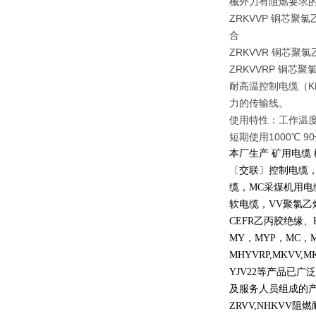
械外力有阻燃要求
ZRKVVP 铜芯聚氯
合
ZRKVVR 铜芯聚氯
ZRKVVRP 铜芯聚
耐高温控制电缆（K
力的传输线。
使用特性：工作温度
短期使用1000℃ 9
本厂生产 矿用电缆
〔交联〕控制电缆
缆，
MC
采煤机用电
软电缆，
VV
聚氯乙
CEFR
乙丙胶绝缘、
MY
，
MYP
，
MC
，
MHYVRP,MKVV,M
YJV22
等产品已广泛
及服务人员组成的
ZRVV,NHKVV
阻燃