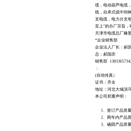
缆，电动葫芦电缆
线，自承式或中间
支电缆，电力分支电
至上
”
的办厂宗旨，
天津市电缆总厂橡
*企业销售部
企业法人厂长：郝
总：郝
国庆
销售部
1
3
833
65734
：
(自动传真）
证书：齐全
地址：河北大城演
本公司郑重声明：
1、签订产品质量
2、两年内产品质
3、确因产品质量