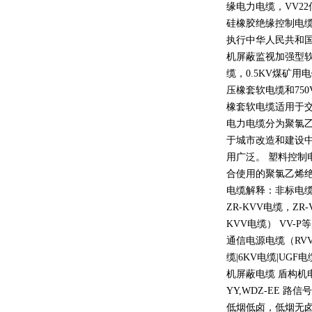
缘电力电缆，
VV22
硅橡胶绝缘控制电
执行中华人民共和
机屏蔽监视加强型
缆，
0.5KV
煤矿用电
压橡套软电缆和
750
橡套软电缆适用于
电力电缆分为聚氯
于城市改造和建设
用广泛。 塑料控制
合使用的聚氯乙烯
电缆解释：非标电缆
ZR-KVV
电缆，
ZR-
KVV
电缆）
VV-P
等
通信电源电缆（
RV
缆
|6KV
电缆
|UGF
电
机屏蔽电缆 盾构机
YY,WDZ-EE
路信号
低烟低卤，低烟无