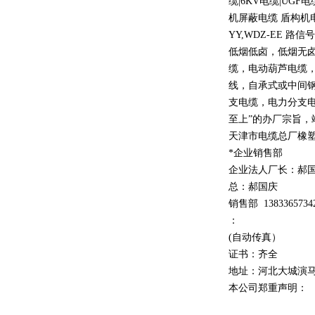
缆
|6KV
电缆
|UGF
电
机屏蔽电缆 盾构机
YY,WDZ-EE
路信号
低烟低卤，低烟无
缆，电动葫芦电缆
线，自承式或中间
支电缆，电力分支电
至上
”
的办厂宗旨，
天津市电缆总厂橡
*企业销售部
企业法人厂长：郝
总：郝
国庆
销售部
1
3
833
65734
：
(自动传真）
证书：齐全
地址：河北大城演
本公司郑重声明：