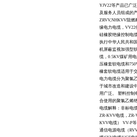
YJV22
等产品已广泛
及服务人员组成的
ZRVV,NHKVV
阻燃
缘电力电缆，
VV22
硅橡胶绝缘控制电
执行中华人民共和
机屏蔽监视加强型
缆，
0.5KV
煤矿用电
压橡套软电缆和
750
橡套软电缆适用于
电力电缆分为聚氯
于城市改造和建设
用广泛。 塑料控制
合使用的聚氯乙烯
电缆解释：非标电缆
ZR-KVV
电缆，
ZR-
KVV
电缆）
VV-P
等
通信电源电缆（
RV