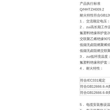
产品执行标准
Q/HHTZH009.2
耐火特性符合GB12666
1． 交流额定电压：U0
2． zui高长期工
氟塑料绝缘和护套20
交联聚乙烯绝缘90
低烟无卤阻燃聚烯烃
低烟无卤阻燃交联聚
3． zui低环境温
氟塑料绝缘和护套：
4． 耐火特性：
符合IEC331规定
符合GB12666.6-A
符合GB12666.6-B
5． 电缆安装敷设