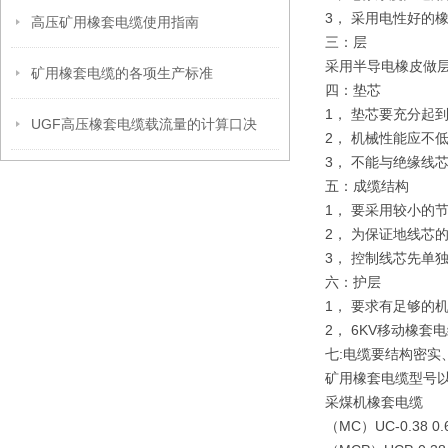
3， 采用电性好的
高压矿用橡套电缆使用指南
三：层
采用半导电橡皮做
矿用橡套电缆的各项生产标准
四：垫芯
1， 垫芯要充分
UGF高压橡套电缆载流量的计算口决
2， 机械性能应不
3， 不能与绝缘线
五：成缆结构
1， 要采用较小的
2， 为保证地线芯
3， 控制线芯先单
六：护层
1， 要求有足够
2， 6KV移动橡
七:电缆要结构密实
矿用橡套电缆型号
采煤机橡套电缆
（MC）UC-0.3