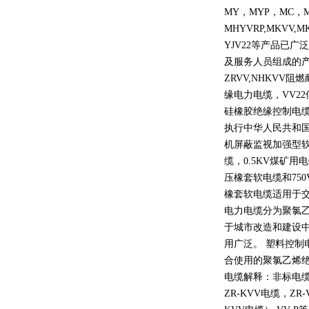
MY
，
MYP
，
MC
，
MHYVRP,MKVV,M
YJV22
等产品已广泛
及服务人员组成的
ZRVV,NHKVV
阻燃
缘电力电缆，
VV22
硅橡胶绝缘控制电
执行中华人民共和
机屏蔽监视加强型
缆，
0.5KV
煤矿用电
压橡套软电缆和
750
橡套软电缆适用于
电力电缆分为聚氯
于城市改造和建设
用广泛。 塑料控制
合使用的聚氯乙烯
电缆解释：非标电缆
ZR-KVV
电缆，
ZR-