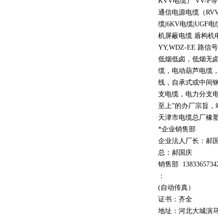
KVV
电缆）
VV-P
等
通信电源电缆（
RV
缆
|6KV
电缆
|UGF
电
机屏蔽电缆 盾构机
YY,WDZ-EE
路信号
低烟低卤，低烟无
缆，电动葫芦电缆
线，自承式或中间
支电缆，电力分支电
至上
”
的办厂宗旨，
天津市电缆总厂橡
*企业销售部
企业法人厂长：郝
总：郝
国庆
销售部
1
3
833
65734
：
(自动传真）
证书：齐全
地址：河北大城演