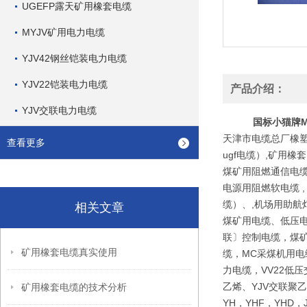
UGEFP露天矿用橡套电缆
MYJV矿用电力电缆
YJV42钢丝铠装电力电缆
YJV22铠装电力电缆
产品介绍：
YJV交联电力电缆
国标小猫牌M
天津市电缆总厂橡塑电
查看更多
ugf电缆）,矿用橡套
煤矿用阻燃通信电缆
电源用阻燃软电缆 , 
缆）、,机场用助航灯
相关文章
煤矿用电缆、低压电
联〕控制电缆，煤矿
矿用橡套电缆真实使用
缆，MC采煤机用电
力电缆，VV22低
乙烯、YJV交联聚乙
矿用橡套电缆的技术分析
YH，YHF，YHD，J