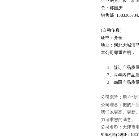
企业法人厂长：郝
总：郝
国庆
销售部
1
3
833
65734
：
(自动传真）
证书：齐全
地址：河北大城演
本公司郑重声明：
1、签订产品质量
2、两年内产品质
3、确因产品质量
公司宗旨；用户*信
公司理念；把的产
我们以更高、更新
力追求您的满意。
公司名称：天津市
组织机构代码证：109510