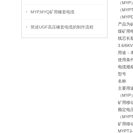
（MYP
（MYP
MYP,MYQ矿用橡套电缆
（MYP
产品为矿
简述UGF高压橡套电缆的制作流程
煤矿用
线芯长
3.6/6
用途：
使用条
电缆规
型号
名称
主要用
（MYP）
矿用移
额定电压
（MYPT
矿用移
MYPTJ-