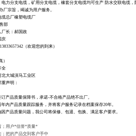
，电力分支电缆，矿用分支电缆，橡套分支电缆均可生产 防水交联电缆，防鼠
办厂宗旨，竭诚为用户服务。
电缆总厂橡塑电缆厂
销售部
人厂长：郝国政
国庆
1
3
833
657342
（欢迎您的到来）
真）
齐全
河北大城演马工业区
郑重声明：
订产品质量保障书，承诺-不合格产品绝不出厂。
年内产品质量跟踪服务，并将客户服务记录在档案保存20年。
因产品质量问题，我公司将保修、包退、包换、满足客户要求。
；用户*信誉*质量*
念；把的产品交到客户手中