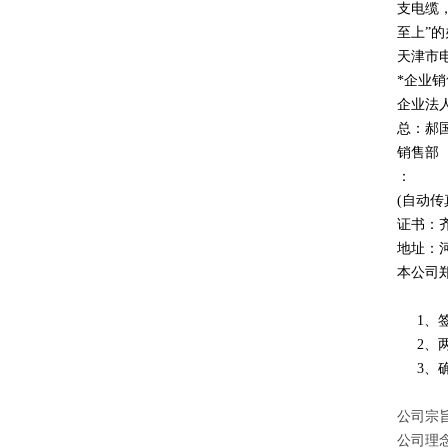
支电缆
至上
”
的
天津市
*企业
企业法
总：郝
销售部
：
(自动传
证书：
地址：
本公司
1、签
2、两
3、确
公司宗旨
公司理