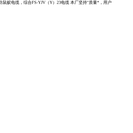
蚁电缆，综合FS-YJV
（
Y
）
23
电缆 本厂坚持
“
质量*，用户