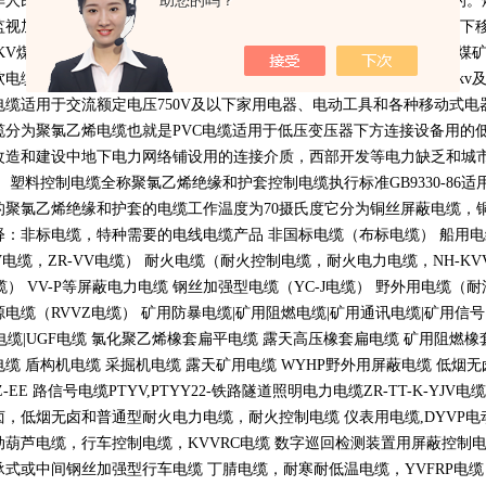
助您的吗？
华人民共和国煤炭行业标准
MT818-1999
本标准是国家煤炭工业局发布的。
监视加强型软电缆，
3.3KV
及以下采煤机金属屏蔽软电缆，
1.14KV
及以下
KV
煤矿用电钻电缆，煤矿用移动轻型软电缆等多种型号规格的适用于煤
软电缆和
750V
通用橡套软电缆。高压橡套软电缆用途：交流额定电压
6kv
电缆适用于交流额定电压
750V
及以下家用电器、电动工具和各种移动式电
缆分为聚氯乙烯电缆也就是
PVC
电缆适用于低压变压器下方连接设备用的
改造和建设中地下电力网络铺设用的连接介质，西部开发等电力缺乏和城
。 塑料控制电缆全称聚氯乙烯绝缘和护套控制电缆执行标准
GB9330-86
适
的聚氯乙烯绝缘和护套的电缆工作温度为
70
摄氏度它分为铜丝屏蔽电缆，
释：非标电缆，特种需要的电线电缆产品 非国标电缆（布标电缆） 船用
V
电缆，
ZR-VV
电缆） 耐火电缆（耐火控制电缆，耐火电力电缆，
NH-KV
缆）
VV-P
等屏蔽电力电缆 钢丝加强型电缆（
YC-J
电缆） 野外用电缆（耐
源电缆（
RVVZ
电缆） 矿用防暴电缆
|
矿用阻燃电缆
|
矿用通讯电缆
|
矿用信号
电缆
|UGF
电缆 氯化聚乙烯橡套扁平电缆 露天高压橡套扁电缆 矿用阻燃橡
电缆 盾构机电缆 采掘机电缆 露天矿用电缆
WYHP
野外用屏蔽电缆 低烟
Z-EE
路信号电缆
PTYV,PTYY22-
铁路隧道照明电力电缆
ZR-TT-K-YJV
电缆
卤，低烟无卤和普通型耐火电力电缆，耐火控制电缆 仪表用电缆
,DYVP
电
动葫芦电缆，行车控制电缆，
KVVRC
电缆 数字巡回检测装置用屏蔽控制
承式或中间钢丝加强型行车电缆 丁腈电缆，耐寒耐低温电缆，
YVFRP
电缆