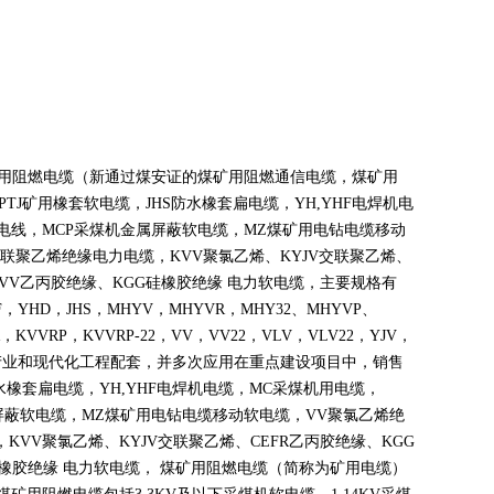
煤矿用阻燃电缆（新通过煤安证的煤矿用阻燃通信电缆，煤矿用
PTJ
矿用橡套软电缆，
JHS
防水橡套扁电缆，
YH,YHF
电焊机电
电线，
MCP
采煤机金属屏蔽软电缆，
MZ
煤矿用电钻电缆移动
联聚乙烯绝缘电力电缆，
KVV
聚氯乙烯、
KYJV
交联聚乙烯、
VV
乙丙胶绝缘、
KGG
硅橡胶绝缘 电力软电缆，主要规格有
F
，
YHD
，
JHS
，
MHYV
，
MHYVR
，
MHY32
、
MHYVP
、
，
KVVRP
，
KVVRP-22
，
VV
，
VV22
，
VLV
，
VLV22
，
YJV
，
产业和现代化工程配套，并多次应用在重点建设项目中，销售
水橡套扁电缆，
YH,YHF
电焊机电缆，
MC
采煤机用电缆，
屏蔽软电缆，
MZ
煤矿用电钻电缆移动软电缆，
VV
聚氯乙烯绝
，
KVV
聚氯乙烯、
KYJV
交联聚乙烯、
CEFR
乙丙胶绝缘、
KGG
橡胶绝缘 电力软电缆， 煤矿用阻燃电缆（简称为矿用电缆）