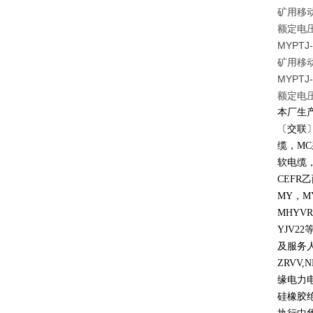
矿用移
额定电压
MYPTJ-
矿用移
MYPT
额定电压
本厂生
〔交联
缆，
MC
软电缆
CEFR
乙
MY
，
M
MHYVR
YJV22
及服务
ZRVV,
缘电力
硅橡胶