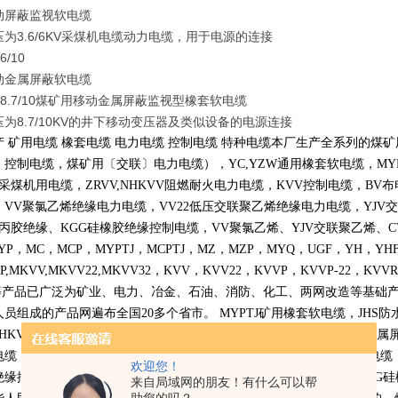
动屏蔽监视软电缆
为3.6/6KV采煤机电缆动力电缆，用于电源的连接
6/10
动金属屏蔽软电缆
J-8.7/10煤矿用移动金属屏蔽监视型橡套软电缆
为8.7/10KV的井下移动变压器及类似设备的电源连接
产 矿用电缆 橡套电缆 电力电缆 控制电缆 特种电缆本厂生产全系列的
〕控制电缆，煤矿用〔交联〕电力电缆），
YC,YZW
通用橡套软电缆，
MY
采煤机用电缆，
ZRVV,NHKVV
阻燃耐火电力电缆，
KVV
控制电缆，
BV
布
，
VV
聚氯乙烯绝缘电力电缆，
VV22
低压交联聚乙烯绝缘电力电缆，
YJV
交
丙胶绝缘、
KGG
硅橡胶绝缘控制电缆，
VV
聚氯乙烯、
YJV
交联聚乙烯、
C
YP
，
MC
，
MCP
，
MYPTJ
，
MCPTJ
，
MZ
，
MZP
，
MYQ
，
UGF
，
YH
，
YH
P,MKVV,MKVV22,MKVV32
，
KVV
，
KVV22
，
KVVP
，
KVVP-22
，
KVVR
等产品已广泛为矿业、电力、冶金、石油、消防、化工、两网改造等基础
人员组成的产品网遍布全国
20
多个省市。
MYPTJ
矿用橡套软电缆，
JHS
防
NHKVV
阻燃耐火电力电缆，
KVV
控制电缆，
BV
布电线，
MCP
采煤机金属
电缆，
VV22
低压交联聚乙烯绝缘电力电缆，
YJV
交联聚乙烯绝缘电力电缆
欢迎您！
绝缘控制电缆，
VV
聚氯乙烯、
YJV
交联聚乙烯、
CVV
乙丙胶绝缘、
KGG
硅
来自局域网的朋友！有什么可以帮