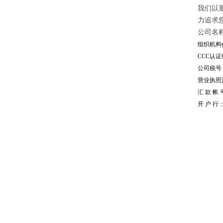
我们以
力追求
公司名
组织机构代
CCC认证编
公司税号：1
营业执照注册
汇 款 帐 号
开 户 