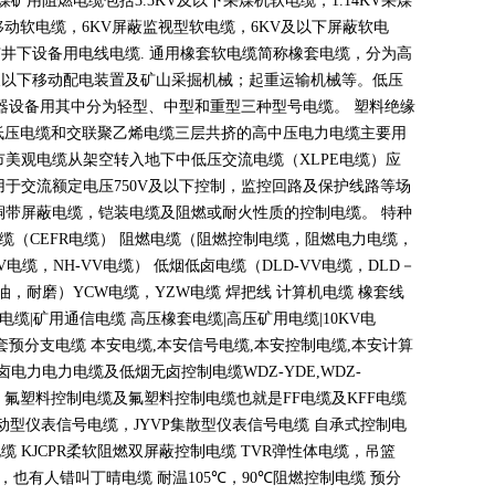
煤矿用阻燃电缆包括
3.3KV
及以下采煤机软电缆，
1.14KV
采煤
移动软电缆，
6KV
屏蔽监视型软电缆，
6KV
及以下屏蔽软电
矿井下设备用电线电缆
.
通用橡套软电缆简称橡套电缆，分为高
及以下移动配电装置及矿山采掘机械；起重运输机械等。低压
器设备用其中分为轻型、中型和重型三种型号电缆。 塑料绝缘
低压电缆和交联聚乙烯电缆三层共挤的高中压电力电缆主要用
市美观电缆从架空转入地下中低压交流电缆（
XLPE
电缆）应
用于交流额定电压
750V
及以下控制，监控回路及保护线路等场
铜带屏蔽电缆，铠装电缆及阻燃或耐火性质的控制电缆。 特种
电缆（
CEFR
电缆） 阻燃电缆（阻燃控制电缆，阻燃电力电缆，
V
电缆，
NH-VV
电缆） 低烟低卤电缆（
DLD-VV
电缆，
DLD
－
油，耐磨）
YCW
电缆，
YZW
电缆 焊把线 计算机电缆 橡套线
电缆
|
矿用通信电缆 高压橡套电缆
|
高压矿用电缆
|10KV
电
套预分支电缆 本安电缆
,
本安信号电缆
,
本安控制电缆
,
本安计算
无卤电力电力电缆及低烟无卤控制电缆
WDZ-YDE,WDZ-
 氟塑料控制电缆及氟塑料控制电缆也就是
FF
电缆及
KFF
电缆
动型仪表信号电缆，
JYVP
集散型仪表信号电缆 自承式控制电
电缆
KJCPR
柔软阻燃双屏蔽控制电缆
TVR
弹性体电缆，吊篮
，也有人错叫丁晴电缆 耐温
105
℃
，90
℃
阻燃控制电缆 预分