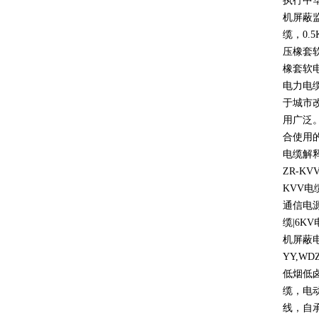
执行中
机屏蔽
缆，
0.5
压橡套
橡套软
电力电
于城市
用广泛
合使用
电缆解
ZR-KV
KVV
电
通信电
缆
|6KV
机屏蔽
YY,WD
低烟低
缆，电
线，自